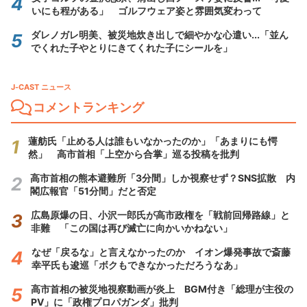
いにも程がある」 ゴルフウェア姿と雰囲気変わって
ダレノガレ明美、被災地炊き出しで細やかな心遣い...「並ん
でくれた子やとりにきてくれた子にシールを」
J-CAST ニュース
コメントランキング
蓮舫氏「止める人は誰もいなかったのか」「あまりにも愕
然」 高市首相「上空から合掌」巡る投稿を批判
高市首相の熊本避難所「3分間」しか視察せず？SNS拡散 内
閣広報官「51分間」だと否定
広島原爆の日、小沢一郎氏が高市政権を「戦前回帰路線」と
非難 「この国は再び滅亡に向かいかねない」
なぜ「戻るな」と言えなかったのか イオン爆発事故で斎藤
幸平氏も逡巡「ボクもできなかっただろうなあ」
高市首相の被災地視察動画が炎上 BGM付き「総理が主役の
PV」に「政権プロパガンダ」批判