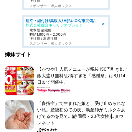
正社員
スポンサー：求人ボックス
組立・組付け/高収入/日払いOK/寮完備/交替制/20・30・40代活躍中
＞
株式会社綜合キャリアオプション
熊本県 菊陽町
時給1,600円～2,000円
正社員 / 派遣社員
スポンサー：求人ボックス
姉妹サイト
【かつや】人気メニューが税抜150円引き&ご
飯大盛り無料!お得すぎる「感謝祭」は8月14
日まで開催中。
「多指症」で生まれた娘と、受け止められな
い私。産後初めての夜、助産師がミルクをあ
げてるのを見て...(静岡県・20代女性)|Jタウ
ンネット