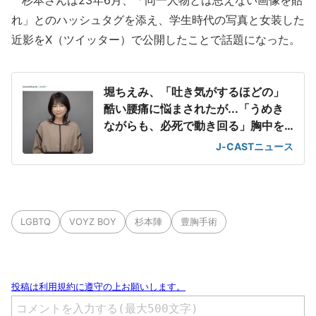
杉本さんは23年6月、「同一人物とは思えない画像を貼
れ」とのハッシュタグを添え、学生時代の写真と女装した
近影をX（ツイッター）で公開したことで話題になった。
堀ちえみ、「吐き気がするほどの」
酷い腰痛に悩まされたが...「うめき
ながらも、必死で動き回る」胸中を
告白
J-CASTニュース
LGBTQ
VOYZ BOY
杉本陣
豊胸手術