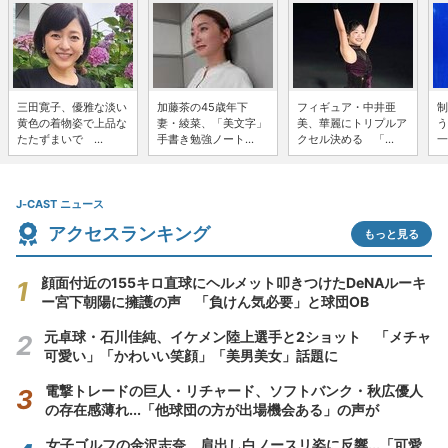
三田寛子、優雅な淡い
加藤茶の45歳年下
フィギュア・中井亜
制
黄色の着物姿で上品な
妻・綾菜、「美文字」
美、華麗にトリプルア
う
たたずまいで ...
手書き勉強ノート...
クセル決める 「...
一
J-CAST ニュース
アクセスランキング
もっと見る
顔面付近の155キロ直球にヘルメット叩きつけたDeNAルーキ
ー宮下朝陽に擁護の声 「負けん気必要」と球団OB
元卓球・石川佳純、イケメン陸上選手と2ショット 「メチャ
可愛い」「かわいい笑顔」「美男美女」話題に
電撃トレードの巨人・リチャード、ソフトバンク・秋広優人
の存在感薄れ...「他球団の方が出場機会ある」の声が
女子ゴルフの金沢志奈、肩出し白ノースリ姿に反響...「可愛