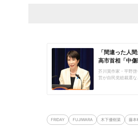
「間違った人間
高市首相「中傷
芥川賞作家・平野啓一
営が自民党総裁選な
連の報道を巡り、自
いる。平野氏「元の
自民党総裁選期間中
NS上に投稿され、
FRIDAY
FUJIWARA
木下優樹菜
藤本