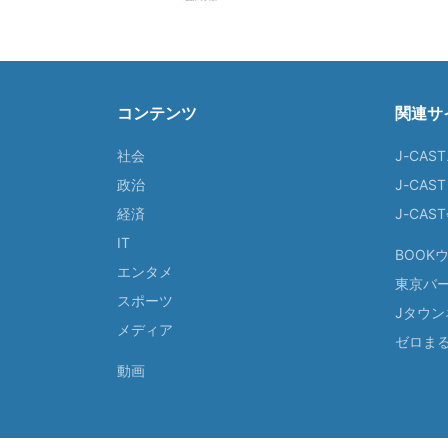
コンテンツ
関連サ
社会
J-CAS
政治
J-CAS
経済
J-CA
IT
BOOK
エンタメ
東京バ
スポーツ
Jタウン
メディア
ゼロま
動画