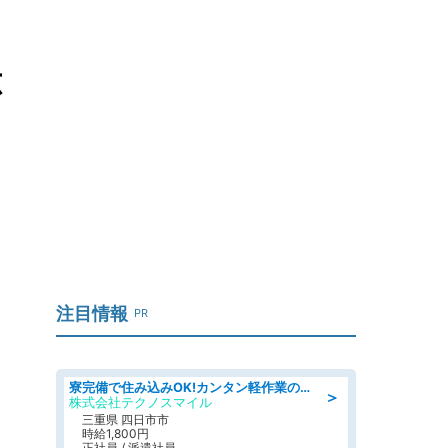
応
注目情報
PR
寮完備で住み込みOK!カンタン軽作業のお仕事 denso aichi
＞
株式会社テクノスマイル
三重県 四日市市
時給1,800円
正社員 / 派遣社員