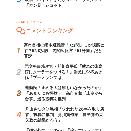
「ガン見」ショット
J-CAST ニュース
コメントランキング
高市首相の熊本避難所「3分間」しか視察せ
ず？SNS拡散 内閣広報官「51分間」だと
否定
元文科事務次官・前川喜平氏「熊本の体育
館にクーラーをつけろ！」訴えにSNSあき
れ「ブーメランでは」
蓮舫氏「止める人は誰もいなかったのか」
「あまりにも愕然」 高市首相「上空から
合掌」巡る投稿を批判
片山さつき財務相「失われた28年を取り戻
す」投稿に批判 芥川賞作家「自民党の大
失政の結果だろう」
「想定外でいいのか」「戻っていいとアナ