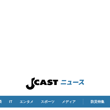
済
IT
エンタメ
スポーツ
メディア
防災特集