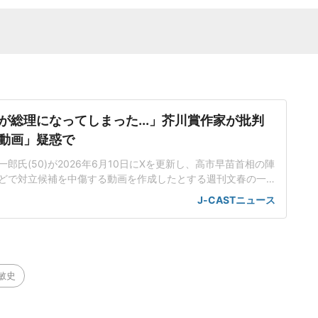
が総理になってしまった...」芥川賞作家が批判
動画」疑惑で
郎氏(50)が2026年6月10日にXを更新し、高市早苗首相の陣
どで対立候補を中傷する動画を作成したとする週刊文春の一
身の見解を示した。この投稿がSNS上で大きな注目を集めて
J-CASTニュース
世界に戻るべき」週刊文春は4月29日付の記事で、25年秋の
に、小泉進次郎衆院議員や林芳正衆院議員を中傷する動画がS
こ
敏史