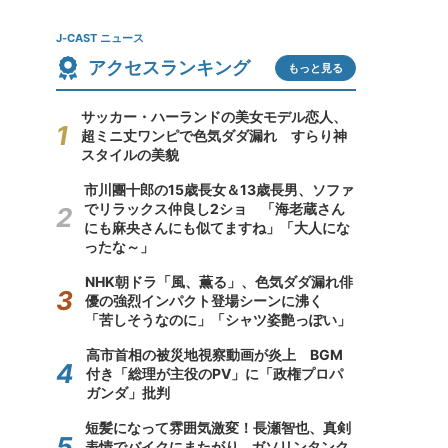
J-CAST ニュース
アクセスランキング
もっと見る
サッカー・ハーランドの美女モデル恋人、
超ミニ丈ワンピで色気ダダ漏れ すらり神
スタイルの美貌
市川團十郎の15歳長女＆13歳長男、ソファ
でリラックス仲良し2ショ 「海老蔵さん
にも麻央さんにも似てますね」「大人にな
ったな～」
NHK朝ドラ「風、薫る」、色気ダダ漏れ俳
優の強烈インパクト登場シーンに沸く
「苦しそうなのに」「シャツ姿艶っぽい」
高市首相の被災地視察動画が炎上 BGM
付き「総理が主役のPV」に「政権プロパ
ガンダ」批判
短髪になって雰囲気激変！長瀬智也、真剣
表情でバイクにまたがり...ガソリンタンク