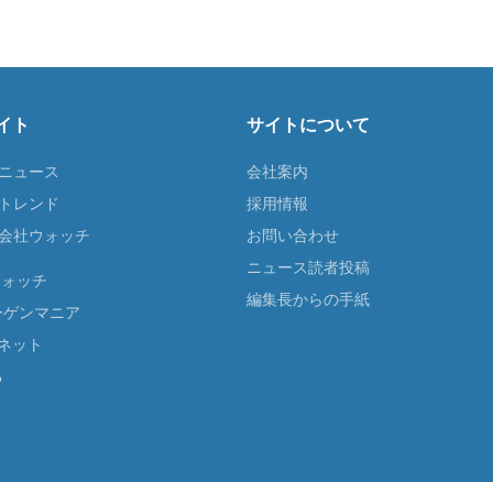
イト
サイトについて
Tニュース
会社案内
Tトレンド
採用情報
ST会社ウォッチ
お問い合わせ
ニュース読者投稿
ウォッチ
編集長からの手紙
ーゲンマニア
ネット
る