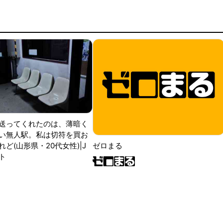
送ってくれたのは、薄暗く
い無人駅。私は切符を買お
ど(山形県・20代女性)|J
ゼロまる
ト