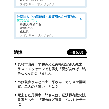
スポンサー：求人ボックス
社団法人での保健師・看護師のお仕事/未経験OK/要資格:普通免許、保健師、正看護師
＞
株式会社パソナ
香川県 善通寺市
時給1,500円
正社員
スポンサー：求人ボックス
追悼
一覧を見る
長崎市出身・平和訴えた美輪明宏さん死去
ラストメッセージでも訴え「愛があれば 戦
争なんか起こりません」
つげ義春さんと白土三平さん カリスマ漫画
家、二人の「違い」とは？
死去した丹羽宇一郎さんは、経済界有数の読
書家だった 『死ぬほど読書』ベストセラー
に