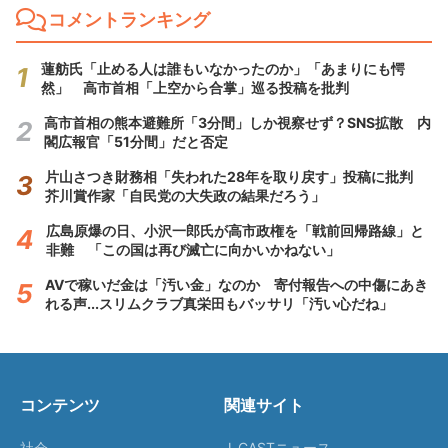
コメントランキング
蓮舫氏「止める人は誰もいなかったのか」「あまりにも愕
然」 高市首相「上空から合掌」巡る投稿を批判
高市首相の熊本避難所「3分間」しか視察せず？SNS拡散 内
閣広報官「51分間」だと否定
片山さつき財務相「失われた28年を取り戻す」投稿に批判
芥川賞作家「自民党の大失政の結果だろう」
広島原爆の日、小沢一郎氏が高市政権を「戦前回帰路線」と
非難 「この国は再び滅亡に向かいかねない」
AVで稼いだ金は「汚い金」なのか 寄付報告への中傷にあき
れる声...スリムクラブ真栄田もバッサリ「汚い心だね」
コンテンツ
関連サイト
社会
J-CASTニュース