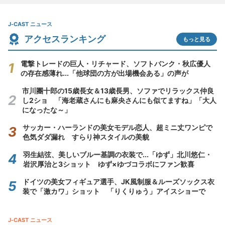
J-CAST ニュース
アクセスランキング
もっと見る
電撃トレードの巨人・リチャード、ソフトバンク・秋広優人
の存在感薄れ...「他球団の方が出場機会ある」の声が
市川團十郎の15歳長女＆13歳長男、ソファでリラックス仲良
し2ショ 「海老蔵さんにも麻央さんにも似てますね」「大人
になったな～」
サッカー・ハーランドの美女モデル恋人、超ミニ丈ワンピで
色気ダダ漏れ すらり神スタイルの美貌
羽生結弦、美しいブルー基調の衣装で...「ゆず」北川悠仁・
岩沢厚治と3ショット ゆず×ゆづコラボにファン歓喜
ドイツの美女フィギュア選手、JK風制服＆ルーズソックス衣
装で「激カワ」ショット 「りくりゅう」アイスショーで
J-CAST ニュース