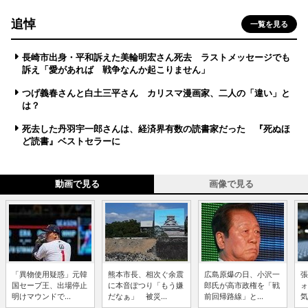
追悼
一覧を見る
長崎市出身・平和訴えた美輪明宏さん死去 ラストメッセージでも
訴え「愛があれば 戦争なんか起こりません」
つげ義春さんと白土三平さん カリスマ漫画家、二人の「違い」と
は？
死去した丹羽宇一郎さんは、経済界有数の読書家だった 『死ぬほ
ど読書』ベストセラーに
動画で見る
画像で見る
「異物使用疑惑」元韓
熊本市長、相次ぐ余震
広島原爆の日、小沢一
張
国セーブ王、出場停止
に本音ぽつり「もう嫌
郎氏が高市政権を「戦
ォ
明けマウンドで...
だなぁ」 被災...
前回帰路線」と...
気