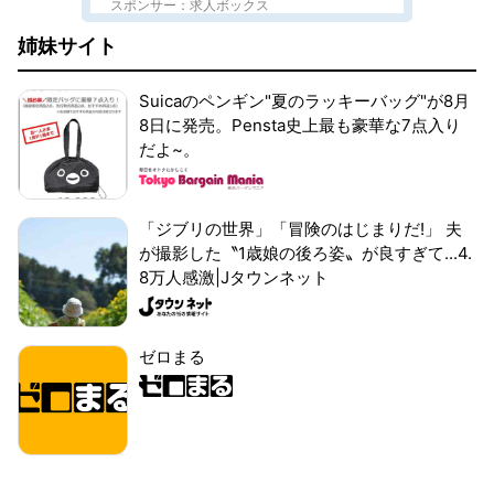
スポンサー：求人ボックス
姉妹サイト
Suicaのペンギン"夏のラッキーバッグ"が8月
8日に発売。Pensta史上最も豪華な7点入り
だよ~。
「ジブリの世界」「冒険のはじまりだ!」 夫
が撮影した〝1歳娘の後ろ姿〟が良すぎて...4.
8万人感激|Jタウンネット
ゼロまる