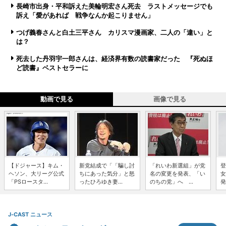
長崎市出身・平和訴えた美輪明宏さん死去 ラストメッセージでも
訴え「愛があれば 戦争なんか起こりません」
つげ義春さんと白土三平さん カリスマ漫画家、二人の「違い」と
は？
死去した丹羽宇一郎さんは、経済界有数の読書家だった 『死ぬほ
ど読書』ベストセラーに
動画で見る
画像で見る
【ドジャース】キム・
新党結成で「「騙し討
「れいわ新選組」が党
登
ヘソン、大リーグ公式
ちにあった気分」と怒
名の変更を発表、「い
女
「PSロースタ...
ったひろゆき妻...
のちの党」へ ...
発
J-CAST ニュース