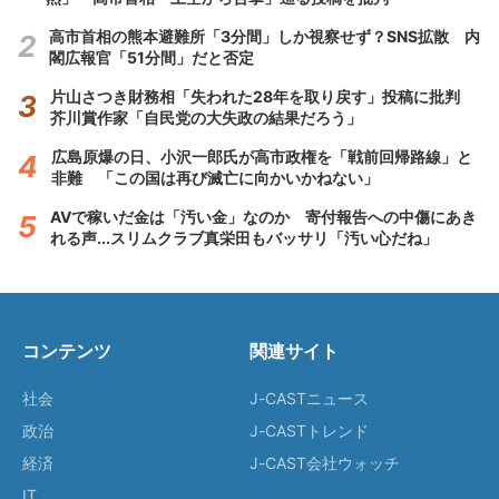
高市首相の熊本避難所「3分間」しか視察せず？SNS拡散 内
閣広報官「51分間」だと否定
片山さつき財務相「失われた28年を取り戻す」投稿に批判
芥川賞作家「自民党の大失政の結果だろう」
広島原爆の日、小沢一郎氏が高市政権を「戦前回帰路線」と
非難 「この国は再び滅亡に向かいかねない」
AVで稼いだ金は「汚い金」なのか 寄付報告への中傷にあき
れる声...スリムクラブ真栄田もバッサリ「汚い心だね」
コンテンツ
関連サイト
社会
J-CASTニュース
政治
J-CASTトレンド
経済
J-CAST会社ウォッチ
IT