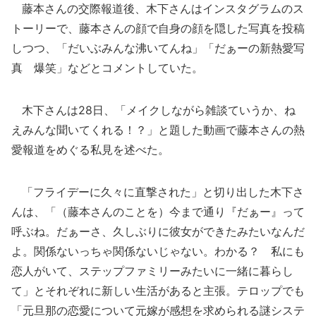
藤本さんの交際報道後、木下さんはインスタグラムのス
トーリーで、藤本さんの顔で自身の顔を隠した写真を投稿
しつつ、「だいぶみんな沸いてんね」「だぁーの新熱愛写
真 爆笑」などとコメントしていた。
木下さんは28日、「メイクしながら雑談ていうか、ね
えみんな聞いてくれる！？」と題した動画で藤本さんの熱
愛報道をめぐる私見を述べた。
「フライデーに久々に直撃された」と切り出した木下さ
んは、「（藤本さんのことを）今まで通り『だぁー』って
呼ぶね。だぁーさ、久しぶりに彼女ができたみたいなんだ
よ。関係ないっちゃ関係ないじゃない。わかる？ 私にも
恋人がいて、ステップファミリーみたいに一緒に暮らし
て」とそれぞれに新しい生活があると主張。テロップでも
「元旦那の恋愛について元嫁が感想を求められる謎システ