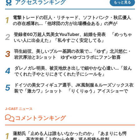
アクセスランキング
もっと見る
電撃トレードの巨人・リチャード、ソフトバンク・秋広優人
の存在感薄れ...「他球団の方が出場機会ある」の声が
登録者60万超人気美女YouTuber、結婚を発表 「めっちゃ
いい人に出会えた」「私今すごく安定してる」
羽生結弦、美しいブルー基調の衣装で...「ゆず」北川悠仁・
岩沢厚治と3ショット ゆず×ゆづコラボにファン歓喜
ダレノガレ明美、被災地炊き出しで細やかな心遣い...「並ん
でくれた子やとりにきてくれた子にシールを」
ドイツの美女フィギュア選手、JK風制服＆ルーズソックス衣
装で「激カワ」ショット 「りくりゅう」アイスショーで
J-CAST ニュース
コメントランキング
蓮舫氏「止める人は誰もいなかったのか」「あまりにも愕
然」 高市首相「上空から合掌」巡る投稿を批判