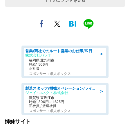
全てのコメントを見る
営業/商社でのルート営業のお仕事/即日勤務可/車通勤可/営業
＞
株式会社パソナ
福岡県 北九州市
時給1,506円
正社員
スポンサー：求人ボックス
製造スタッフ/機械オペレーション/ライン作業 製造業が初めての方/日野工業団地勤務/昼食無料
＞
ジェイ-コネクト株式会社
滋賀県 東近江市
時給1,300円～1,625円
正社員 / 派遣社員
スポンサー：求人ボックス
姉妹サイト