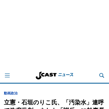
動画
政治
立憲・石垣のりこ氏、「汚染水」連呼