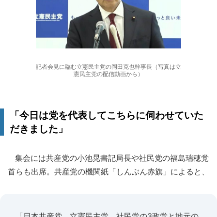
記者会見に臨む立憲民主党の岡田克也幹事長（写真は立
憲民主党の配信動画から）
「今日は党を代表してこちらに伺わせていた
だきました」
集会には共産党の小池晃書記局長や社民党の福島瑞穂党
首らも出席。共産党の機関紙「しんぶん赤旗」によると、
「日本共産党、立憲民主党、社民党の3政党と地元の