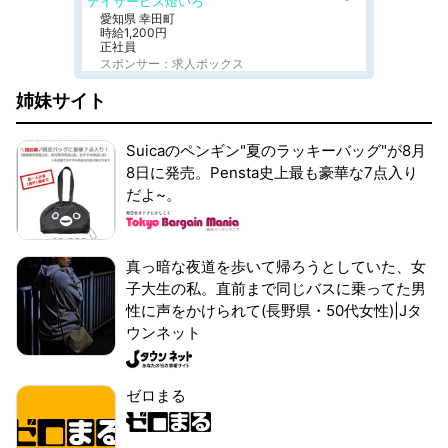
デイサービス燈いろ
愛知県 幸田町
時給1,200円
正社員
スポンサー：求人ボックス
姉妹サイト
Suicaのペンギン"夏のラッキーバッグ"が8月
8日に発売。Pensta史上最も豪華な7点入り
だよ~。
真っ暗な夜道を歩いて帰ろうとしていた、女
子大生の私。直前まで同じバスに乗ってた男
性に声をかけられて(長野県・50代女性)|Jタ
ウンネット
ゼロまる