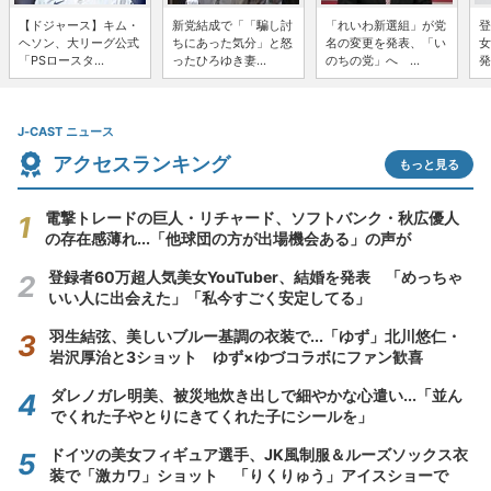
【ドジャース】キム・
新党結成で「「騙し討
「れいわ新選組」が党
登
ヘソン、大リーグ公式
ちにあった気分」と怒
名の変更を発表、「い
女
「PSロースタ...
ったひろゆき妻...
のちの党」へ ...
発
J-CAST ニュース
アクセスランキング
もっと見る
電撃トレードの巨人・リチャード、ソフトバンク・秋広優人
の存在感薄れ...「他球団の方が出場機会ある」の声が
登録者60万超人気美女YouTuber、結婚を発表 「めっちゃ
いい人に出会えた」「私今すごく安定してる」
羽生結弦、美しいブルー基調の衣装で...「ゆず」北川悠仁・
岩沢厚治と3ショット ゆず×ゆづコラボにファン歓喜
ダレノガレ明美、被災地炊き出しで細やかな心遣い...「並ん
でくれた子やとりにきてくれた子にシールを」
ドイツの美女フィギュア選手、JK風制服＆ルーズソックス衣
装で「激カワ」ショット 「りくりゅう」アイスショーで