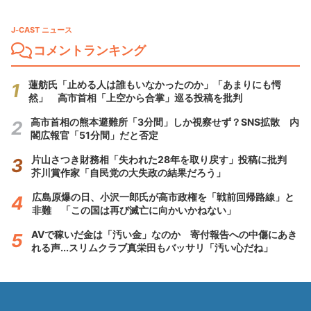
J-CAST ニュース
コメントランキング
蓮舫氏「止める人は誰もいなかったのか」「あまりにも愕
然」 高市首相「上空から合掌」巡る投稿を批判
高市首相の熊本避難所「3分間」しか視察せず？SNS拡散 内
閣広報官「51分間」だと否定
片山さつき財務相「失われた28年を取り戻す」投稿に批判
芥川賞作家「自民党の大失政の結果だろう」
広島原爆の日、小沢一郎氏が高市政権を「戦前回帰路線」と
非難 「この国は再び滅亡に向かいかねない」
AVで稼いだ金は「汚い金」なのか 寄付報告への中傷にあき
れる声...スリムクラブ真栄田もバッサリ「汚い心だね」