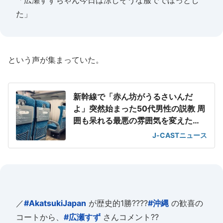
「広瀬すずちゃん今日は涼しそうな服ででほっとし
た」
という声が集まっていた。
新幹線で「赤ん坊がうるさいんだ
よ」突然始まった50代男性の説教 周
囲も呆れる最悪の雰囲気を変えた
「一喝」
J-CASTニュース
／
#AkatsukiJapan
が歴史的1勝????
#沖縄
の歓喜の
コートから、
#広瀬すず
さんコメント??