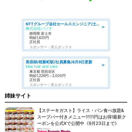
NTTグループ会社セールスエンジニア/土日休み/システムエンジニア
＞
株式会社パソナ
静岡県 富士市
時給1,620円
正社員
スポンサー：求人ボックス
美容師/桜新町駅/社員募集/8月9日更新
＞
blau hair and care
東京都 世田谷区
時給1,226円～2,000円
正社員
スポンサー：求人ボックス
姉妹サイト
【ステーキガスト】ライス・パン食べ放題&
スープバー付きメニュー1111円はお得!最新ク
ーポンを公式Xで公開中《9月23日まで》