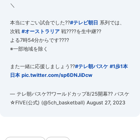
＼
本当にすごい試合でした??
#テレビ朝日
系列では、
次戦
#オーストラリア
戦????を生中継??
よる7時54分からです????
※一部地域を除く
また一緒に応援しましょう??
#テレ朝バスケ
#1歩1本
日本
pic.twitter.com/sp6DNJiDcw
— テレ朝バスケ??ワールドカップ8/25開幕?? バスケ
☆FIVE(公式) (@5ch_basketball)
August 27, 2023