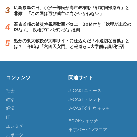
広島原爆の日、小沢一郎氏が高市政権を「戦前回帰路線」と
非難 「この国は再び滅亡に向かいかねない」
高市首相の被災地視察動画が炎上 BGM付き「総理が主役の
PV」に「政権プロパガンダ」批判
処分の東大教授が大学サイトに仕込んだ「不適切な言葉」と
は？ 各紙は「六四天安門」と報道も...大学側は説明拒否
コンテンツ
関連サイト
社会
J-CASTニュース
政治
J-CASTトレンド
経済
J-CAST会社ウォッチ
IT
BOOKウォッチ
エンタメ
東京バーゲンマニア
スポーツ