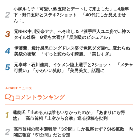
小柳ルミ子「可愛い弟 五郎とデートして来ました」...4歳年
下・野口五郎とステキ2ショット 「40代にしか見えませ
ん！」
元NHK中川安奈アナ、へそ出し＆ド派手巨人ユニ姿で...神ス
タイル炸裂 G党も大喜び「反則級のビジュアル」
伊藤蘭、透け感黒ロングドレス姿で色気ダダ漏れ...変わらぬ
美貌の衝撃 「ずっと変わらず綺麗」「美しすぎ」
元卓球・石川佳純、イケメン陸上選手と2ショット 「メチャ
可愛い」「かわいい笑顔」「美男美女」話題に
J-CAST ニュース
コメントランキング
蓮舫氏「止める人は誰もいなかったのか」「あまりにも愕
然」 高市首相「上空から合掌」巡る投稿を批判
高市首相の熊本避難所「3分間」しか視察せず？SNS拡散 内
閣広報官「51分間」だと否定