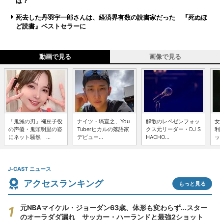
は？
死去した丹羽宇一郎さんは、経済界有数の読書家だった 『死ぬほ
ど読書』ベストセラーに
動画で見る
画像で見る
「鬼滅の刃」禰豆子役
ナイツ・塙宣之、You
解散のレペゼンフォッ
女
の声優・鬼頭明里の姿
Tuberヒカルの落語家
クス元リーダー・DJ S
利
にネット騒然 ...
デビュー...
HACHO...
ッ
J-CAST ニュース
アクセスランキング
もっと見る
元NBAマイケル・ジョーダン63歳、体形も変わらず...スター
のオーラダダ漏れ サッカー・ハーランドと最強2ショット