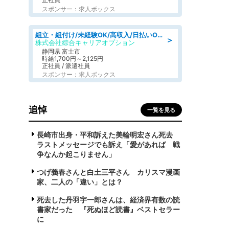
スポンサー：求人ボックス
組立・組付け/未経験OK/高収入/日払いOK/交替制/20・30・40代活躍中
＞
株式会社綜合キャリアオプション
静岡県 富士市
時給1,700円～2,125円
正社員 / 派遣社員
スポンサー：求人ボックス
追悼
一覧を見る
長崎市出身・平和訴えた美輪明宏さん死去
ラストメッセージでも訴え「愛があれば 戦
争なんか起こりません」
つげ義春さんと白土三平さん カリスマ漫画
家、二人の「違い」とは？
死去した丹羽宇一郎さんは、経済界有数の読
書家だった 『死ぬほど読書』ベストセラー
に