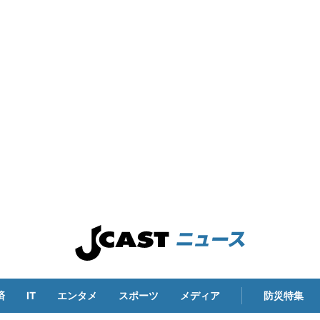
済
IT
エンタメ
スポーツ
メディア
防災特集