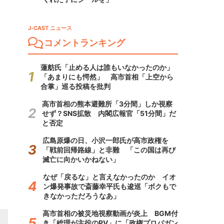
J-CAST ニュース
コメントランキング
蓮舫氏「止める人は誰もいなかったのか」
「あまりにも愕然」 高市首相「上空から
合掌」巡る投稿を批判
高市首相の熊本避難所「3分間」しか視察
せず？SNS拡散 内閣広報官「51分間」だ
と否定
広島原爆の日、小沢一郎氏が高市政権を
「戦前回帰路線」と非難 「この国は再び
滅亡に向かいかねない」
なぜ「戻るな」と言えなかったのか イオ
ン爆発事故で斎藤幸平氏も逡巡「ボクもで
きなかっただろうなあ」
高市首相の被災地視察動画が炎上 BGM付
き「総理が主役のPV」に「政権プロパガン