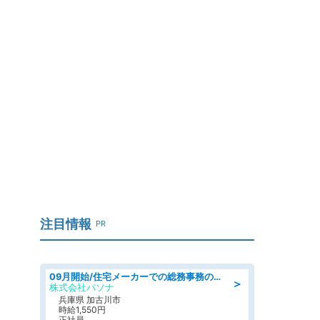
注目情報
PR
09月開始/住宅メーカーでの総務事務のお仕事/駅近/車通勤可/一般事務/人事労務
＞
株式会社パソナ
兵庫県 加古川市
時給1,550円
正社員