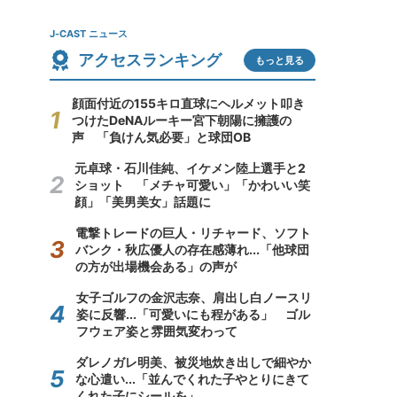
J-CAST ニュース
アクセスランキング
もっと見る
顔面付近の155キロ直球にヘルメット叩き
つけたDeNAルーキー宮下朝陽に擁護の
声 「負けん気必要」と球団OB
元卓球・石川佳純、イケメン陸上選手と2
ショット 「メチャ可愛い」「かわいい笑
顔」「美男美女」話題に
電撃トレードの巨人・リチャード、ソフト
バンク・秋広優人の存在感薄れ...「他球団
の方が出場機会ある」の声が
女子ゴルフの金沢志奈、肩出し白ノースリ
姿に反響...「可愛いにも程がある」 ゴル
フウェア姿と雰囲気変わって
ダレノガレ明美、被災地炊き出しで細やか
な心遣い...「並んでくれた子やとりにきて
くれた子にシールを」