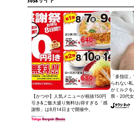
姉妹サイト
「多指症」
られない私
がミルクをあ
【かつや】人気メニューが税抜150円
県・20代女
引き&ご飯大盛り無料!お得すぎる「感
謝祭」は8月14日まで開催中。