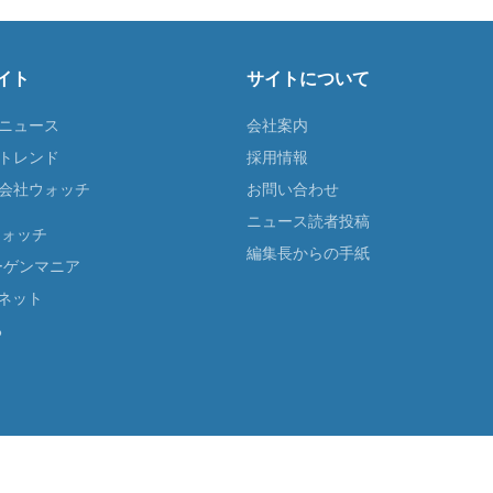
イト
サイトについて
Tニュース
会社案内
Tトレンド
採用情報
ST会社ウォッチ
お問い合わせ
ニュース読者投稿
ウォッチ
編集長からの手紙
ーゲンマニア
ネット
る