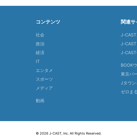
コンテンツ
関連サ
社会
J-CAS
政治
J-CAS
経済
J-CA
IT
BOOK
エンタメ
東京バ
スポーツ
Jタウン
メディア
ゼロま
動画
© 2026 J-CAST, Inc. All Rights Reserved.