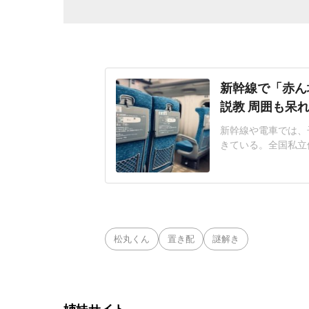
新幹線で「赤ん
説教 周囲も呆
新幹線や電車では、
きている。全国私立
やすい社会へ」アン
もの泣き声・騒ぎへ
ー利用の理解が欲し
子さん(仮名・40代
松丸くん
置き配
謎解き