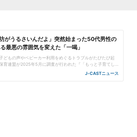
坊がうるさいんだよ」突然始まった50代男性の
れる最悪の雰囲気を変えた「一喝」
子どもの声やベビーカー利用をめぐるトラブルがたびたび起
保育連盟が2025年5月に調査が行われた『「もっと子育てし
ケート2025』の結果には、「外食、電車、公共の場での子ど
J-CASTニュース
の冷たい視線や苦情に心が疲弊」「電車の座席やエレベータ
い」といった声が寄せられている。東京都内在住の佐藤真理
)は、新幹線