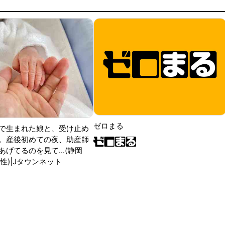
ゼロまる
で生まれた娘と、受け止め
。産後初めての夜、助産師
げてるのを見て...(静岡
性)|Jタウンネット