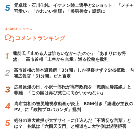
元卓球・石川佳純、イケメン陸上選手と2ショット 「メチャ
可愛い」「かわいい笑顔」「美男美女」話題に
J-CAST ニュース
コメントランキング
蓮舫氏「止める人は誰もいなかったのか」「あまりにも愕
然」 高市首相「上空から合掌」巡る投稿を批判
高市首相の熊本避難所「3分間」しか視察せず？SNS拡散 内
閣広報官「51分間」だと否定
広島原爆の日、小沢一郎氏が高市政権を「戦前回帰路線」と
非難 「この国は再び滅亡に向かいかねない」
高市首相の被災地視察動画が炎上 BGM付き「総理が主役の
PV」に「政権プロパガンダ」批判
処分の東大教授が大学サイトに仕込んだ「不適切な言葉」と
は？ 各紙は「六四天安門」と報道も...大学側は説明拒否