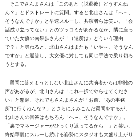
そこでさんまさんは「このあと（脱退後）どうすんね
ん？」とドストレートに質問。すると北山さんは「へ～、
そうなんですか」と早速スルーし、共演者らは笑い。「会
話成り立ってない」とのツッコミがあがるなか、隣に座っ
ていた女優の南果歩さんが「（退所は）どういう理由
で？」と尋ねると、北山さんはまたも「いや～、そうなん
ですか」と返答し、大女優に対しても同じ手法で乗り切ろ
うとする。
質問に答えようとしない北山さんに共演者からは非難の
声があがるが、北山さんは「これ一択でやらせてくださ
い」と懇願。それでもさんまさんが「お前、"あの事務
所"に行くねんな？」とさらにふみこんだ質問をするが、
北山さんの回答はもちろん「へ～、そうなんですか」。
「裏でマネージャーがひっくり返ってるから！」と笑い、
終始華麗にスルーし続ける姿勢にスタジオも大盛り上がり