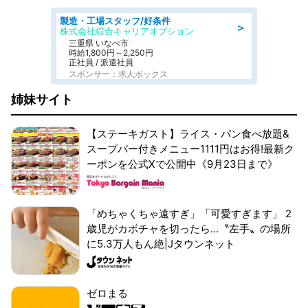
製造・工場スタッフ/好条件
＞
株式会社綜合キャリアオプション
三重県 いなべ市
時給1,800円～2,250円
正社員 / 派遣社員
スポンサー：求人ボックス
姉妹サイト
【ステーキガスト】ライス・パン食べ放題&
スープバー付きメニュー1111円はお得!最新ク
ーポンを公式Xで公開中《9月23日まで》
「めちゃくちゃ遠すぎ」「可愛すぎます」 2
歳児がカボチャを切ったら...〝左手〟の場所
に5.3万人もん絶|Jタウンネット
ゼロまる