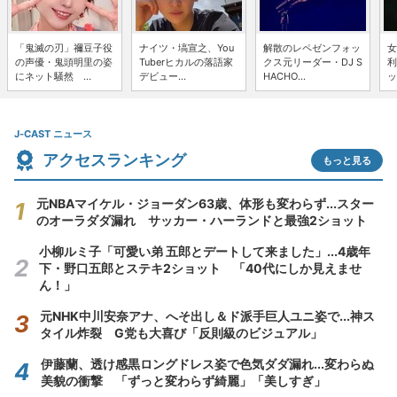
「鬼滅の刃」禰豆子役
ナイツ・塙宣之、You
解散のレペゼンフォッ
女
の声優・鬼頭明里の姿
Tuberヒカルの落語家
クス元リーダー・DJ S
利
にネット騒然 ...
デビュー...
HACHO...
ッ
J-CAST ニュース
アクセスランキング
もっと見る
元NBAマイケル・ジョーダン63歳、体形も変わらず...スター
のオーラダダ漏れ サッカー・ハーランドと最強2ショット
小柳ルミ子「可愛い弟 五郎とデートして来ました」...4歳年
下・野口五郎とステキ2ショット 「40代にしか見えませ
ん！」
元NHK中川安奈アナ、へそ出し＆ド派手巨人ユニ姿で...神ス
タイル炸裂 G党も大喜び「反則級のビジュアル」
伊藤蘭、透け感黒ロングドレス姿で色気ダダ漏れ...変わらぬ
美貌の衝撃 「ずっと変わらず綺麗」「美しすぎ」