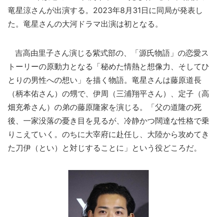
竜星涼さんが出演する。2023年8月31日に同局が発表し
た。竜星さんの大河ドラマ出演は初となる。
吉高由里子さん演じる紫式部の、「源氏物語」の恋愛ス
トーリーの原動力となる「秘めた情熱と想像力、そしてひ
とりの男性への想い」を描く物語。竜星さんは藤原道長
（柄本佑さん）の甥で、伊周（三浦翔平さん）、定子（高
畑充希さん）の弟の藤原隆家を演じる。「父の道隆の死
後、一家没落の憂き目を見るが、冷静かつ闊達な性格で乗
りこえていく。のちに大宰府に赴任し、大陸から攻めてき
た刀伊（とい）と対じすることに」という役どころだ。