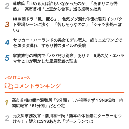
蓮舫氏「止める人は誰もいなかったのか」「あまりにも愕
然」 高市首相「上空から合掌」巡る投稿を批判
NHK朝ドラ「風、薫る」、色気ダダ漏れ俳優の強烈インパク
ト登場シーンに沸く 「苦しそうなのに」「シャツ姿艶っぽ
い」
サッカー・ハーランドの美女モデル恋人、超ミニ丈ワンピで
色気ダダ漏れ すらり神スタイルの美貌
家族旅行の機内で「パパだけ別席」あり？ 5児の父・エハラ
マサヒロが明かした座席配置の理由
J-CAST ニュース
コメントランキング
高市首相の熊本避難所「3分間」しか視察せず？SNS拡散 内
閣広報官「51分間」だと否定
元文科事務次官・前川喜平氏「熊本の体育館にクーラーをつ
けろ！」訴えにSNSあきれ「ブーメランでは」