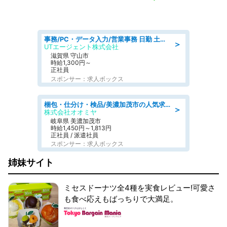
事務/PC・データ入力/営業事務 日勤 土日休み 船舶用のエンジンを扱う会社 総合事務
＞
UTエージェント株式会社
滋賀県 守山市
時給1,300円～
正社員
スポンサー：求人ボックス
梱包・仕分け・検品/美濃加茂市の人気求人仕分け/高時給/長期休暇充実
＞
株式会社オオミヤ
岐阜県 美濃加茂市
時給1,450円～1,813円
正社員 / 派遣社員
スポンサー：求人ボックス
姉妹サイト
ミセスドーナツ全4種を実食レビュー!可愛さ
も食べ応えもばっちりで大満足。