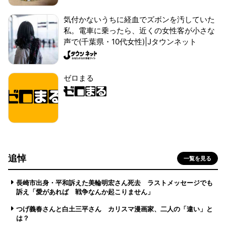
気付かないうちに経血でズボンを汚していた
私。電車に乗ったら、近くの女性客が小さな
声で(千葉県・10代女性)|Jタウンネット
ゼロまる
追悼
一覧を見る
長崎市出身・平和訴えた美輪明宏さん死去 ラストメッセージでも
訴え「愛があれば 戦争なんか起こりません」
つげ義春さんと白土三平さん カリスマ漫画家、二人の「違い」と
は？