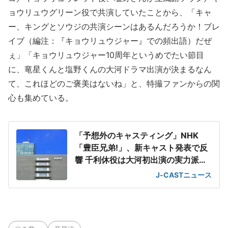
ョウリュウグリーン役で共演していたことから、「キャ
ー、キングとソウジの共演シーンはあるんだろうか！ブレ
イブ（編注：『キョウリュウジャー』での頻出語）だぜ
ぇ」「キョウリュウジャー10周年というめでたい節目
に、竜星くんと塩野くんの大河ドラマ出演が決まるなん
て、これほどのご褒美はないね」と、特撮ファンからの関
心も集めている。
「予想外のキャスティング」NHK
「豊臣兄弟!」、新キャスト発表で反
響 千利休役は大河初出演の実力派俳
優
J-CASTニュース