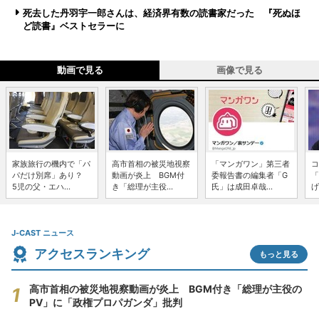
死去した丹羽宇一郎さんは、経済界有数の読書家だった 『死ぬほ
ど読書』ベストセラーに
動画で見る
画像で見る
家族旅行の機内で「パ
高市首相の被災地視察
「マンガワン」第三者
コ
パだけ別席」あり？
動画が炎上 BGM付
委報告書の編集者「G
「
5児の父・エハ...
き「総理が主役...
氏」は成田卓哉...
げ
J-CAST ニュース
アクセスランキング
もっと見る
高市首相の被災地視察動画が炎上 BGM付き「総理が主役の
PV」に「政権プロパガンダ」批判