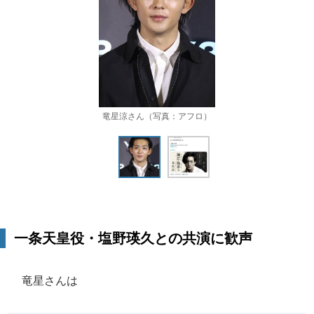
竜星涼さん（写真：アフロ）
一条天皇役・塩野瑛久との共演に歓声
竜星さんは