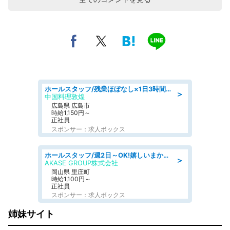
ホールスタッフ/残業ほぼなし×1日3時間〜勤務OK!フォロー体制も充実/広島県/広島市南区
＞
中国料理敦煌
広島県 広島市
時給1,150円～
正社員
スポンサー：求人ボックス
ホールスタッフ/週2日～OK!嬉しいまかない付き/岡山県/浅口郡里庄町
＞
AKASE GROUP株式会社
岡山県 里庄町
時給1,100円～
正社員
スポンサー：求人ボックス
姉妹サイト