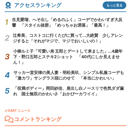
アクセスランキング
もっと見る
生見愛瑠、へそ出し「めるのふく」コーデでかわいすぎ大反
響 「スタイル抜群」「めっちゃお洒落」「最高！」
辻希美、コストコに行くたびに買って...大絶賛 少しアレン
ジすると「それがマジで、マジでおいしいの！」
小柳ルミ子「可愛い弟 五郎とデートして来ました」...4歳年
下・野口五郎とステキ2ショット 「40代にしか見えませ
ん！」
サッカー堂安律の美人妻・明松美玖、シンプル私服コーデも
「激カワ」サングラス頭にのせて 「本当にかわいい」
「役満ボディー」岡田紗佳、肩出し白ノースリで色気ダダ漏
れ 国士無双のかわいさ「おかぴーカワイイ」
J-CAST ニュース
コメントランキング