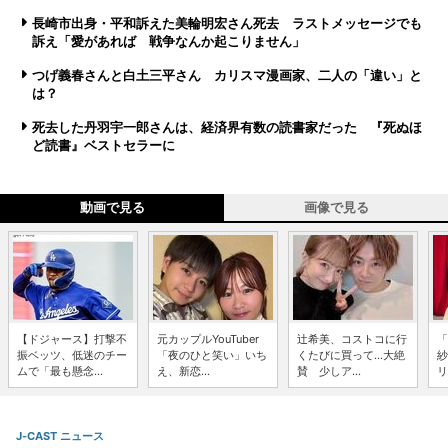
長崎市出身・平和訴えた美輪明宏さん死去 ラストメッセージでも
訴え「愛があれば 戦争なんか起こりません」
つげ義春さんと白土三平さん カリスマ漫画家、二人の「違い」と
は？
死去した丹羽宇一郎さんは、経済界有数の読書家だった 『死ぬほ
ど読書』ベストセラーに
動画で見る
画像で見る
【ドジャース】打撃不
元カップルYouTuber
辻希美、コストコに行
「
振ベッツ、低迷のチー
「夜のひと笑い」いち
くたびに買って...大絶
紗
ムで「最も懸念...
え、新恋...
賛 少しア...
リ
J-CAST ニュース