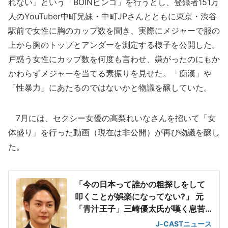
れない」という「BOINビンゴ」を行うとし、登録者151万
人のYouTuber中町兄妹・中町JPさんとともに東京・渋谷
駅前で女性に胸のカップ数を聞き、実際にメジャーで服の
上から胸のトップとアンダーを測定する様子を公開した。
戸惑う女性にカップ数を何度も言わせ、嫌がったのにもか
かわらずメジャーを当てる素振りを見せた。「痴漢」や
「性暴力」にあたるのではないかと物議を醸していた。
7月には、セクシー女優の高梨れいなさんを招いて「女
体盛り」を行った動画（現在は非公開）が再び物議を醸し
た。
「今の日本って誰かの粗探しをして
叩くことが娯楽になってない?」 元
「青汁王子」三崎優太氏が嘆く息苦
しさ
J-CASTニュース