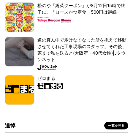
松のや「総菜クーポン」が8月12日15時で終
了に。「ロースかつ定食」500円は継続
道の真ん中で歩けなくなった所を抱えて移動
させてくれた工事現場のスタッフ。その後、
家まで私を送ると(大阪府・40代女性)|Jタウ
ンネット
ゼロまる
追悼
一覧を見る