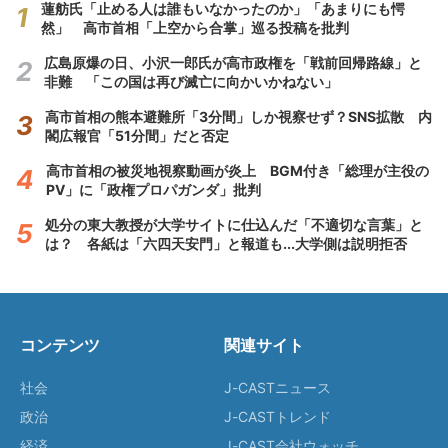
蓮舫氏「止める人は誰もいなかったのか」「あまりにも愕
然」 高市首相「上空から合掌」巡る投稿を批判
広島原爆の日、小沢一郎氏が高市政権を「戦前回帰路線」と
非難 「この国は再び滅亡に向かいかねない」
高市首相の熊本避難所「3分間」しか視察せず？SNS拡散 内
閣広報官「51分間」だと否定
高市首相の被災地視察動画が炎上 BGM付き「総理が主役の
PV」に「政権プロパガンダ」批判
処分の東大教授が大学サイトに仕込んだ「不適切な言葉」と
は？ 各紙は「六四天安門」と報道も...大学側は説明拒否
コンテンツ
関連サイト
社会
J-CASTニュース
政治
J-CASTトレンド
経済
J-CAST会社ウォッチ