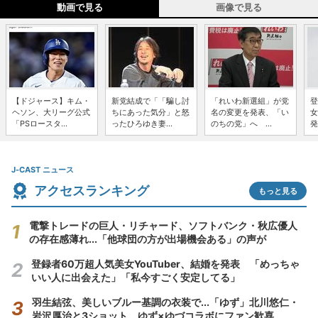
動画で見る
画像で見る
【ドジャース】キム・
新党結成で「「騙し討
「れいわ新選組」が党
登
ヘソン、大リーグ公式
ちにあった気分」と怒
名の変更を発表、「い
女
「PSロースタ...
ったひろゆき妻...
のちの党」へ ...
発
J-CAST ニュース
アクセスランキング
もっと見る
電撃トレードの巨人・リチャード、ソフトバンク・秋広優人
の存在感薄れ...「他球団の方が出場機会ある」の声が
登録者60万超人気美女YouTuber、結婚を発表 「めっちゃ
いい人に出会えた」「私今すごく安定してる」
羽生結弦、美しいブルー基調の衣装で...「ゆず」北川悠仁・
岩沢厚治と3ショット ゆず×ゆづコラボにファン歓喜