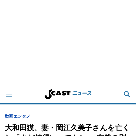
動画
エンタメ
大和田獏、妻・岡江久美子さんを亡く