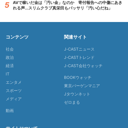
AVで稼いだ金は「汚い金」なのか 寄付報告への中傷にあき
れる声...スリムクラブ真栄田もバッサリ「汚い心だね」
コンテンツ
関連サイト
社会
J-CASTニュース
政治
J-CASTトレンド
経済
J-CAST会社ウォッチ
IT
BOOKウォッチ
エンタメ
東京バーゲンマニア
スポーツ
Jタウンネット
メディア
ゼロまる
動画