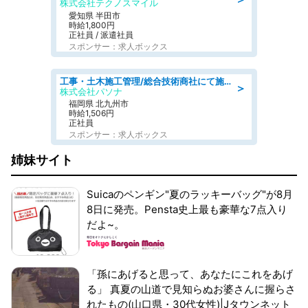
株式会社テクノスマイル
愛知県 半田市
時給1,800円
正社員 / 派遣社員
スポンサー：求人ボックス
工事・土木施工管理/総合技術商社にて施工管理のお仕事/即日勤務可/車通勤可/工事・土木施工管理/生産・品質管理
＞
株式会社パソナ
福岡県 北九州市
時給1,506円
正社員
スポンサー：求人ボックス
姉妹サイト
Suicaのペンギン"夏のラッキーバッグ"が8月
8日に発売。Pensta史上最も豪華な7点入り
だよ~。
「孫にあげると思って、あなたにこれをあげ
る」 真夏の山道で見知らぬお婆さんに握らさ
れたもの(山口県・30代女性)|Jタウンネット