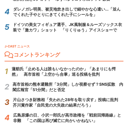
ダレノガレ明美、被災地炊き出しで細やかな心遣い...「並ん
でくれた子やとりにきてくれた子にシールを」
ドイツの美女フィギュア選手、JK風制服＆ルーズソックス衣
装で「激カワ」ショット 「りくりゅう」アイスショーで
J-CAST ニュース
コメントランキング
蓮舫氏「止める人は誰もいなかったのか」「あまりにも愕
然」 高市首相「上空から合掌」巡る投稿を批判
高市首相の熊本避難所「3分間」しか視察せず？SNS拡散 内
閣広報官「51分間」だと否定
片山さつき財務相「失われた28年を取り戻す」投稿に批判
芥川賞作家「自民党の大失政の結果だろう」
広島原爆の日、小沢一郎氏が高市政権を「戦前回帰路線」と
非難 「この国は再び滅亡に向かいかねない」