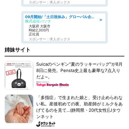
スポンサー：求人ボックス
09月開始/「土日祝休み」グローバル企業での産業保健のお仕事/保健師/高時給/残業なし/服装自由
＞
株式会社パソナ
大阪府 大阪市
時給2,300円
正社員
スポンサー：求人ボックス
姉妹サイト
Suicaのペンギン"夏のラッキーバッグ"が8月
8日に発売。Pensta史上最も豪華な7点入り
だよ~。
「多指症」で生まれた娘と、受け止められな
い私。産後初めての夜、助産師がミルクをあ
げてるのを見て...(静岡県・20代女性)|Jタウ
ンネット