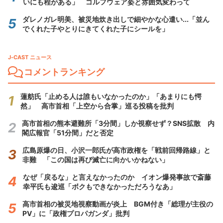
いにも程がある」 ゴルフウェア姿と雰囲気変わって
ダレノガレ明美、被災地炊き出しで細やかな心遣い...「並ん
でくれた子やとりにきてくれた子にシールを」
J-CAST ニュース
コメントランキング
蓮舫氏「止める人は誰もいなかったのか」「あまりにも愕
然」 高市首相「上空から合掌」巡る投稿を批判
高市首相の熊本避難所「3分間」しか視察せず？SNS拡散 内
閣広報官「51分間」だと否定
広島原爆の日、小沢一郎氏が高市政権を「戦前回帰路線」と
非難 「この国は再び滅亡に向かいかねない」
なぜ「戻るな」と言えなかったのか イオン爆発事故で斎藤
幸平氏も逡巡「ボクもできなかっただろうなあ」
高市首相の被災地視察動画が炎上 BGM付き「総理が主役の
PV」に「政権プロパガンダ」批判