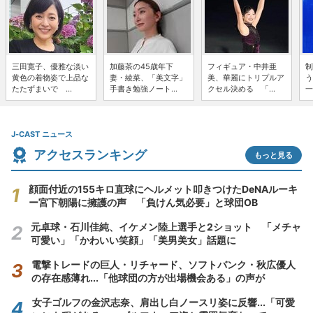
三田寛子、優雅な淡い
加藤茶の45歳年下
フィギュア・中井亜
制
黄色の着物姿で上品な
妻・綾菜、「美文字」
美、華麗にトリプルア
う
たたずまいで ...
手書き勉強ノート...
クセル決める 「...
一
J-CAST ニュース
アクセスランキング
もっと見る
顔面付近の155キロ直球にヘルメット叩きつけたDeNAルーキ
ー宮下朝陽に擁護の声 「負けん気必要」と球団OB
元卓球・石川佳純、イケメン陸上選手と2ショット 「メチャ
可愛い」「かわいい笑顔」「美男美女」話題に
電撃トレードの巨人・リチャード、ソフトバンク・秋広優人
の存在感薄れ...「他球団の方が出場機会ある」の声が
女子ゴルフの金沢志奈、肩出し白ノースリ姿に反響...「可愛