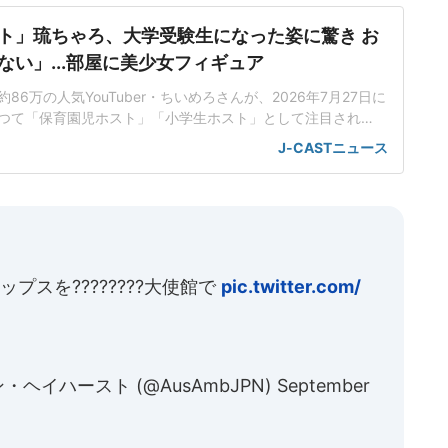
ト」琉ちゃろ、大学受験生になった姿に驚き お
ない」...部屋に美少女フィギュア
6万の人気YouTuber・ちいめろさんが、2026年7月27日に
。かつて「保育園児ホスト」「小学生ホスト」として注目され
さんの「ルームツアー」を公開した。「家の勉強時間より
J-CASTニュース
方が長い」大学受験生になったという琉ちゃろさん。幼い頃
く染め、ギャル男風のファッションに身を包んでいた印象だ
た黒
プスを????????大使館で
pic.twitter.com/
ティン・ヘイハースト (@AusAmbJPN)
September