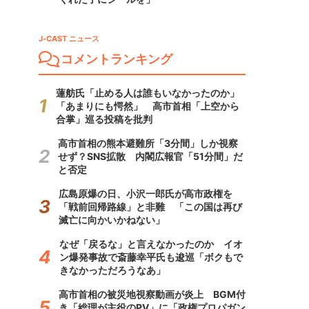
J-CAST ニュース
コメントランキング
蓮舫氏「止める人は誰もいなかったのか」
「あまりにも愕然」 高市首相「上空から
合掌」巡る投稿を批判
高市首相の熊本避難所「3分間」しか視察
せず？SNS拡散 内閣広報官「51分間」だ
と否定
広島原爆の日、小沢一郎氏が高市政権を
「戦前回帰路線」と非難 「この国は再び
滅亡に向かいかねない」
なぜ「戻るな」と言えなかったのか イオ
ン爆発事故で斎藤幸平氏も逡巡「ボクもで
きなかっただろうなあ」
高市首相の被災地視察動画が炎上 BGM付
き「総理が主役のPV」に「政権プロパガン