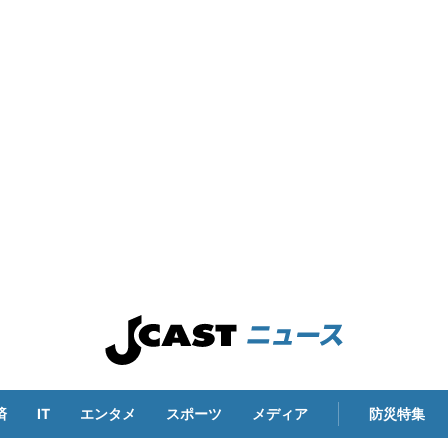
済
IT
エンタメ
スポーツ
メディア
防災特集