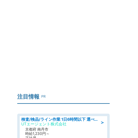
」
注目情報
PR
検査/検品/ライン作業 1日6時間以下 選べる勤務時間 土日祝休 明るい髪色OK
＞
UTエージェント株式会社
京都府 南丹市
時給1,230円～
正社員