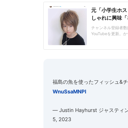
元「小学生ホス
しゃれに興味「
チャンネル登録者数約8
YouTubeを更新
た、息子の琉ちゃろ
も、塾とか行っとる
は髪を伸ばして明る
が、現在は落ち着い
福島の魚を使ったフィッシュ&チッ
WnuSsaMNPl
— Justin Hayhurst ジャス
5, 2023