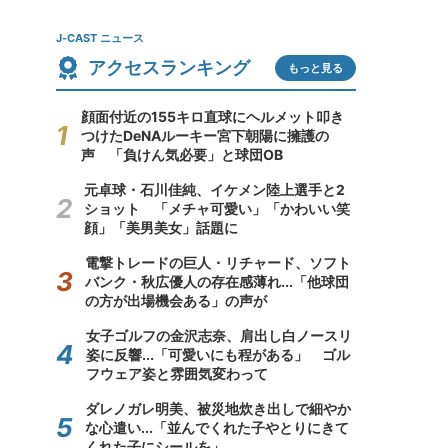
J-CAST ニュース
アクセスランキング
もっと見る
顔面付近の155キロ直球にヘルメット叩き
つけたDeNAルーキー宮下朝陽に擁護の
声 「負けん気必要」と球団OB
元卓球・石川佳純、イケメン陸上選手と2
ショット 「メチャ可愛い」「かわいい笑
顔」「美男美女」話題に
電撃トレードの巨人・リチャード、ソフト
バンク・秋広優人の存在感薄れ...「他球団
の方が出場機会ある」の声が
女子ゴルフの金沢志奈、肩出し白ノースリ
姿に反響...「可愛いにも程がある」 ゴル
フウェア姿と雰囲気変わって
ダレノガレ明美、被災地炊き出しで細やか
な心遣い...「並んでくれた子やとりにきて
くれた子にシールを」