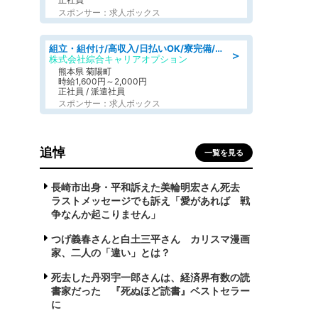
スポンサー：求人ボックス
組立・組付け/高収入/日払いOK/寮完備/交替制/20・30・40代活躍中
＞
株式会社綜合キャリアオプション
熊本県 菊陽町
時給1,600円～2,000円
正社員 / 派遣社員
スポンサー：求人ボックス
追悼
一覧を見る
長崎市出身・平和訴えた美輪明宏さん死去
ラストメッセージでも訴え「愛があれば 戦
争なんか起こりません」
つげ義春さんと白土三平さん カリスマ漫画
家、二人の「違い」とは？
死去した丹羽宇一郎さんは、経済界有数の読
書家だった 『死ぬほど読書』ベストセラー
に