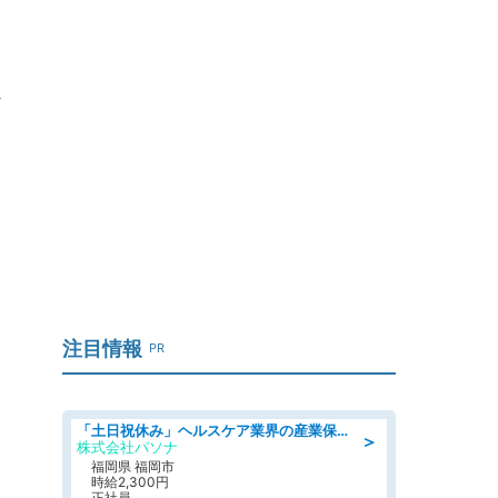
を
注目情報
PR
「土日祝休み」ヘルスケア業界の産業保健師/高時給/未経験OK/要資格:保健師、正看護師
＞
株式会社パソナ
福岡県 福岡市
時給2,300円
正社員