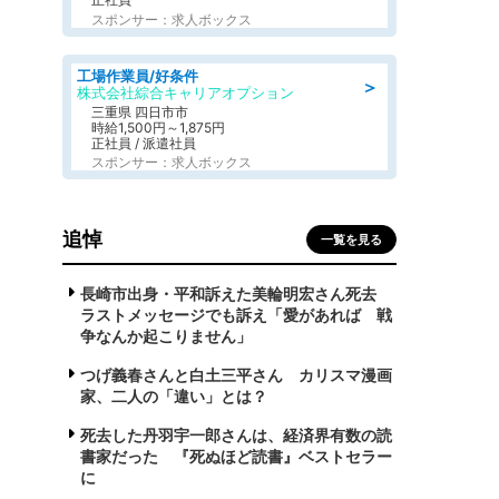
スポンサー：求人ボックス
工場作業員/好条件
＞
株式会社綜合キャリアオプション
三重県 四日市市
時給1,500円～1,875円
正社員 / 派遣社員
スポンサー：求人ボックス
追悼
一覧を見る
長崎市出身・平和訴えた美輪明宏さん死去
ラストメッセージでも訴え「愛があれば 戦
争なんか起こりません」
つげ義春さんと白土三平さん カリスマ漫画
家、二人の「違い」とは？
死去した丹羽宇一郎さんは、経済界有数の読
書家だった 『死ぬほど読書』ベストセラー
に