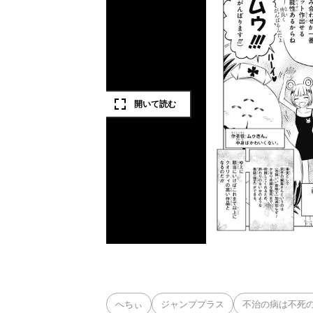
へちぃ
ジャンププラス
不治の病は不死