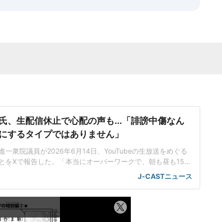
氏、生配信休止で心配の声も...「誹謗中傷なん
にするタイプではありません」
一衆院議員が2026年6月14日、YouTubeの生放送をめぐる
とをXで報告した。「本当にオーバーワークで、朝も昼も15分
た」伊佐氏はこれまで、高市早苗首相陣営が25年9月の自民党
J-CASTニュース
の衆院選で他候補を中傷する動画に関わったと疑われている問題
てきた。6月9日には経済系YouTube番組「ReHacQ(リハッ