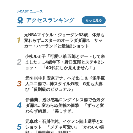
J-CAST ニュース
アクセスランキング
もっと見る
元NBAマイケル・ジョーダン63歳、体形も
変わらず...スターのオーラダダ漏れ サッ
カー・ハーランドと最強2ショット
小柳ルミ子「可愛い弟 五郎とデートして来
ました」...4歳年下・野口五郎とステキ2シ
ョット 「40代にしか見えません！」
元NHK中川安奈アナ、へそ出し＆ド派手巨
人ユニ姿で...神スタイル炸裂 G党も大喜
び「反則級のビジュアル」
伊藤蘭、透け感黒ロングドレス姿で色気ダ
ダ漏れ...変わらぬ美貌の衝撃 「ずっと変
わらず綺麗」「美しすぎ」
元卓球・石川佳純、イケメン陸上選手と2
ショット 「メチャ可愛い」「かわいい笑
顔」「美男美女」話題に