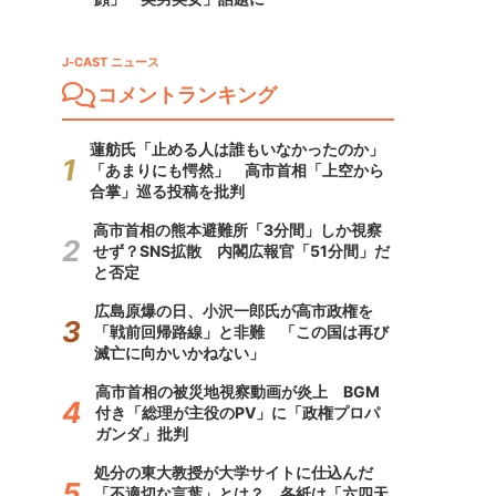
J-CAST ニュース
コメントランキング
蓮舫氏「止める人は誰もいなかったのか」
「あまりにも愕然」 高市首相「上空から
合掌」巡る投稿を批判
高市首相の熊本避難所「3分間」しか視察
せず？SNS拡散 内閣広報官「51分間」だ
と否定
広島原爆の日、小沢一郎氏が高市政権を
「戦前回帰路線」と非難 「この国は再び
滅亡に向かいかねない」
高市首相の被災地視察動画が炎上 BGM
付き「総理が主役のPV」に「政権プロパ
ガンダ」批判
処分の東大教授が大学サイトに仕込んだ
「不適切な言葉」とは？ 各紙は「六四天