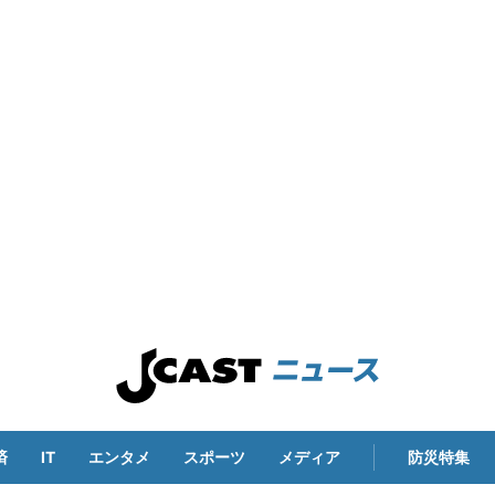
済
IT
エンタメ
スポーツ
メディア
防災特集