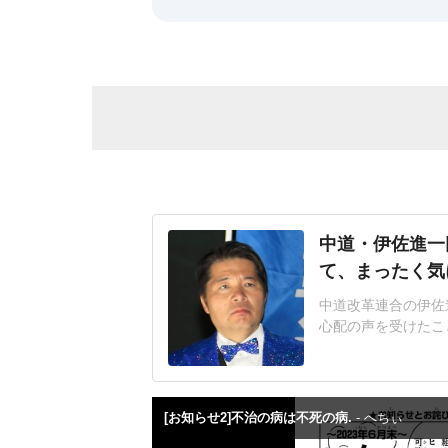
中道・伊佐進一
て、まったく気
中道改革連合の伊佐進
心配の声を受けたこ
の時間が取れなかっ
総裁選や26年2月
について国会で追及し
ク