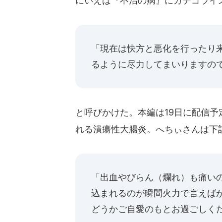
にいえば『不治の病』にカテゴライ
「現在は快方と悪化を行ったり
るように尽力してまいりますの
と呼びかけた。本編は19日に配信
れる潰瘍性大腸炎。へちぃさんは下
「出血やびらん（爛れ）も痛い
込まれるのが瞬間火力で言えば
どうかご自愛のもとお過ごしく