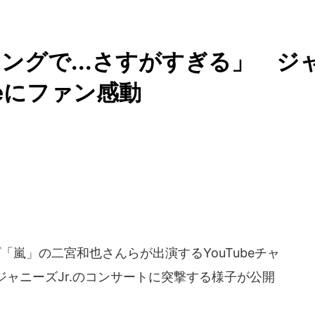
ングで...さすがすぎる」 ジ
beにファン感動
「嵐」の二宮和也さんらが出演するYouTubeチャ
ャニーズJr.のコンサートに突撃する様子が公開