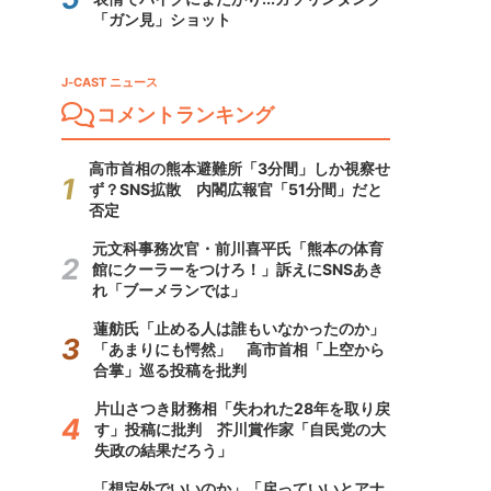
「ガン見」ショット
J-CAST ニュース
コメントランキング
高市首相の熊本避難所「3分間」しか視察せ
ず？SNS拡散 内閣広報官「51分間」だと
否定
元文科事務次官・前川喜平氏「熊本の体育
館にクーラーをつけろ！」訴えにSNSあき
れ「ブーメランでは」
蓮舫氏「止める人は誰もいなかったのか」
「あまりにも愕然」 高市首相「上空から
合掌」巡る投稿を批判
片山さつき財務相「失われた28年を取り戻
す」投稿に批判 芥川賞作家「自民党の大
失政の結果だろう」
「想定外でいいのか」「戻っていいとアナ