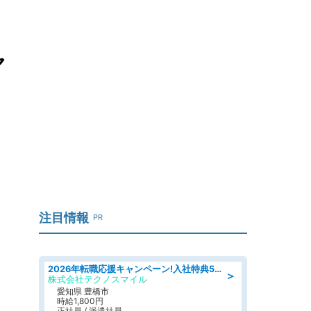
ャ
注目情報
PR
2026年転職応援キャンペーン!入社特典58万円/デンソーで働こう!自動車工場で小型部品の検査業務 denso aichi
＞
株式会社テクノスマイル
愛知県 豊橋市
時給1,800円
正社員 / 派遣社員