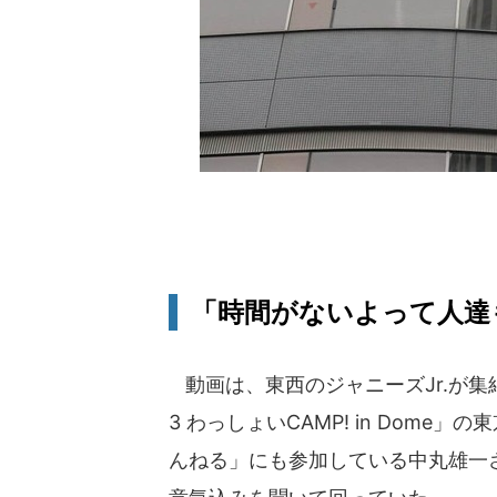
「時間がないよって人達
動画は、東西のジャニーズJr.が集結して行
3 わっしょいCAMP! in Dome
んねる」にも参加している中丸雄一さ