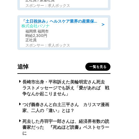
スポンサー：求人ボックス
「土日祝休み」ヘルスケア業界の産業保健師/高時給/未経験OK/要資格:保健師、正看護師
＞
株式会社パソナ
福岡県 福岡市
時給2,300円
正社員
スポンサー：求人ボックス
追悼
一覧を見る
長崎市出身・平和訴えた美輪明宏さん死去
ラストメッセージでも訴え「愛があれば 戦
争なんか起こりません」
つげ義春さんと白土三平さん カリスマ漫画
家、二人の「違い」とは？
死去した丹羽宇一郎さんは、経済界有数の読
書家だった 『死ぬほど読書』ベストセラー
に