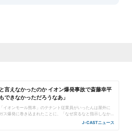
と言えなかったのか イオン爆発事故で斎藤幸平
もできなかっただろうなあ」
「イオンモール熊本」のテナント従業員がいったんは屋外に
ガス爆発に巻き込まれたことに、「なぜ戻るなと指示しなか
上司が非難されているが、「ボクもできなかっただろうな
J-CASTニュース
京大大学院准教授の斎藤幸平さんだ。「結果からしたら、あ