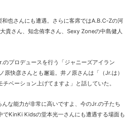
也さんにも遭遇。さらに客席ではA.B.C-Zの河
の有岡大貴さん、知念侑李さん、Sexy Zoneの中島健人
r.のプロデュースを行う「ジャニーズアイラン
ノ原快彦さんとも邂逅。井ノ原さんは「（Jr.は）
モチベーション上げてますよ」と話していた。
んな能力が非常に高いですよ、今のJr.の子たち
KinKi Kidsの堂本光一さんにも遭遇する場面も