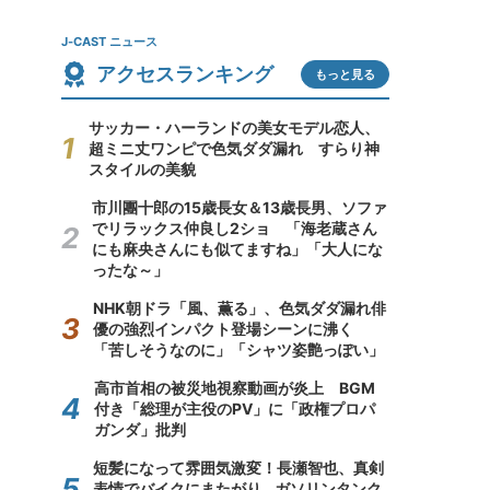
J-CAST ニュース
アクセスランキング
もっと見る
サッカー・ハーランドの美女モデル恋人、
超ミニ丈ワンピで色気ダダ漏れ すらり神
スタイルの美貌
市川團十郎の15歳長女＆13歳長男、ソファ
でリラックス仲良し2ショ 「海老蔵さん
にも麻央さんにも似てますね」「大人にな
ったな～」
NHK朝ドラ「風、薫る」、色気ダダ漏れ俳
優の強烈インパクト登場シーンに沸く
「苦しそうなのに」「シャツ姿艶っぽい」
高市首相の被災地視察動画が炎上 BGM
付き「総理が主役のPV」に「政権プロパ
ガンダ」批判
短髪になって雰囲気激変！長瀬智也、真剣
表情でバイクにまたがり...ガソリンタンク