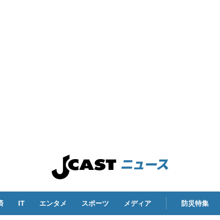
済
IT
エンタメ
スポーツ
メディア
防災特集