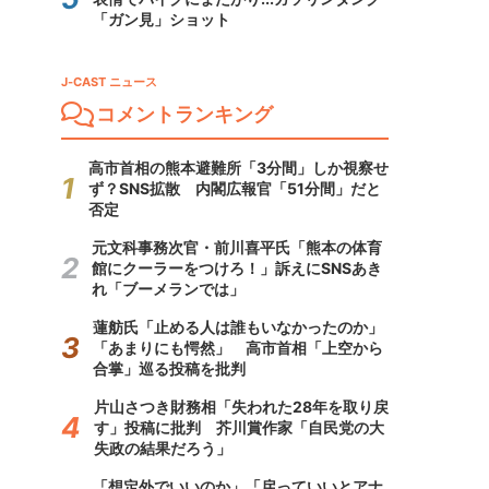
「ガン見」ショット
J-CAST ニュース
コメントランキング
高市首相の熊本避難所「3分間」しか視察せ
ず？SNS拡散 内閣広報官「51分間」だと
否定
元文科事務次官・前川喜平氏「熊本の体育
館にクーラーをつけろ！」訴えにSNSあき
れ「ブーメランでは」
蓮舫氏「止める人は誰もいなかったのか」
「あまりにも愕然」 高市首相「上空から
合掌」巡る投稿を批判
片山さつき財務相「失われた28年を取り戻
す」投稿に批判 芥川賞作家「自民党の大
失政の結果だろう」
「想定外でいいのか」「戻っていいとアナ