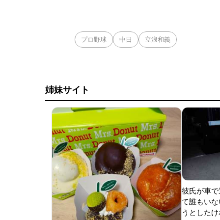
プロ野球
中日
立浪和義
姉妹サイト
彼氏が車で
て誰もいな
うとしたけれ