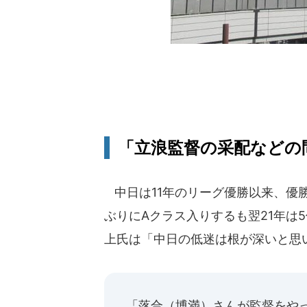
「立浪監督の采配などの
中日は11年のリーグ優勝以来、優勝
ぶりにAクラス入りするも翌21年は
上氏は「中日の低迷は根が深いと思
「落合（博満）さんが監督をや