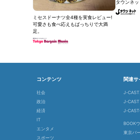
タウンネッ
ミセスドーナツ全4種を実食レビュー!
可愛さも食べ応えもばっちりで大満
足。
コンテンツ
関連サ
社会
J-CAS
政治
J-CAS
経済
J-CA
IT
BOOK
エンタメ
東京バ
スポーツ