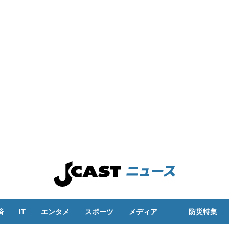
済
IT
エンタメ
スポーツ
メディア
防災特集