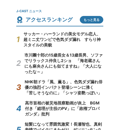
J-CAST ニュース
アクセスランキング
もっと見る
サッカー・ハーランドの美女モデル恋人、
超ミニ丈ワンピで色気ダダ漏れ すらり神
スタイルの美貌
市川團十郎の15歳長女＆13歳長男、ソファ
でリラックス仲良し2ショ 「海老蔵さん
にも麻央さんにも似てますね」「大人にな
ったな～」
NHK朝ドラ「風、薫る」、色気ダダ漏れ俳
優の強烈インパクト登場シーンに沸く
「苦しそうなのに」「シャツ姿艶っぽい」
高市首相の被災地視察動画が炎上 BGM
付き「総理が主役のPV」に「政権プロパ
ガンダ」批判
短髪になって雰囲気激変！長瀬智也、真剣
表情でバイクにまたがり...ガソリンタンク