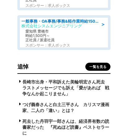
スポンサー：求人ボックス
一般事務・OA事務/事務&軽作業時給1500円土日祝休み各種社保完備
＞
株式会社シスムエンジニアリング
愛知県 豊橋市
時給1,500円～
正社員 / 派遣社員
スポンサー：求人ボックス
追悼
一覧を見る
長崎市出身・平和訴えた美輪明宏さん死去
ラストメッセージでも訴え「愛があれば 戦
争なんか起こりません」
つげ義春さんと白土三平さん カリスマ漫画
家、二人の「違い」とは？
死去した丹羽宇一郎さんは、経済界有数の読
書家だった 『死ぬほど読書』ベストセラー
に