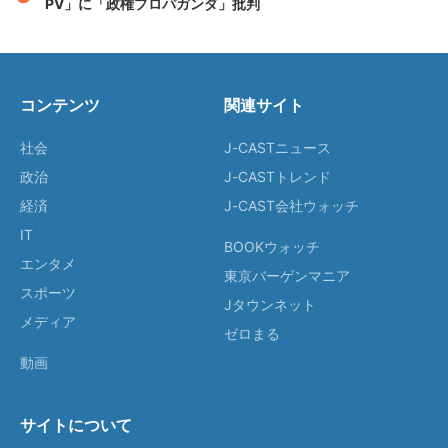
PV」に「政権プロパガンダ」批判
コンテンツ
関連サイト
社会
J-CASTニュース
政治
J-CASTトレンド
経済
J-CAST会社ウォッチ
IT
BOOKウォッチ
エンタメ
東京バーゲンマニア
スポーツ
Jタウンネット
メディア
ゼロまる
動画
サイトについて