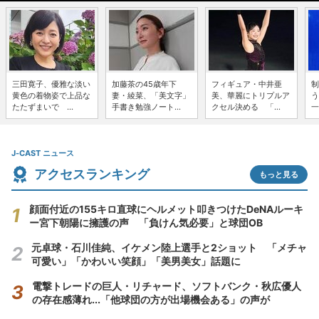
三田寛子、優雅な淡い
加藤茶の45歳年下
フィギュア・中井亜
制
黄色の着物姿で上品な
妻・綾菜、「美文字」
美、華麗にトリプルア
う
たたずまいで ...
手書き勉強ノート...
クセル決める 「...
一
J-CAST ニュース
アクセスランキング
もっと見る
顔面付近の155キロ直球にヘルメット叩きつけたDeNAルーキ
ー宮下朝陽に擁護の声 「負けん気必要」と球団OB
元卓球・石川佳純、イケメン陸上選手と2ショット 「メチャ
可愛い」「かわいい笑顔」「美男美女」話題に
電撃トレードの巨人・リチャード、ソフトバンク・秋広優人
の存在感薄れ...「他球団の方が出場機会ある」の声が