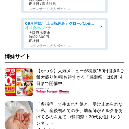
正社員 / 派遣社員
スポンサー：求人ボックス
09月開始/「土日祝休み」グローバル企業での産業保健のお仕事/保健師/高時給/残業なし/服装自由
＞
株式会社パソナ
大阪府 大阪市
時給2,300円
正社員
スポンサー：求人ボックス
姉妹サイト
【かつや】人気メニューが税抜150円引き&ご
飯大盛り無料!お得すぎる「感謝祭」は8月14
日まで開催中。
「多指症」で生まれた娘と、受け止められな
い私。産後初めての夜、助産師がミルクをあ
げてるのを見て...(静岡県・20代女性)|Jタウ
ンネット