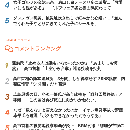
女子ゴルフの金沢志奈、肩出し白ノースリ姿に反響...「可愛
いにも程がある」 ゴルフウェア姿と雰囲気変わって
ダレノガレ明美、被災地炊き出しで細やかな心遣い...「並ん
でくれた子やとりにきてくれた子にシールを」
J-CAST ニュース
コメントランキング
蓮舫氏「止める人は誰もいなかったのか」「あまりにも愕
然」 高市首相「上空から合掌」巡る投稿を批判
高市首相の熊本避難所「3分間」しか視察せず？SNS拡散 内
閣広報官「51分間」だと否定
広島原爆の日、小沢一郎氏が高市政権を「戦前回帰路線」と
非難 「この国は再び滅亡に向かいかねない」
なぜ「戻るな」と言えなかったのか イオン爆発事故で斎藤
幸平氏も逡巡「ボクもできなかっただろうなあ」
高市首相の被災地視察動画が炎上 BGM付き「総理が主役の