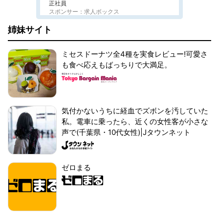
正社員
スポンサー：求人ボックス
姉妹サイト
ミセスドーナツ全4種を実食レビュー!可愛さ
も食べ応えもばっちりで大満足。
気付かないうちに経血でズボンを汚していた
私。電車に乗ったら、近くの女性客が小さな
声で(千葉県・10代女性)|Jタウンネット
ゼロまる