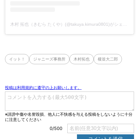
木村 拓也（きむら たくや）(@takuya.kimura0801)がシェアした投稿
イット！
ジャニーズ事務所
木村拓也
榎並大二郎