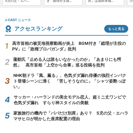
5児の父・エハ...
き「総理が主役...
氏」は成田卓哉...
げ
J-CAST ニュース
アクセスランキング
もっと見る
高市首相の被災地視察動画が炎上 BGM付き「総理が主役の
PV」に「政権プロパガンダ」批判
蓮舫氏「止める人は誰もいなかったのか」「あまりにも愕
然」 高市首相「上空から合掌」巡る投稿を批判
NHK朝ドラ「風、薫る」、色気ダダ漏れ俳優の強烈インパク
ト登場シーンに沸く 「苦しそうなのに」「シャツ姿艶っぽ
い」
サッカー・ハーランドの美女モデル恋人、超ミニ丈ワンピで
色気ダダ漏れ すらり神スタイルの美貌
家族旅行の機内で「パパだけ別席」あり？ 5児の父・エハラ
マサヒロが明かした座席配置の理由