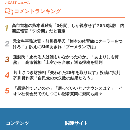
J-CAST ニュース
コメントランキング
高市首相の熊本避難所「3分間」しか視察せず？SNS拡散 内
閣広報官「51分間」だと否定
元文科事務次官・前川喜平氏「熊本の体育館にクーラーをつ
けろ！」訴えにSNSあきれ「ブーメランでは」
蓮舫氏「止める人は誰もいなかったのか」「あまりにも愕
然」 高市首相「上空から合掌」巡る投稿を批判
片山さつき財務相「失われた28年を取り戻す」投稿に批判
芥川賞作家「自民党の大失政の結果だろう」
「想定外でいいのか」「戻っていいとアナウンスは？」 イ
オン社長会見でのしつこい記者質問に疑問も続々
コンテンツ
関連サイト