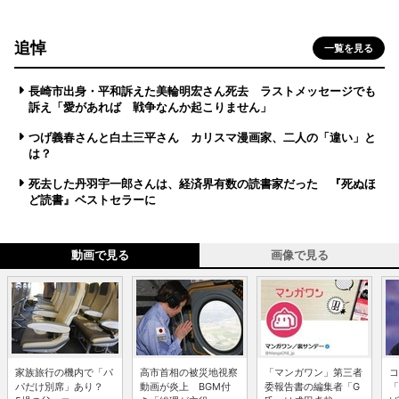
追悼
一覧を見る
長崎市出身・平和訴えた美輪明宏さん死去 ラストメッセージでも
訴え「愛があれば 戦争なんか起こりません」
つげ義春さんと白土三平さん カリスマ漫画家、二人の「違い」と
は？
死去した丹羽宇一郎さんは、経済界有数の読書家だった 『死ぬほ
ど読書』ベストセラーに
動画で見る
画像で見る
家族旅行の機内で「パ
高市首相の被災地視察
「マンガワン」第三者
コ
パだけ別席」あり？
動画が炎上 BGM付
委報告書の編集者「G
「