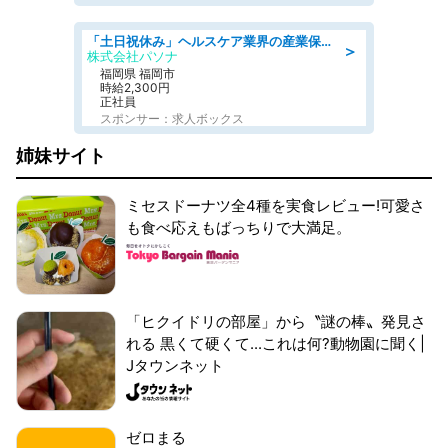
「土日祝休み」ヘルスケア業界の産業保健師/高時給/未経験OK/要資格:保健師、正看護師
＞
株式会社パソナ
福岡県 福岡市
時給2,300円
正社員
スポンサー：求人ボックス
姉妹サイト
ミセスドーナツ全4種を実食レビュー!可愛さ
も食べ応えもばっちりで大満足。
「ヒクイドリの部屋」から〝謎の棒〟発見さ
れる 黒くて硬くて...これは何?動物園に聞く|
Jタウンネット
ゼロまる