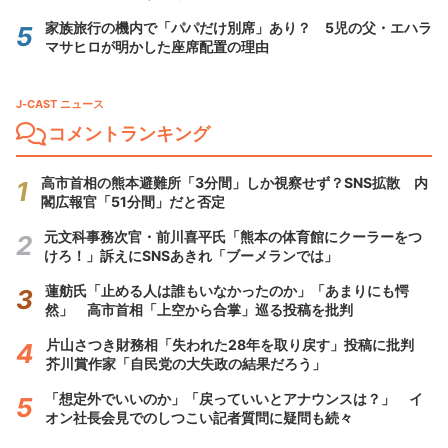
家族旅行の機内で「パパだけ別席」あり？ 5児の父・エハラ
マサヒロが明かした座席配置の理由
J-CAST ニュース
コメントランキング
高市首相の熊本避難所「3分間」しか視察せず？SNS拡散 内
閣広報官「51分間」だと否定
元文科事務次官・前川喜平氏「熊本の体育館にクーラーをつ
けろ！」訴えにSNSあきれ「ブーメランでは」
蓮舫氏「止める人は誰もいなかったのか」「あまりにも愕
然」 高市首相「上空から合掌」巡る投稿を批判
片山さつき財務相「失われた28年を取り戻す」投稿に批判
芥川賞作家「自民党の大失政の結果だろう」
「想定外でいいのか」「戻っていいとアナウンスは？」 イ
オン社長会見でのしつこい記者質問に疑問も続々