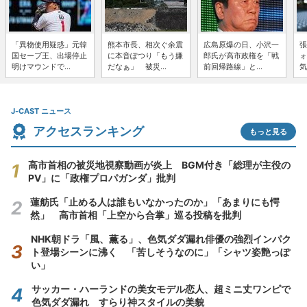
「異物使用疑惑」元韓
熊本市長、相次ぐ余震
広島原爆の日、小沢一
張
国セーブ王、出場停止
に本音ぽつり「もう嫌
郎氏が高市政権を「戦
ォ
明けマウンドで...
だなぁ」 被災...
前回帰路線」と...
気
J-CAST ニュース
アクセスランキング
もっと見る
高市首相の被災地視察動画が炎上 BGM付き「総理が主役の
PV」に「政権プロパガンダ」批判
蓮舫氏「止める人は誰もいなかったのか」「あまりにも愕
然」 高市首相「上空から合掌」巡る投稿を批判
NHK朝ドラ「風、薫る」、色気ダダ漏れ俳優の強烈インパク
ト登場シーンに沸く 「苦しそうなのに」「シャツ姿艶っぽ
い」
サッカー・ハーランドの美女モデル恋人、超ミニ丈ワンピで
色気ダダ漏れ すらり神スタイルの美貌