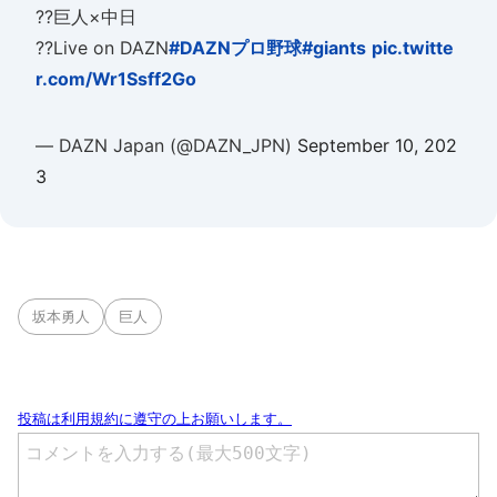
??巨人×中日
??Live on DAZN
#DAZNプロ野球
#giants
pic.twitte
r.com/Wr1Ssff2Go
— DAZN Japan (@DAZN_JPN)
September 10, 202
3
坂本勇人
巨人