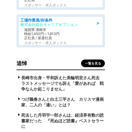
スポンサー：求人ボックス
工場作業員/好条件
＞
株式会社綜合キャリアオプション
滋賀県 湖南市
時給1,450円～1,813円
正社員 / 派遣社員
スポンサー：求人ボックス
追悼
一覧を見る
長崎市出身・平和訴えた美輪明宏さん死去
ラストメッセージでも訴え「愛があれば 戦
争なんか起こりません」
つげ義春さんと白土三平さん カリスマ漫画
家、二人の「違い」とは？
死去した丹羽宇一郎さんは、経済界有数の読
書家だった 『死ぬほど読書』ベストセラー
に