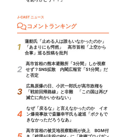
J-CAST ニュース
コメントランキング
蓮舫氏「止める人は誰もいなかったのか」
「あまりにも愕然」 高市首相「上空から
合掌」巡る投稿を批判
高市首相の熊本避難所「3分間」しか視察
せず？SNS拡散 内閣広報官「51分間」だ
と否定
広島原爆の日、小沢一郎氏が高市政権を
「戦前回帰路線」と非難 「この国は再び
滅亡に向かいかねない」
なぜ「戻るな」と言えなかったのか イオ
ン爆発事故で斎藤幸平氏も逡巡「ボクもで
きなかっただろうなあ」
高市首相の被災地視察動画が炎上 BGM付
き「総理が主役のPV」に「政権プロパガン