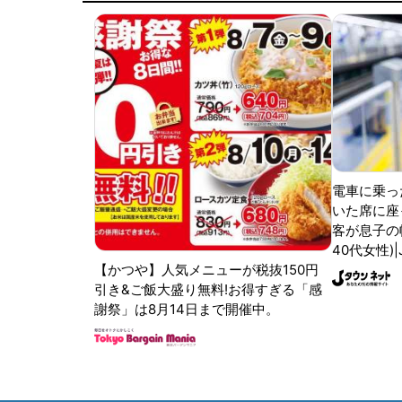
電車に乗っ
いた席に座
客が息子の
40代女性)
【かつや】人気メニューが税抜150円
引き&ご飯大盛り無料!お得すぎる「感
謝祭」は8月14日まで開催中。