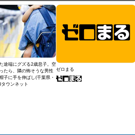
た途端にグズる2歳息子。空
ゼロまる
ったら、隣の怖そうな男性
帽子に手を伸ばし(千葉県・
|Jタウンネット