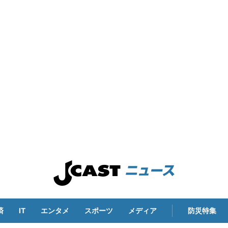
済
IT
エンタメ
スポーツ
メディア
防災特集