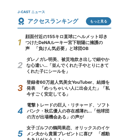
J-CAST ニュース
アクセスランキング
もっと見る
顔面付近の155キロ直球にヘルメット叩き
つけたDeNAルーキー宮下朝陽に擁護の
声 「負けん気必要」と球団OB
ダレノガレ明美、被災地炊き出しで細やか
な心遣い...「並んでくれた子やとりにきて
くれた子にシールを」
登録者60万超人気美女YouTuber、結婚を
発表 「めっちゃいい人に出会えた」「私
今すごく安定してる」
電撃トレードの巨人・リチャード、ソフト
バンク・秋広優人の存在感薄れ...「他球団
の方が出場機会ある」の声が
女子ゴルフの鶴岡果恋、オリックスのイケ
メン夫から貴重プレゼントに喜び 「感動
をありがとう！！」