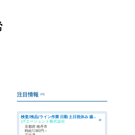
労
注目情報
PR
検査/検品/ライン作業 日勤 土日祝休み 歯科模型製造 有償休憩あり 残業ほぼなし
＞
UTエージェント株式会社
京都府 南丹市
時給1,180円～
正社員