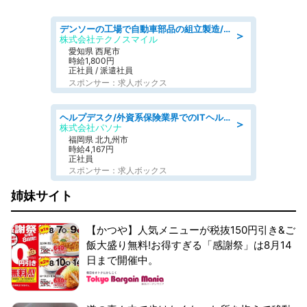
デンソーの工場で自動車部品の組立製造/denso aichi
＞
株式会社テクノスマイル
愛知県 西尾市
時給1,800円
正社員 / 派遣社員
スポンサー：求人ボックス
ヘルプデスク/外資系保険業界でのITヘルプデスク業務/駅近/即日勤務可/ヘルプデスク
＞
株式会社パソナ
福岡県 北九州市
時給4,167円
正社員
スポンサー：求人ボックス
姉妹サイト
【かつや】人気メニューが税抜150円引き&ご
飯大盛り無料!お得すぎる「感謝祭」は8月14
日まで開催中。