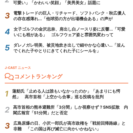
可愛い」「かわいい笑顔」「美男美女」話題に
電撃トレードの巨人・リチャード、ソフトバンク・秋広優人
の存在感薄れ...「他球団の方が出場機会ある」の声が
女子ゴルフの金沢志奈、肩出し白ノースリ姿に反響...「可愛
いにも程がある」 ゴルフウェア姿と雰囲気変わって
ダレノガレ明美、被災地炊き出しで細やかな心遣い...「並ん
でくれた子やとりにきてくれた子にシールを」
J-CAST ニュース
コメントランキング
蓮舫氏「止める人は誰もいなかったのか」「あまりにも愕
然」 高市首相「上空から合掌」巡る投稿を批判
高市首相の熊本避難所「3分間」しか視察せず？SNS拡散 内
閣広報官「51分間」だと否定
広島原爆の日、小沢一郎氏が高市政権を「戦前回帰路線」と
非難 「この国は再び滅亡に向かいかねない」