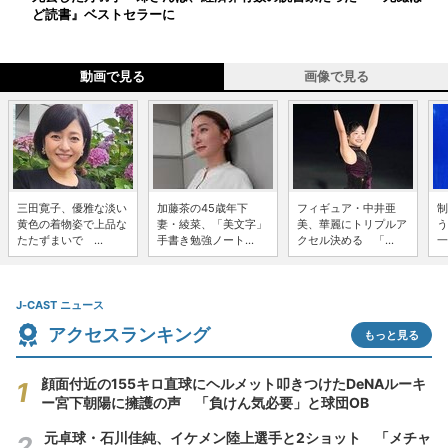
ど読書』ベストセラーに
動画で見る
画像で見る
三田寛子、優雅な淡い
加藤茶の45歳年下
フィギュア・中井亜
制
黄色の着物姿で上品な
妻・綾菜、「美文字」
美、華麗にトリプルア
う
たたずまいで ...
手書き勉強ノート...
クセル決める 「...
一
J-CAST ニュース
アクセスランキング
もっと見る
顔面付近の155キロ直球にヘルメット叩きつけたDeNAルーキ
ー宮下朝陽に擁護の声 「負けん気必要」と球団OB
元卓球・石川佳純、イケメン陸上選手と2ショット 「メチャ