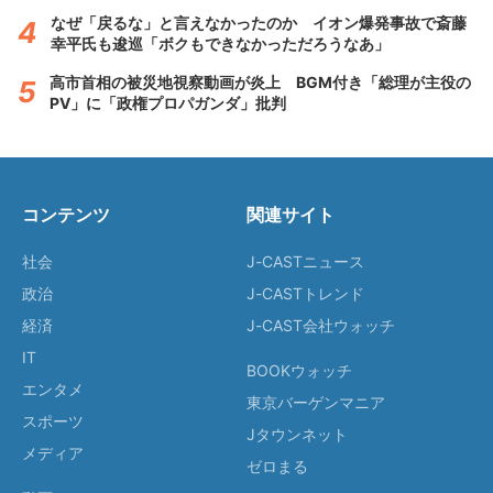
なぜ「戻るな」と言えなかったのか イオン爆発事故で斎藤
幸平氏も逡巡「ボクもできなかっただろうなあ」
高市首相の被災地視察動画が炎上 BGM付き「総理が主役の
PV」に「政権プロパガンダ」批判
コンテンツ
関連サイト
社会
J-CASTニュース
政治
J-CASTトレンド
経済
J-CAST会社ウォッチ
IT
BOOKウォッチ
エンタメ
東京バーゲンマニア
スポーツ
Jタウンネット
メディア
ゼロまる