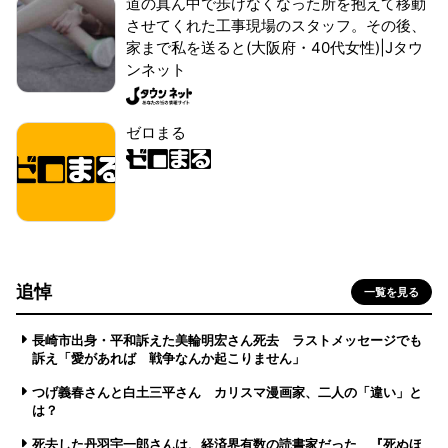
道の真ん中で歩けなくなった所を抱えて移動
させてくれた工事現場のスタッフ。その後、
家まで私を送ると(大阪府・40代女性)|Jタウ
ンネット
ゼロまる
追悼
一覧を見る
長崎市出身・平和訴えた美輪明宏さん死去 ラストメッセージでも
訴え「愛があれば 戦争なんか起こりません」
つげ義春さんと白土三平さん カリスマ漫画家、二人の「違い」と
は？
死去した丹羽宇一郎さんは、経済界有数の読書家だった 『死ぬほ