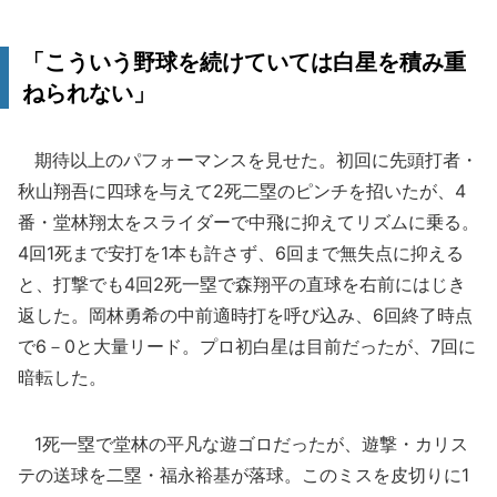
「こういう野球を続けていては白星を積み重
ねられない」
期待以上のパフォーマンスを見せた。初回に先頭打者・
秋山翔吾に四球を与えて2死二塁のピンチを招いたが、4
番・堂林翔太をスライダーで中飛に抑えてリズムに乗る。
4回1死まで安打を1本も許さず、6回まで無失点に抑える
と、打撃でも4回2死一塁で森翔平の直球を右前にはじき
返した。岡林勇希の中前適時打を呼び込み、6回終了時点
で6－0と大量リード。プロ初白星は目前だったが、7回に
暗転した。
1死一塁で堂林の平凡な遊ゴロだったが、遊撃・カリス
テの送球を二塁・福永裕基が落球。このミスを皮切りに1