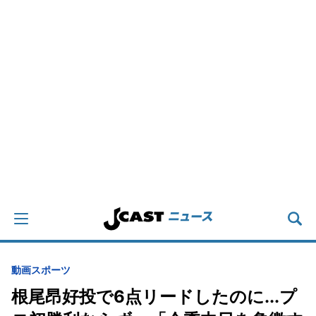
動画
スポーツ
根尾昂好投で6点リードしたのに...プ