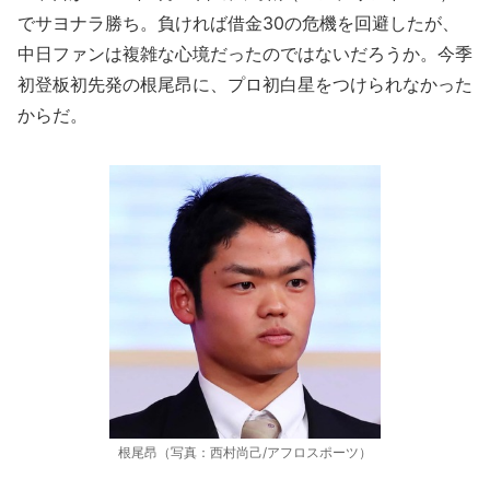
でサヨナラ勝ち。負ければ借金30の危機を回避したが、
中日ファンは複雑な心境だったのではないだろうか。今季
初登板初先発の根尾昂に、プロ初白星をつけられなかった
からだ。
根尾昂（写真：西村尚己/アフロスポーツ）