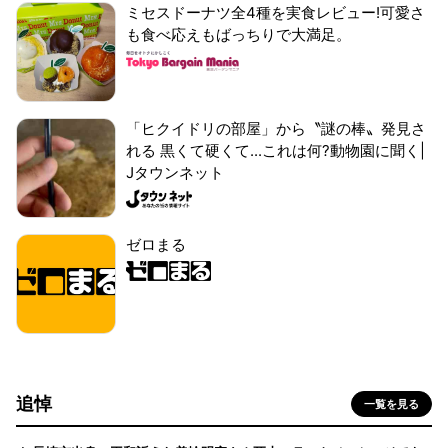
ミセスドーナツ全4種を実食レビュー!可愛さ
も食べ応えもばっちりで大満足。
「ヒクイドリの部屋」から〝謎の棒〟発見さ
れる 黒くて硬くて...これは何?動物園に聞く|
Jタウンネット
ゼロまる
追悼
一覧を見る