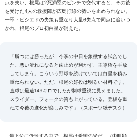
点を失い、根尾は2死満塁のピンチで交代すると、その後
を受けた4人の救援陣が広島打線の勢いを止められない。
一塁・ビシエドの失策も重なり大量6失点で同点に追いつ
かれ、根尾のプロ初白星が消えた。
「勝つには勝ったが、今季の中日を象徴する試合でし
た。悪い流れになると歯止めが利かず、主導権を手放
してしまう。こういう野球を続けていては白星を積み
重ねられない。ただ、根尾の好投は明るい材料です。
直球は最速149キロでしたが制球重視に見えました。
スライダー、フォークの質も上がっている。登板を重
ねて今後の進化が楽しみです」（スポーツ紙デスク）
最下位に低迷する中で、根尾は希望の光だ。（中町顕