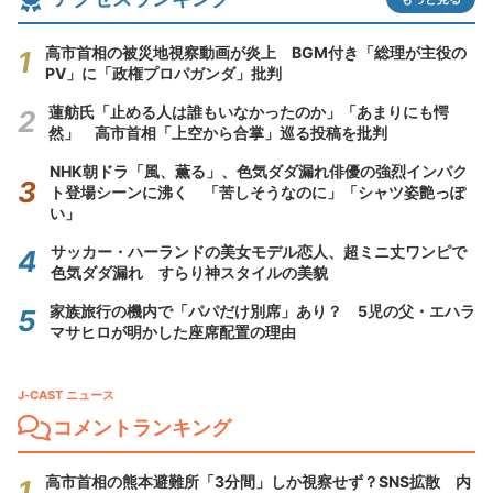
高市首相の被災地視察動画が炎上 BGM付き「総理が主役の
PV」に「政権プロパガンダ」批判
蓮舫氏「止める人は誰もいなかったのか」「あまりにも愕
然」 高市首相「上空から合掌」巡る投稿を批判
NHK朝ドラ「風、薫る」、色気ダダ漏れ俳優の強烈インパク
ト登場シーンに沸く 「苦しそうなのに」「シャツ姿艶っぽ
い」
サッカー・ハーランドの美女モデル恋人、超ミニ丈ワンピで
色気ダダ漏れ すらり神スタイルの美貌
家族旅行の機内で「パパだけ別席」あり？ 5児の父・エハラ
マサヒロが明かした座席配置の理由
J-CAST ニュース
コメントランキング
高市首相の熊本避難所「3分間」しか視察せず？SNS拡散 内