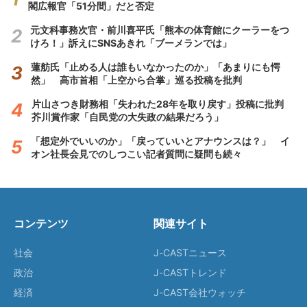
閣広報官「51分間」だと否定
元文科事務次官・前川喜平氏「熊本の体育館にクーラーをつ
けろ！」訴えにSNSあきれ「ブーメランでは」
蓮舫氏「止める人は誰もいなかったのか」「あまりにも愕
然」 高市首相「上空から合掌」巡る投稿を批判
片山さつき財務相「失われた28年を取り戻す」投稿に批判
芥川賞作家「自民党の大失政の結果だろう」
「想定外でいいのか」「戻っていいとアナウンスは？」 イ
オン社長会見でのしつこい記者質問に疑問も続々
コンテンツ
関連サイト
社会
J-CASTニュース
政治
J-CASTトレンド
経済
J-CAST会社ウォッチ