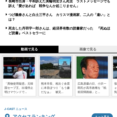
長崎市出身・平和訴えた美輪明宏さん死去 ラストメッセージでも
訴え「愛があれば 戦争なんか起こりません」
つげ義春さんと白土三平さん カリスマ漫画家、二人の「違い」と
は？
死去した丹羽宇一郎さんは、経済界有数の読書家だった 『死ぬほ
ど読書』ベストセラーに
動画で見る
画像で見る
「異物使用疑惑」元韓
熊本市長、相次ぐ余震
広島原爆の日、小沢一
張
国セーブ王、出場停止
に本音ぽつり「もう嫌
郎氏が高市政権を「戦
ォ
明けマウンドで...
だなぁ」 被災...
前回帰路線」と...
気
J-CAST ニュース
アクセスランキング
もっと見る