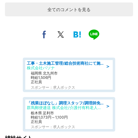
全てのコメントを見る
工事・土木施工管理/総合技術商社にて施工管理のお仕事/即日勤務可/車通勤可/工事・土木施工管理/生産・品質管理
＞
株式会社パソナ
福岡県 北九州市
時給1,506円
正社員
スポンサー：求人ボックス
「残業ほぼなし」調理スタッフ/調理師免許必須/正職員/日勤のみ/介護付き有料老人ホーム/社会保障完備
＞
群馬郵便逓送 株式会社/介護付有料老人ホーム ふる里
栃木県 足利市
時給1,073円～1,100円
正社員
スポンサー：求人ボックス