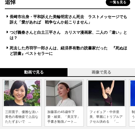
追悼
一覧を見る
長崎市出身・平和訴えた美輪明宏さん死去 ラストメッセージでも
訴え「愛があれば 戦争なんか起こりません」
つげ義春さんと白土三平さん カリスマ漫画家、二人の「違い」と
は？
死去した丹羽宇一郎さんは、経済界有数の読書家だった 『死ぬほ
ど読書』ベストセラーに
動画で見る
画像で見る
三田寛子、優雅な淡い
加藤茶の45歳年下
フィギュア・中井亜
制
黄色の着物姿で上品な
妻・綾菜、「美文字」
美、華麗にトリプルア
う
たたずまいで ...
手書き勉強ノート...
クセル決める 「...
一