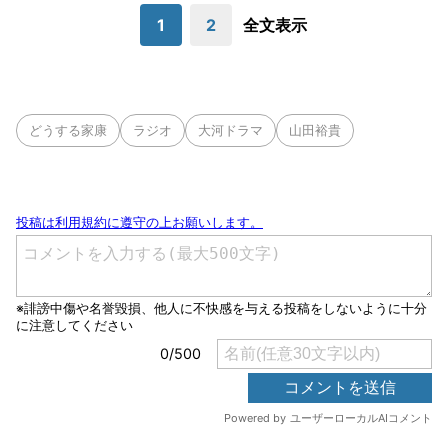
1
2
全文表示
どうする家康
ラジオ
大河ドラマ
山田裕貴