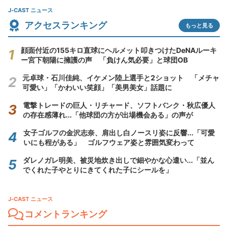
J-CAST ニュース
アクセスランキング
もっと見る
顔面付近の155キロ直球にヘルメット叩きつけたDeNAルーキ
ー宮下朝陽に擁護の声 「負けん気必要」と球団OB
元卓球・石川佳純、イケメン陸上選手と2ショット 「メチャ
可愛い」「かわいい笑顔」「美男美女」話題に
電撃トレードの巨人・リチャード、ソフトバンク・秋広優人
の存在感薄れ...「他球団の方が出場機会ある」の声が
女子ゴルフの金沢志奈、肩出し白ノースリ姿に反響...「可愛
いにも程がある」 ゴルフウェア姿と雰囲気変わって
ダレノガレ明美、被災地炊き出しで細やかな心遣い...「並ん
でくれた子やとりにきてくれた子にシールを」
J-CAST ニュース
コメントランキング