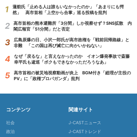
蓮舫氏「止める人は誰もいなかったのか」「あまりにも愕
然」 高市首相「上空から合掌」巡る投稿を批判
高市首相の熊本避難所「3分間」しか視察せず？SNS拡散 内
閣広報官「51分間」だと否定
広島原爆の日、小沢一郎氏が高市政権を「戦前回帰路線」と
非難 「この国は再び滅亡に向かいかねない」
なぜ「戻るな」と言えなかったのか イオン爆発事故で斎藤
幸平氏も逡巡「ボクもできなかっただろうなあ」
高市首相の被災地視察動画が炎上 BGM付き「総理が主役の
PV」に「政権プロパガンダ」批判
コンテンツ
関連サイト
社会
J-CASTニュース
政治
J-CASTトレンド