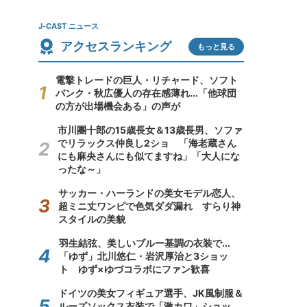
J-CAST ニュース
アクセスランキング
もっと見る
電撃トレードの巨人・リチャード、ソフト
バンク・秋広優人の存在感薄れ...「他球団
の方が出場機会ある」の声が
市川團十郎の15歳長女＆13歳長男、ソファ
でリラックス仲良し2ショ 「海老蔵さん
にも麻央さんにも似てますね」「大人にな
ったな～」
サッカー・ハーランドの美女モデル恋人、
超ミニ丈ワンピで色気ダダ漏れ すらり神
スタイルの美貌
羽生結弦、美しいブルー基調の衣装で...
「ゆず」北川悠仁・岩沢厚治と3ショッ
ト ゆず×ゆづコラボにファン歓喜
ドイツの美女フィギュア選手、JK風制服＆
ルーズソックス衣装で「激カワ」ショッ