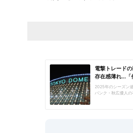
電撃トレードの
存在感薄れ..
2025年のシーズ
バンク・秋広優人の
いリチャードはソフ
いた長打力を評価さ
移籍。阿部慎之助前監
打点をマークした。