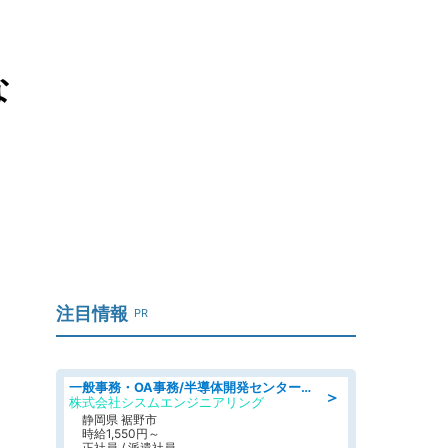
な
注目情報
PR
一般事務・OA事務/半導体開発センター内で事務&軽作業スタッフ、募集
＞
株式会社シスムエンジニアリング
静岡県 裾野市
時給1,550円～
正社員 / 派遣社員