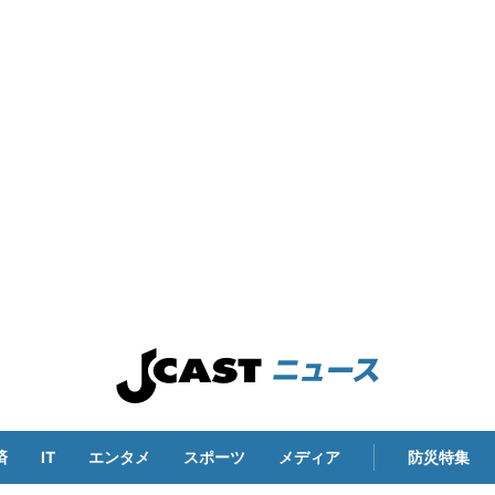
済
IT
エンタメ
スポーツ
メディア
防災特集