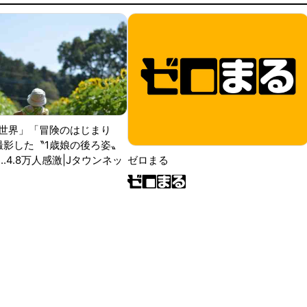
世界」「冒険のはじまり
が撮影した〝1歳娘の後ろ姿〟
ゼロまる
..4.8万人感激|Jタウンネッ