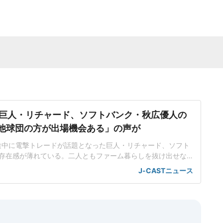
巨人・リチャード、ソフトバンク・秋広優人の
.「他球団の方が出場機会ある」の声が
ン途中に電撃トレードが話題となった巨人・リチャード、ソフト
存在感が薄れている。二人ともファーム暮らしを抜け出せな
トバンク在籍時にウエスタン・リーグで5年連続本塁打王に輝
J-CASTニュース
れ、秋広優人、大江竜聖と2対1のトレードで25年5月に巨人に
督の期待は大きく、77試合出場で打率.211、11本塁打、39