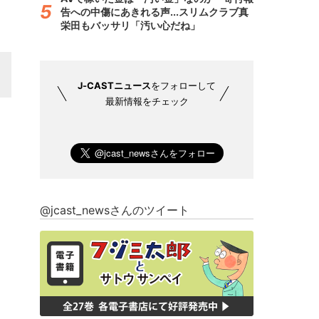
告への中傷にあきれる声...スリムクラブ真
栄田もバッサリ「汚い心だね」
J-CASTニュース
をフォローして
最新情報をチェック
@jcast_newsさんのツイート