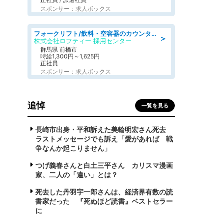
スポンサー：求人ボックス
フォークリフト/飲料・空容器のカウンターフォーク/駒形駅/車11分
＞
株式会社ロフティー 採用センター
群馬県 前橋市
時給1,300円～1,625円
正社員
スポンサー：求人ボックス
追悼
一覧を見る
長崎市出身・平和訴えた美輪明宏さん死去
ラストメッセージでも訴え「愛があれば 戦
争なんか起こりません」
つげ義春さんと白土三平さん カリスマ漫画
家、二人の「違い」とは？
死去した丹羽宇一郎さんは、経済界有数の読
書家だった 『死ぬほど読書』ベストセラー
に