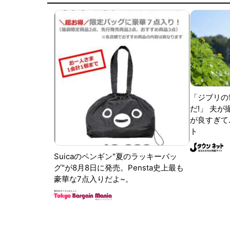
「ジブリの
だ!」 夫
が良すぎて.
ト
Suicaのペンギン"夏のラッキーバッ
グ"が8月8日に発売。Pensta史上最も
豪華な7点入りだよ~。