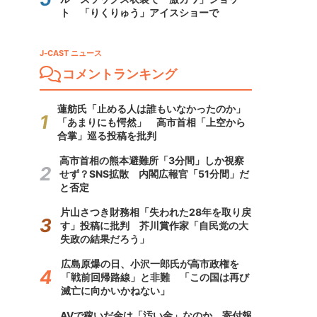
ト 「りくりゅう」アイスショーで
J-CAST ニュース
コメントランキング
蓮舫氏「止める人は誰もいなかったのか」
「あまりにも愕然」 高市首相「上空から
合掌」巡る投稿を批判
高市首相の熊本避難所「3分間」しか視察
せず？SNS拡散 内閣広報官「51分間」だ
と否定
片山さつき財務相「失われた28年を取り戻
す」投稿に批判 芥川賞作家「自民党の大
失政の結果だろう」
広島原爆の日、小沢一郎氏が高市政権を
「戦前回帰路線」と非難 「この国は再び
滅亡に向かいかねない」
AVで稼いだ金は「汚い金」なのか 寄付報