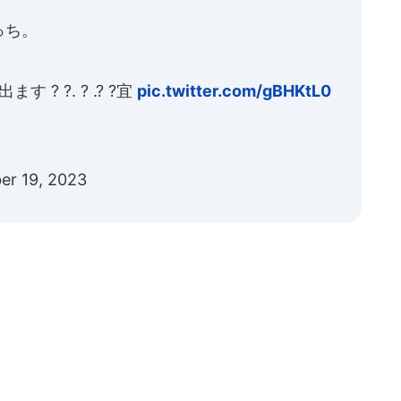
っち。
? ?. ? .? ?宜
pic.twitter.com/gBHKtL0
er 19, 2023