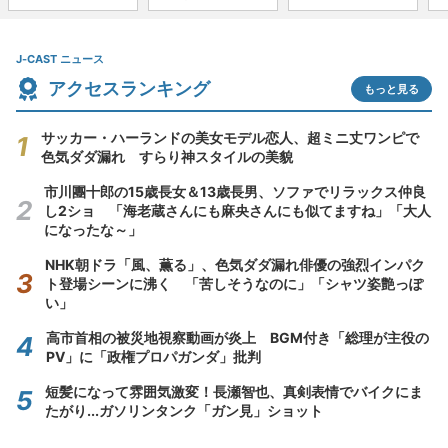
J-CAST ニュース
アクセスランキング
もっと見る
サッカー・ハーランドの美女モデル恋人、超ミニ丈ワンピで
色気ダダ漏れ すらり神スタイルの美貌
市川團十郎の15歳長女＆13歳長男、ソファでリラックス仲良
し2ショ 「海老蔵さんにも麻央さんにも似てますね」「大人
になったな～」
NHK朝ドラ「風、薫る」、色気ダダ漏れ俳優の強烈インパク
ト登場シーンに沸く 「苦しそうなのに」「シャツ姿艶っぽ
い」
高市首相の被災地視察動画が炎上 BGM付き「総理が主役の
PV」に「政権プロパガンダ」批判
短髪になって雰囲気激変！長瀬智也、真剣表情でバイクにま
たがり...ガソリンタンク「ガン見」ショット