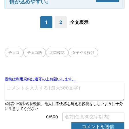
情が込めやすい」
1
2
全文表示
チェコ
チェコ語
北口榛花
女子やり投げ