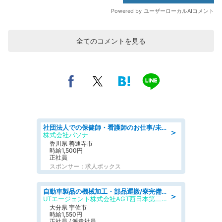
全てのコメントを見る
社団法人での保健師・看護師のお仕事/未経験OK/要資格:普通免許、保健師、正看護師
＞
株式会社パソナ
香川県 善通寺市
時給1,500円
正社員
スポンサー：求人ボックス
自動車製品の機械加工・部品運搬/寮完備/日払い/工場・製造
＞
UTエージェント株式会社AGT西日本第二CU
大分県 宇佐市
時給1,550円
正社員 / 派遣社員