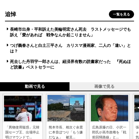
追悼
一覧を見る
長崎市出身・平和訴えた美輪明宏さん死去 ラストメッセージでも
訴え「愛があれば 戦争なんか起こりません」
つげ義春さんと白土三平さん カリスマ漫画家、二人の「違い」と
は？
死去した丹羽宇一郎さんは、経済界有数の読書家だった 『死ぬほ
ど読書』ベストセラーに
動画で見る
画像で見る
「異物使用疑惑」元韓
熊本市長、相次ぐ余震
広島原爆の日、小沢一
張
国セーブ王、出場停止
に本音ぽつり「もう嫌
郎氏が高市政権を「戦
ォ
明けマウンドで...
だなぁ」 被災...
前回帰路線」と...
気