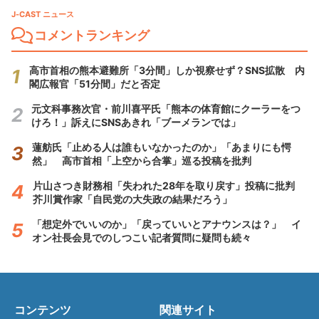
J-CAST ニュース
コメントランキング
高市首相の熊本避難所「3分間」しか視察せず？SNS拡散 内
閣広報官「51分間」だと否定
元文科事務次官・前川喜平氏「熊本の体育館にクーラーをつ
けろ！」訴えにSNSあきれ「ブーメランでは」
蓮舫氏「止める人は誰もいなかったのか」「あまりにも愕
然」 高市首相「上空から合掌」巡る投稿を批判
片山さつき財務相「失われた28年を取り戻す」投稿に批判
芥川賞作家「自民党の大失政の結果だろう」
「想定外でいいのか」「戻っていいとアナウンスは？」 イ
オン社長会見でのしつこい記者質問に疑問も続々
コンテンツ
関連サイト