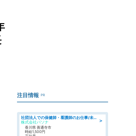
年
長
注目情報
PR
社団法人での保健師・看護師のお仕事/未経験OK/要資格:普通免許、保健師、正看護師
＞
株式会社パソナ
香川県 善通寺市
時給1,500円
正社員