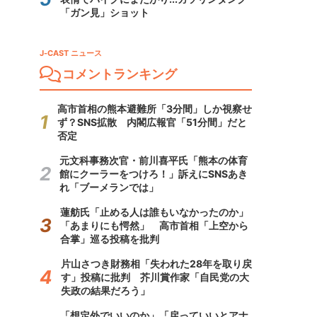
「ガン見」ショット
J-CAST ニュース
コメントランキング
高市首相の熊本避難所「3分間」しか視察せ
ず？SNS拡散 内閣広報官「51分間」だと
否定
元文科事務次官・前川喜平氏「熊本の体育
館にクーラーをつけろ！」訴えにSNSあき
れ「ブーメランでは」
蓮舫氏「止める人は誰もいなかったのか」
「あまりにも愕然」 高市首相「上空から
合掌」巡る投稿を批判
片山さつき財務相「失われた28年を取り戻
す」投稿に批判 芥川賞作家「自民党の大
失政の結果だろう」
「想定外でいいのか」「戻っていいとアナ