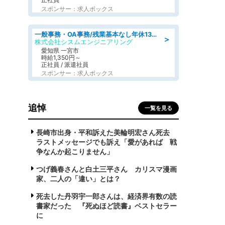
スポンサー：求人ボックス
一般事務・OA事務/残業基本なし年休130日社保完備の一般・調達事務
＞
株式会社シスムエンジニアリング
愛知県 一宮市
時給1,350円～
正社員 / 派遣社員
スポンサー：求人ボックス
追悼
一覧を見る
長崎市出身・平和訴えた美輪明宏さん死去
ラストメッセージでも訴え「愛があれば 戦
争なんか起こりません」
つげ義春さんと白土三平さん カリスマ漫画
家、二人の「違い」とは？
死去した丹羽宇一郎さんは、経済界有数の読
書家だった 『死ぬほど読書』ベストセラー
に