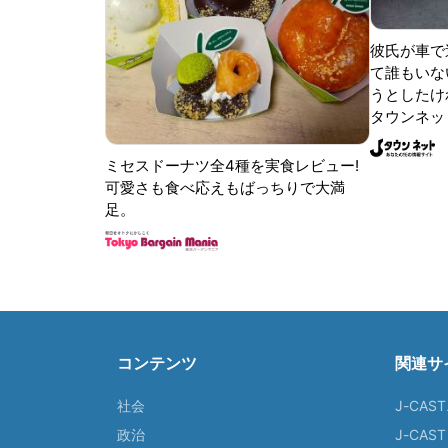
彼氏が車で
て誰もいな
うとしたけれ
タウンネッ
ミセスドーナツ全4種を実食レビュー!
可愛さも食べ応えもばっちりで大満
足。
コンテンツ
関連サ
社会
J-CAS
政治
J-CAS