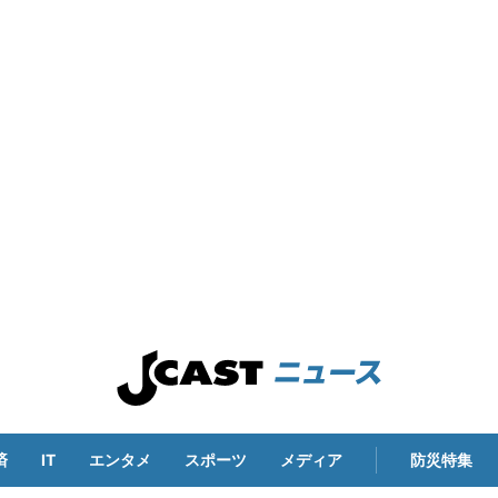
済
IT
エンタメ
スポーツ
メディア
防災特集