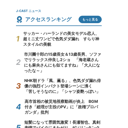
J-CAST ニュース
アクセスランキング
もっと見る
サッカー・ハーランドの美女モデル恋人、
超ミニ丈ワンピで色気ダダ漏れ すらり神
スタイルの美貌
市川團十郎の15歳長女＆13歳長男、ソファ
でリラックス仲良し2ショ 「海老蔵さん
にも麻央さんにも似てますね」「大人にな
ったな～」
NHK朝ドラ「風、薫る」、色気ダダ漏れ俳
優の強烈インパクト登場シーンに沸く
「苦しそうなのに」「シャツ姿艶っぽい」
高市首相の被災地視察動画が炎上 BGM
付き「総理が主役のPV」に「政権プロパ
ガンダ」批判
短髪になって雰囲気激変！長瀬智也、真剣
表情でバイクにまたがり...ガソリンタンク