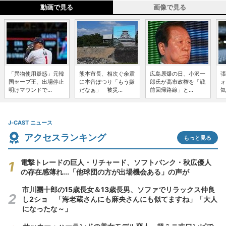
動画で見る
画像で見る
「異物使用疑惑」元韓
熊本市長、相次ぐ余震
広島原爆の日、小沢一
張
国セーブ王、出場停止
に本音ぽつり「もう嫌
郎氏が高市政権を「戦
ォ
明けマウンドで...
だなぁ」 被災...
前回帰路線」と...
気
J-CAST ニュース
アクセスランキング
もっと見る
電撃トレードの巨人・リチャード、ソフトバンク・秋広優人
の存在感薄れ...「他球団の方が出場機会ある」の声が
市川團十郎の15歳長女＆13歳長男、ソファでリラックス仲良
し2ショ 「海老蔵さんにも麻央さんにも似てますね」「大人
になったな～」