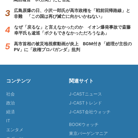
広島原爆の日、小沢一郎氏が高市政権を「戦前回帰路線」と
非難 「この国は再び滅亡に向かいかねない」
なぜ「戻るな」と言えなかったのか イオン爆発事故で斎藤
幸平氏も逡巡「ボクもできなかっただろうなあ」
高市首相の被災地視察動画が炎上 BGM付き「総理が主役の
PV」に「政権プロパガンダ」批判
コンテンツ
関連サイト
社会
J-CASTニュース
政治
J-CASTトレンド
経済
J-CAST会社ウォッチ
IT
BOOKウォッチ
エンタメ
東京バーゲンマニア