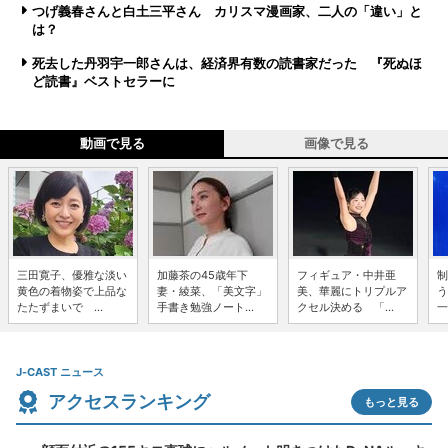
つげ義春さんと白土三平さん カリスマ漫画家、二人の「違い」と
は？
死去した丹羽宇一郎さんは、経済界有数の読書家だった 『死ぬほ
ど読書』ベストセラーに
動画で見る
画像で見る
三田寛子、優雅な淡い
加藤茶の45歳年下
フィギュア・中井亜
制
黄色の着物姿で上品な
妻・綾菜、「美文字」
美、華麗にトリプルア
う
たたずまいで ...
手書き勉強ノート...
クセル決める 「...
一
J-CAST ニュース
アクセスランキング
もっと見る