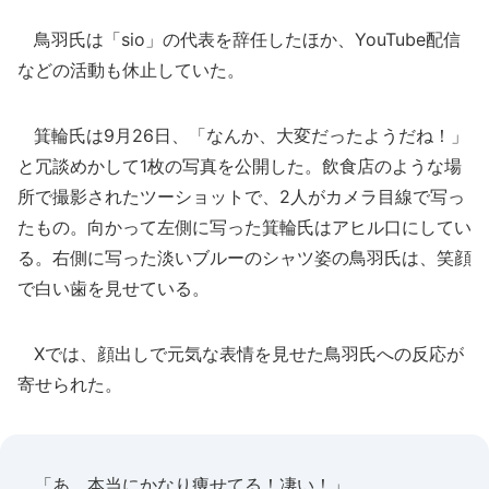
鳥羽氏は「sio」の代表を辞任したほか、YouTube配信
などの活動も休止していた。
箕輪氏は9月26日、「なんか、大変だったようだね！」
と冗談めかして1枚の写真を公開した。飲食店のような場
所で撮影されたツーショットで、2人がカメラ目線で写っ
たもの。向かって左側に写った箕輪氏はアヒル口にしてい
る。右側に写った淡いブルーのシャツ姿の鳥羽氏は、笑顔
で白い歯を見せている。
Xでは、顔出しで元気な表情を見せた鳥羽氏への反応が
寄せられた。
「あ、本当にかなり痩せてる！凄い！」