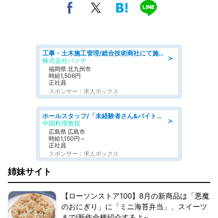
工事・土木施工管理/総合技術商社にて施工管理のお仕事/即日勤務可/車通勤可/工事・土木施工管理/生産・品質管理
＞
株式会社パソナ
福岡県 北九州市
時給1,506円
正社員
スポンサー：求人ボックス
ホールスタッフ/「未経験者さん&バイトデビューも大歓迎」残業ほぼなし×1日3時間〜勤務OK!フォロー体制も充実/広島県/広島市南区
＞
中国料理敦煌
広島県 広島市
時給1,150円～
正社員
スポンサー：求人ボックス
姉妹サイト
【ローソンストア100】8月の新商品は「悪魔
のおにぎり」に「ミニ海苔弁当」、スイーツ
まで!新作全種紹介するよ~。