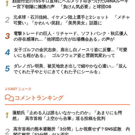
顔面付近の155キロ直球にヘルメット叩きつけたDeNAルーキ
ー宮下朝陽に擁護の声 「負けん気必要」と球団OB
元卓球・石川佳純、イケメン陸上選手と2ショット 「メチャ
可愛い」「かわいい笑顔」「美男美女」話題に
電撃トレードの巨人・リチャード、ソフトバンク・秋広優人
の存在感薄れ...「他球団の方が出場機会ある」の声が
女子ゴルフの金沢志奈、肩出し白ノースリ姿に反響...「可愛
いにも程がある」 ゴルフウェア姿と雰囲気変わって
ダレノガレ明美、被災地炊き出しで細やかな心遣い...「並ん
でくれた子やとりにきてくれた子にシールを」
J-CAST ニュース
コメントランキング
蓮舫氏「止める人は誰もいなかったのか」「あまりにも愕
然」 高市首相「上空から合掌」巡る投稿を批判
高市首相の熊本避難所「3分間」しか視察せず？SNS拡散 内
閣広報官「51分間」だと否定