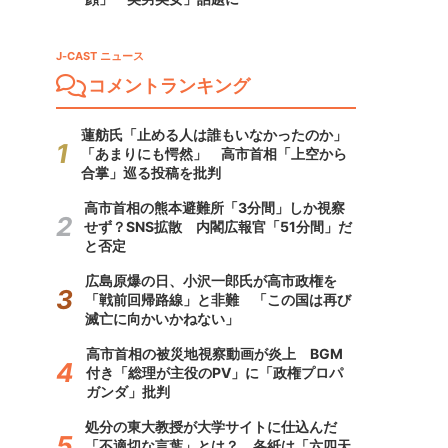
J-CAST ニュース
コメントランキング
蓮舫氏「止める人は誰もいなかったのか」
「あまりにも愕然」 高市首相「上空から
合掌」巡る投稿を批判
高市首相の熊本避難所「3分間」しか視察
せず？SNS拡散 内閣広報官「51分間」だ
と否定
広島原爆の日、小沢一郎氏が高市政権を
「戦前回帰路線」と非難 「この国は再び
滅亡に向かいかねない」
高市首相の被災地視察動画が炎上 BGM
付き「総理が主役のPV」に「政権プロパ
ガンダ」批判
処分の東大教授が大学サイトに仕込んだ
「不適切な言葉」とは？ 各紙は「六四天