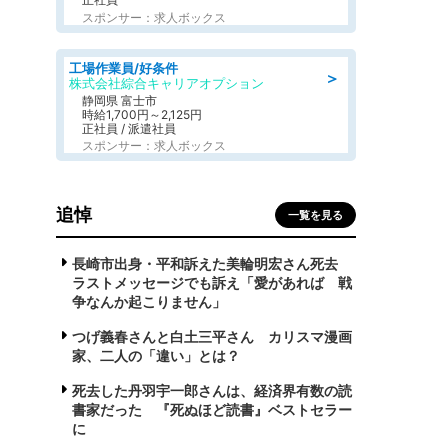
スポンサー：求人ボックス
工場作業員/好条件
＞
株式会社綜合キャリアオプション
静岡県 富士市
時給1,700円～2,125円
正社員 / 派遣社員
スポンサー：求人ボックス
追悼
一覧を見る
長崎市出身・平和訴えた美輪明宏さん死去
ラストメッセージでも訴え「愛があれば 戦
争なんか起こりません」
つげ義春さんと白土三平さん カリスマ漫画
家、二人の「違い」とは？
死去した丹羽宇一郎さんは、経済界有数の読
書家だった 『死ぬほど読書』ベストセラー
に