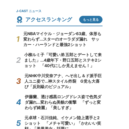
J-CAST ニュース
アクセスランキング
もっと見る
元NBAマイケル・ジョーダン63歳、体形も
変わらず...スターのオーラダダ漏れ サッ
カー・ハーランドと最強2ショット
小柳ルミ子「可愛い弟 五郎とデートして来
ました」...4歳年下・野口五郎とステキ2シ
ョット 「40代にしか見えません！」
元NHK中川安奈アナ、へそ出し＆ド派手巨
人ユニ姿で...神スタイル炸裂 G党も大喜
び「反則級のビジュアル」
伊藤蘭、透け感黒ロングドレス姿で色気ダ
ダ漏れ...変わらぬ美貌の衝撃 「ずっと変
わらず綺麗」「美しすぎ」
元卓球・石川佳純、イケメン陸上選手と2
ショット 「メチャ可愛い」「かわいい笑
顔」「美男美女」話題に