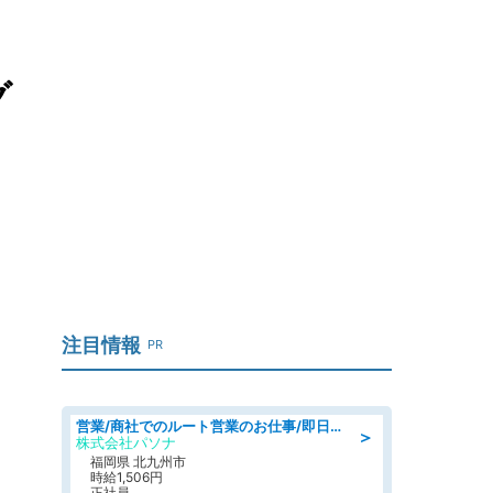
グ
注目情報
PR
営業/商社でのルート営業のお仕事/即日勤務可/車通勤可/営業
＞
株式会社パソナ
福岡県 北九州市
時給1,506円
正社員