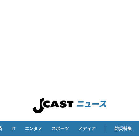
済
IT
エンタメ
スポーツ
メディア
防災特集