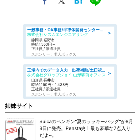
一般事務・OA事務/半導体開発センター内で事務&軽作業スタッフ、募集
＞
株式会社シスムエンジニアリング
静岡県 裾野市
時給1,550円～
正社員 / 派遣社員
スポンサー：求人ボックス
工場内でのデータ入力・出荷補助/土日祝休/未経験歓迎/交通費支給
＞
株式会社グロップジョイ 山形駅前オフィス
山形県 長井市
時給1,150円～1,438円
正社員 / 派遣社員
スポンサー：求人ボックス
姉妹サイト
Suicaのペンギン"夏のラッキーバッグ"が8月
8日に発売。Pensta史上最も豪華な7点入り
だよ~。