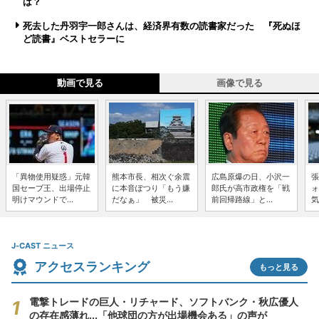
は？
死去した丹羽宇一郎さんは、経済界有数の読書家だった 『死ぬほ
ど読書』ベストセラーに
動画で見る
画像で見る
「異物使用疑惑」元韓
熊本市長、相次ぐ余震
広島原爆の日、小沢一
張
国セーブ王、出場停止
に本音ぽつり「もう嫌
郎氏が高市政権を「戦
ォ
明けマウンドで...
だなぁ」 被災...
前回帰路線」と...
気
J-CAST ニュース
アクセスランキング
もっと見る
電撃トレードの巨人・リチャード、ソフトバンク・秋広優人
の存在感薄れ...「他球団の方が出場機会ある」の声が