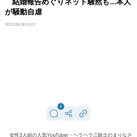
結婚報告めぐりネット騒然も...本人
が騒動自虐
2023.09.28 13:02
6
女性3人組の人気YouTuber・ヘラヘラ三銃士のまりなさ