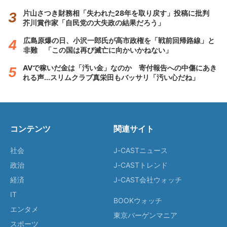
片山さつき財務相「失われた28年を取り戻す」投稿に批判
芥川賞作家「自民党の大失政の結果だろう」
広島原爆の日、小沢一郎氏が高市政権を「戦前回帰路線」と
非難 「この国は再び滅亡に向かいかねない」
AVで稼いだ金は「汚い金」なのか 寄付報告への中傷にあき
れる声...スリムクラブ真栄田もバッサリ「汚い心だね」
コンテンツ
関連サイト
社会
J-CASTニュース
政治
J-CASTトレンド
経済
J-CAST会社ウォッチ
IT
BOOKウォッチ
エンタメ
東京バーゲンマニア
スポーツ