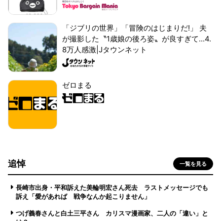
「ジブリの世界」「冒険のはじまりだ!」 夫
が撮影した〝1歳娘の後ろ姿〟が良すぎて...4.
8万人感激|Jタウンネット
ゼロまる
追悼
一覧を見る
長崎市出身・平和訴えた美輪明宏さん死去 ラストメッセージでも
訴え「愛があれば 戦争なんか起こりません」
つげ義春さんと白土三平さん カリスマ漫画家、二人の「違い」と