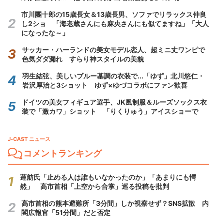
市川團十郎の15歳長女＆13歳長男、ソファでリラックス仲良
し2ショ 「海老蔵さんにも麻央さんにも似てますね」「大人
になったな～」
サッカー・ハーランドの美女モデル恋人、超ミニ丈ワンピで
色気ダダ漏れ すらり神スタイルの美貌
羽生結弦、美しいブルー基調の衣装で...「ゆず」北川悠仁・
岩沢厚治と3ショット ゆず×ゆづコラボにファン歓喜
ドイツの美女フィギュア選手、JK風制服＆ルーズソックス衣
装で「激カワ」ショット 「りくりゅう」アイスショーで
J-CAST ニュース
コメントランキング
蓮舫氏「止める人は誰もいなかったのか」「あまりにも愕
然」 高市首相「上空から合掌」巡る投稿を批判
高市首相の熊本避難所「3分間」しか視察せず？SNS拡散 内
閣広報官「51分間」だと否定