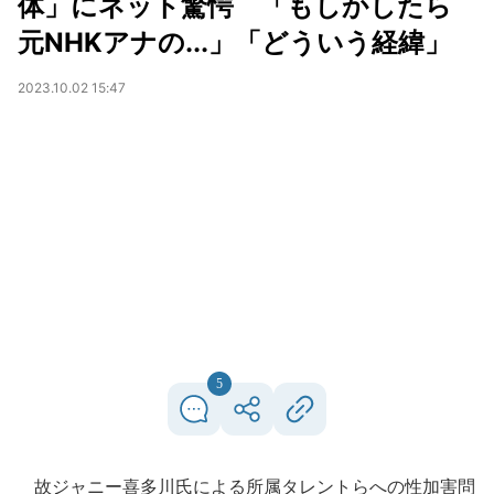
体」にネット驚愕 「もしかしたら
元NHKアナの...」「どういう経緯」
2023.10.02 15:47
5
故ジャニー喜多川氏による所属タレントらへの性加害問