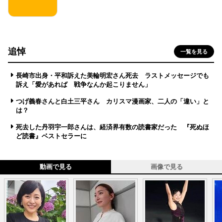
追悼
一覧を見る
長崎市出身・平和訴えた美輪明宏さん死去 ラストメッセージでも
訴え「愛があれば 戦争なんか起こりません」
つげ義春さんと白土三平さん カリスマ漫画家、二人の「違い」と
は？
死去した丹羽宇一郎さんは、経済界有数の読書家だった 『死ぬほ
ど読書』ベストセラーに
動画で見る
画像で見る