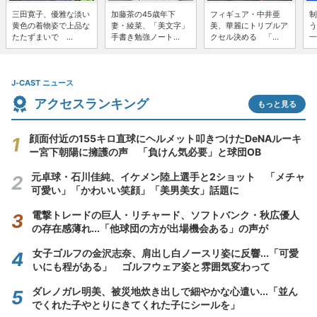
三田寛子、優雅な淡い
加藤茶の45歳年下
フィギュア・中井亜
制
黄色の着物姿で上品な
妻・綾菜、「美文字」
美、華麗にトリプルア
う
たたずまいで ...
手書き勉強ノート...
クセル決める 「...
一
J-CAST ニュース
アクセスランキング
もっと見る
顔面付近の155キロ直球にヘルメット叩きつけたDeNAルーキ
ー宮下朝陽に擁護の声 「負けん気必要」と球団OB
元卓球・石川佳純、イケメン陸上選手と2ショット 「メチャ
可愛い」「かわいい笑顔」「美男美女」話題に
電撃トレードの巨人・リチャード、ソフトバンク・秋広優人
の存在感薄れ...「他球団の方が出場機会ある」の声が
女子ゴルフの金沢志奈、肩出し白ノースリ姿に反響...「可愛
いにも程がある」 ゴルフウェア姿と雰囲気変わって
ダレノガレ明美、被災地炊き出しで細やかな心遣い...「並ん
でくれた子やとりにきてくれた子にシールを」