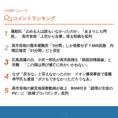
J-CAST ニュース
コメントランキング
蓮舫氏「止める人は誰もいなかったのか」「あまりにも愕
然」 高市首相「上空から合掌」巡る投稿を批判
高市首相の熊本避難所「3分間」しか視察せず？SNS拡散 内
閣広報官「51分間」だと否定
広島原爆の日、小沢一郎氏が高市政権を「戦前回帰路線」と
非難 「この国は再び滅亡に向かいかねない」
なぜ「戻るな」と言えなかったのか イオン爆発事故で斎藤
幸平氏も逡巡「ボクもできなかっただろうなあ」
高市首相の被災地視察動画が炎上 BGM付き「総理が主役の
PV」に「政権プロパガンダ」批判