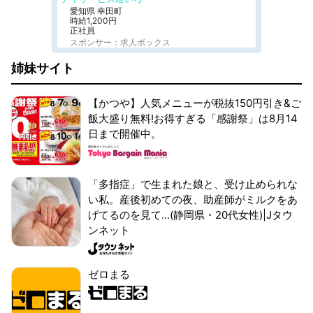
愛知県 幸田町
時給1,200円
正社員
スポンサー：求人ボックス
姉妹サイト
【かつや】人気メニューが税抜150円引き&ご
飯大盛り無料!お得すぎる「感謝祭」は8月14
日まで開催中。
「多指症」で生まれた娘と、受け止められな
い私。産後初めての夜、助産師がミルクをあ
げてるのを見て...(静岡県・20代女性)|Jタウ
ンネット
ゼロまる