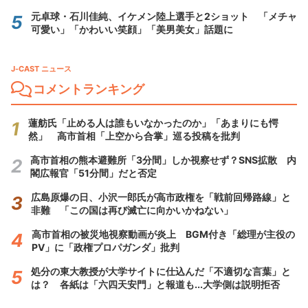
元卓球・石川佳純、イケメン陸上選手と2ショット 「メチャ
可愛い」「かわいい笑顔」「美男美女」話題に
J-CAST ニュース
コメントランキング
蓮舫氏「止める人は誰もいなかったのか」「あまりにも愕
然」 高市首相「上空から合掌」巡る投稿を批判
高市首相の熊本避難所「3分間」しか視察せず？SNS拡散 内
閣広報官「51分間」だと否定
広島原爆の日、小沢一郎氏が高市政権を「戦前回帰路線」と
非難 「この国は再び滅亡に向かいかねない」
高市首相の被災地視察動画が炎上 BGM付き「総理が主役の
PV」に「政権プロパガンダ」批判
処分の東大教授が大学サイトに仕込んだ「不適切な言葉」と
は？ 各紙は「六四天安門」と報道も...大学側は説明拒否