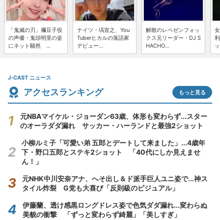
「鬼滅の刃」禰豆子役
ナイツ・塙宣之、You
解散のレペゼンフォッ
女
の声優・鬼頭明里の姿
Tuberヒカルの落語家
クス元リーダー・DJ S
利
にネット騒然 ...
デビュー...
HACHO...
ッ
J-CAST ニュース
アクセスランキング
もっと見る
元NBAマイケル・ジョーダン63歳、体形も変わらず...スター
のオーラダダ漏れ サッカー・ハーランドと最強2ショット
小柳ルミ子「可愛い弟 五郎とデートして来ました」...4歳年
下・野口五郎とステキ2ショット 「40代にしか見えませ
ん！」
元NHK中川安奈アナ、へそ出し＆ド派手巨人ユニ姿で...神ス
タイル炸裂 G党も大喜び「反則級のビジュアル」
伊藤蘭、透け感黒ロングドレス姿で色気ダダ漏れ...変わらぬ
美貌の衝撃 「ずっと変わらず綺麗」「美しすぎ」