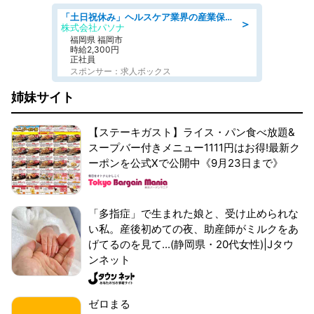
「土日祝休み」ヘルスケア業界の産業保健師/高時給/未経験OK/要資格:保健師、正看護師
＞
株式会社パソナ
福岡県 福岡市
時給2,300円
正社員
スポンサー：求人ボックス
姉妹サイト
【ステーキガスト】ライス・パン食べ放題&
スープバー付きメニュー1111円はお得!最新ク
ーポンを公式Xで公開中《9月23日まで》
「多指症」で生まれた娘と、受け止められな
い私。産後初めての夜、助産師がミルクをあ
げてるのを見て...(静岡県・20代女性)|Jタウ
ンネット
ゼロまる