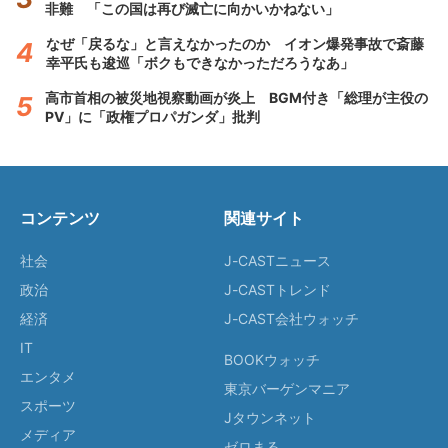
非難 「この国は再び滅亡に向かいかねない」
なぜ「戻るな」と言えなかったのか イオン爆発事故で斎藤
幸平氏も逡巡「ボクもできなかっただろうなあ」
高市首相の被災地視察動画が炎上 BGM付き「総理が主役の
PV」に「政権プロパガンダ」批判
コンテンツ
関連サイト
社会
J-CASTニュース
政治
J-CASTトレンド
経済
J-CAST会社ウォッチ
IT
BOOKウォッチ
エンタメ
東京バーゲンマニア
スポーツ
Jタウンネット
メディア
ゼロまる