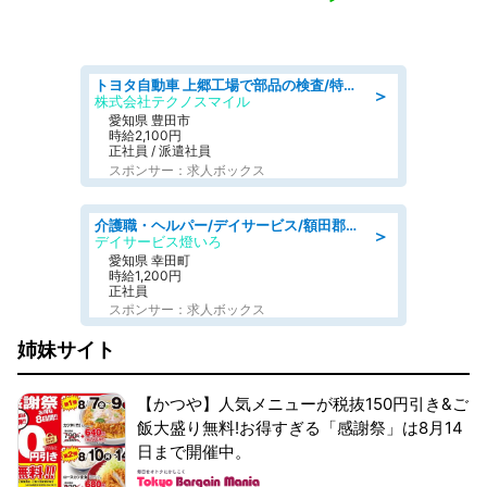
トヨタ自動車 上郷工場で部品の検査/特典168万/tutumi
＞
株式会社テクノスマイル
愛知県 豊田市
時給2,100円
正社員 / 派遣社員
スポンサー：求人ボックス
介護職・ヘルパー/デイサービス/額田郡幸田町/JR東海道本線 幸田/愛知県
＞
デイサービス燈いろ
愛知県 幸田町
時給1,200円
正社員
スポンサー：求人ボックス
姉妹サイト
【かつや】人気メニューが税抜150円引き&ご
飯大盛り無料!お得すぎる「感謝祭」は8月14
日まで開催中。