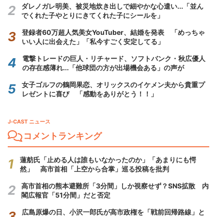
ダレノガレ明美、被災地炊き出しで細やかな心遣い...「並ん
でくれた子やとりにきてくれた子にシールを」
登録者60万超人気美女YouTuber、結婚を発表 「めっちゃ
いい人に出会えた」「私今すごく安定してる」
電撃トレードの巨人・リチャード、ソフトバンク・秋広優人
の存在感薄れ...「他球団の方が出場機会ある」の声が
女子ゴルフの鶴岡果恋、オリックスのイケメン夫から貴重プ
レゼントに喜び 「感動をありがとう！！」
J-CAST ニュース
コメントランキング
蓮舫氏「止める人は誰もいなかったのか」「あまりにも愕
然」 高市首相「上空から合掌」巡る投稿を批判
高市首相の熊本避難所「3分間」しか視察せず？SNS拡散 内
閣広報官「51分間」だと否定
広島原爆の日、小沢一郎氏が高市政権を「戦前回帰路線」と