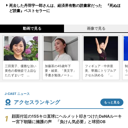
死去した丹羽宇一郎さんは、経済界有数の読書家だった 『死ぬほ
ど読書』ベストセラーに
動画で見る
画像で見る
三田寛子、優雅な淡い
加藤茶の45歳年下
フィギュア・中井亜
制
黄色の着物姿で上品な
妻・綾菜、「美文字」
美、華麗にトリプルア
う
たたずまいで ...
手書き勉強ノート...
クセル決める 「...
一
J-CAST ニュース
アクセスランキング
もっと見る
顔面付近の155キロ直球にヘルメット叩きつけたDeNAルーキ
ー宮下朝陽に擁護の声 「負けん気必要」と球団OB