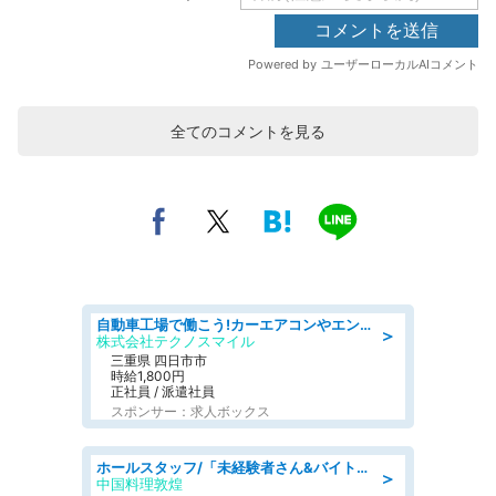
全てのコメントを見る
自動車工場で働こう!カーエアコンやエンジンの製造・加工業務/寮完備 denso aichi
＞
株式会社テクノスマイル
三重県 四日市市
時給1,800円
正社員 / 派遣社員
スポンサー：求人ボックス
ホールスタッフ/「未経験者さん&バイトデビューも大歓迎」残業ほぼなし×1日3時間〜勤務OK!フォロー体制も充実/広島県/広島市南区
＞
中国料理敦煌