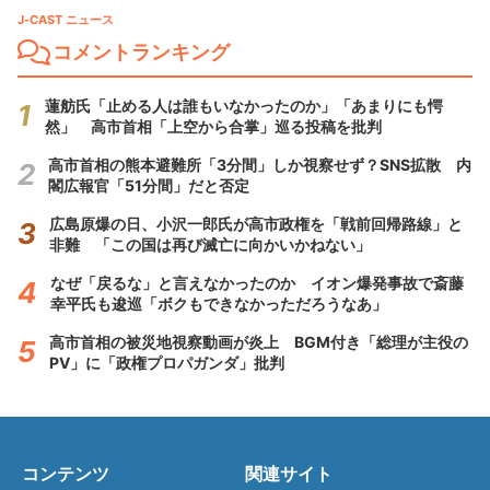
J-CAST ニュース
コメントランキング
蓮舫氏「止める人は誰もいなかったのか」「あまりにも愕
然」 高市首相「上空から合掌」巡る投稿を批判
高市首相の熊本避難所「3分間」しか視察せず？SNS拡散 内
閣広報官「51分間」だと否定
広島原爆の日、小沢一郎氏が高市政権を「戦前回帰路線」と
非難 「この国は再び滅亡に向かいかねない」
なぜ「戻るな」と言えなかったのか イオン爆発事故で斎藤
幸平氏も逡巡「ボクもできなかっただろうなあ」
高市首相の被災地視察動画が炎上 BGM付き「総理が主役の
PV」に「政権プロパガンダ」批判
コンテンツ
関連サイト