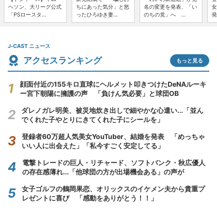
ヘソン、大リーグ公式
ちにあった気分」と怒
名の変更を発表、「い
女
「PSロースタ...
ったひろゆき妻...
のちの党」へ ...
発
J-CAST ニュース
アクセスランキング
もっと見る
顔面付近の155キロ直球にヘルメット叩きつけたDeNAルーキ
ー宮下朝陽に擁護の声 「負けん気必要」と球団OB
ダレノガレ明美、被災地炊き出しで細やかな心遣い...「並ん
でくれた子やとりにきてくれた子にシールを」
登録者60万超人気美女YouTuber、結婚を発表 「めっちゃ
いい人に出会えた」「私今すごく安定してる」
電撃トレードの巨人・リチャード、ソフトバンク・秋広優人
の存在感薄れ...「他球団の方が出場機会ある」の声が
女子ゴルフの鶴岡果恋、オリックスのイケメン夫から貴重プ
レゼントに喜び 「感動をありがとう！！」