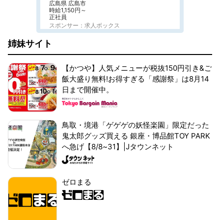
広島県 広島市
時給1,150円～
正社員
スポンサー：求人ボックス
姉妹サイト
【かつや】人気メニューが税抜150円引き&ご
飯大盛り無料!お得すぎる「感謝祭」は8月14
日まで開催中。
鳥取・境港「ゲゲゲの妖怪楽園」限定だった
鬼太郎グッズ買える 銀座・博品館TOY PARK
へ急げ【8/8~31】|Jタウンネット
ゼロまる