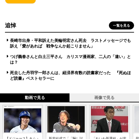
追悼
一覧を見る
長崎市出身・平和訴えた美輪明宏さん死去 ラストメッセージでも
訴え「愛があれば 戦争なんか起こりません」
つげ義春さんと白土三平さん カリスマ漫画家、二人の「違い」と
は？
死去した丹羽宇一郎さんは、経済界有数の読書家だった 『死ぬほ
ど読書』ベストセラーに
動画で見る
画像で見る
【ドジャース】キム・
新党結成で「「騙し討
「れいわ新選組」が党
登