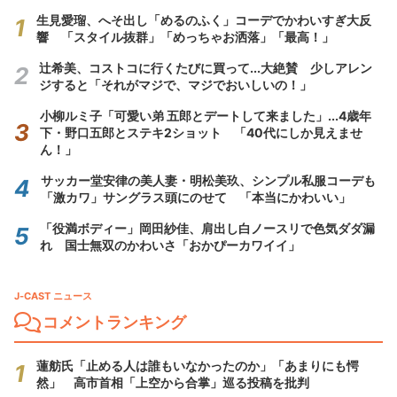
生見愛瑠、へそ出し「めるのふく」コーデでかわいすぎ大反
響 「スタイル抜群」「めっちゃお洒落」「最高！」
辻希美、コストコに行くたびに買って...大絶賛 少しアレン
ジすると「それがマジで、マジでおいしいの！」
小柳ルミ子「可愛い弟 五郎とデートして来ました」...4歳年
下・野口五郎とステキ2ショット 「40代にしか見えませ
ん！」
サッカー堂安律の美人妻・明松美玖、シンプル私服コーデも
「激カワ」サングラス頭にのせて 「本当にかわいい」
「役満ボディー」岡田紗佳、肩出し白ノースリで色気ダダ漏
れ 国士無双のかわいさ「おかぴーカワイイ」
J-CAST ニュース
コメントランキング
蓮舫氏「止める人は誰もいなかったのか」「あまりにも愕
然」 高市首相「上空から合掌」巡る投稿を批判