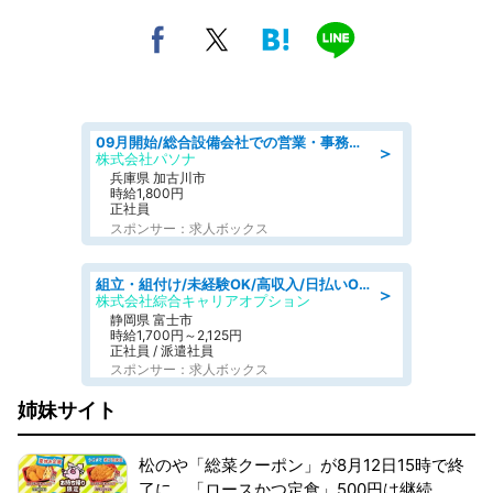
09月開始/総合設備会社での営業・事務のお仕事/車通勤可/賞与あり/営業/営業事務
＞
株式会社パソナ
兵庫県 加古川市
時給1,800円
正社員
スポンサー：求人ボックス
組立・組付け/未経験OK/高収入/日払いOK/寮費無料/交替制
＞
株式会社綜合キャリアオプション
静岡県 富士市
時給1,700円～2,125円
正社員 / 派遣社員
スポンサー：求人ボックス
姉妹サイト
松のや「総菜クーポン」が8月12日15時で終
了に。「ロースかつ定食」500円は継続