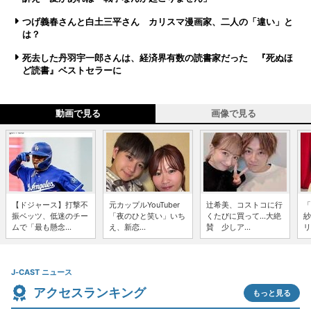
つげ義春さんと白土三平さん カリスマ漫画家、二人の「違い」と
は？
死去した丹羽宇一郎さんは、経済界有数の読書家だった 『死ぬほ
ど読書』ベストセラーに
動画で見る
画像で見る
【ドジャース】打撃不
元カップルYouTuber
辻希美、コストコに行
「
振ベッツ、低迷のチー
「夜のひと笑い」いち
くたびに買って...大絶
紗
ムで「最も懸念...
え、新恋...
賛 少しア...
リ
J-CAST ニュース
アクセスランキング
もっと見る