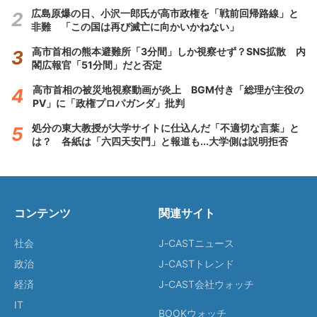
広島原爆の日、小沢一郎氏が高市政権を「戦前回帰路線」と
非難 「この国は再び滅亡に向かいかねない」
高市首相の熊本避難所「3分間」しか視察せず？SNS拡散 内
閣広報官「51分間」だと否定
高市首相の被災地視察動画が炎上 BGM付き「総理が主役の
PV」に「政権プロパガンダ」批判
処分の東大教授が大学サイトに仕込んだ「不適切な言葉」と
は？ 各紙は「六四天安門」と報道も...大学側は説明拒否
コンテンツ
関連サイト
社会
J-CASTニュース
政治
J-CASTトレンド
経済
J-CAST会社ウォッチ
IT
BOOKウォッチ