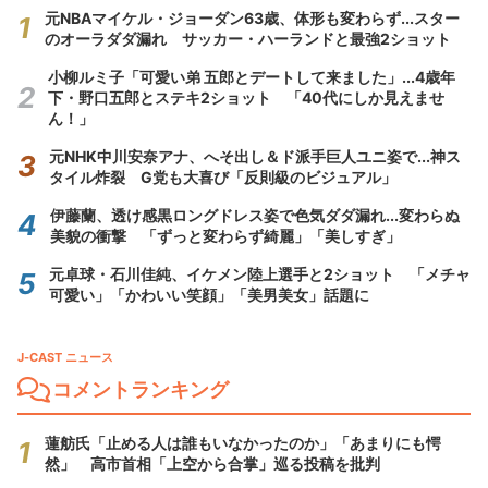
元NBAマイケル・ジョーダン63歳、体形も変わらず...スター
のオーラダダ漏れ サッカー・ハーランドと最強2ショット
小柳ルミ子「可愛い弟 五郎とデートして来ました」...4歳年
下・野口五郎とステキ2ショット 「40代にしか見えませ
ん！」
元NHK中川安奈アナ、へそ出し＆ド派手巨人ユニ姿で...神ス
タイル炸裂 G党も大喜び「反則級のビジュアル」
伊藤蘭、透け感黒ロングドレス姿で色気ダダ漏れ...変わらぬ
美貌の衝撃 「ずっと変わらず綺麗」「美しすぎ」
元卓球・石川佳純、イケメン陸上選手と2ショット 「メチャ
可愛い」「かわいい笑顔」「美男美女」話題に
J-CAST ニュース
コメントランキング
蓮舫氏「止める人は誰もいなかったのか」「あまりにも愕
然」 高市首相「上空から合掌」巡る投稿を批判