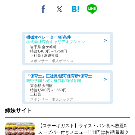
機械オペレーター/好条件
＞
株式会社綜合キャリアオプション
岩手県 金ケ崎町
時給1,400円～1,750円
正社員 / 派遣社員
スポンサー：求人ボックス
「保育士」正社員/認可保育所/保育士
＞
簡野学園ふぞく糀谷駅前保育園
東京都 大田区
時給1,500円～1,650円
正社員
スポンサー：求人ボックス
姉妹サイト
【ステーキガスト】ライス・パン食べ放題&
スープバー付きメニュー1111円はお得!最新ク