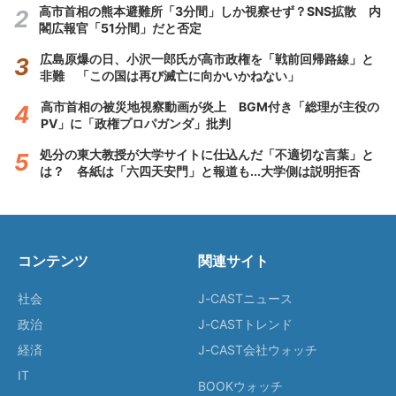
高市首相の熊本避難所「3分間」しか視察せず？SNS拡散 内
閣広報官「51分間」だと否定
広島原爆の日、小沢一郎氏が高市政権を「戦前回帰路線」と
非難 「この国は再び滅亡に向かいかねない」
高市首相の被災地視察動画が炎上 BGM付き「総理が主役の
PV」に「政権プロパガンダ」批判
処分の東大教授が大学サイトに仕込んだ「不適切な言葉」と
は？ 各紙は「六四天安門」と報道も...大学側は説明拒否
コンテンツ
関連サイト
社会
J-CASTニュース
政治
J-CASTトレンド
経済
J-CAST会社ウォッチ
IT
BOOKウォッチ