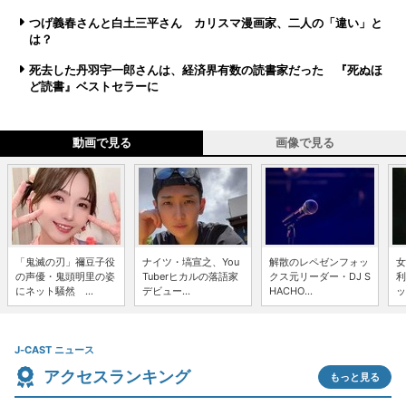
つげ義春さんと白土三平さん カリスマ漫画家、二人の「違い」と
は？
死去した丹羽宇一郎さんは、経済界有数の読書家だった 『死ぬほ
ど読書』ベストセラーに
動画で見る
画像で見る
「鬼滅の刃」禰豆子役
ナイツ・塙宣之、You
解散のレペゼンフォッ
女
の声優・鬼頭明里の姿
Tuberヒカルの落語家
クス元リーダー・DJ S
利
にネット騒然 ...
デビュー...
HACHO...
ッ
J-CAST ニュース
アクセスランキング
もっと見る