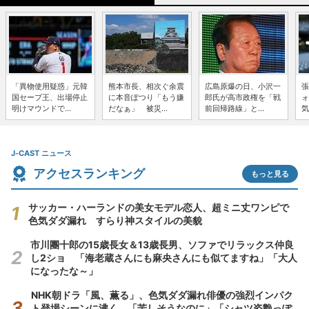
「異物使用疑惑」元韓
熊本市長、相次ぐ余震
広島原爆の日、小沢一
張
国セーブ王、出場停止
に本音ぽつり「もう嫌
郎氏が高市政権を「戦
ォ
明けマウンドで...
だなぁ」 被災...
前回帰路線」と...
気
J-CAST ニュース
アクセスランキング
もっと見る
サッカー・ハーランドの美女モデル恋人、超ミニ丈ワンピで
色気ダダ漏れ すらり神スタイルの美貌
市川團十郎の15歳長女＆13歳長男、ソファでリラックス仲良
し2ショ 「海老蔵さんにも麻央さんにも似てますね」「大人
になったな～」
NHK朝ドラ「風、薫る」、色気ダダ漏れ俳優の強烈インパク
ト登場シーンに沸く 「苦しそうなのに」「シャツ姿艶っぽ