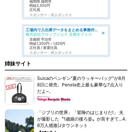
福岡県 福岡市
時給2,300円
正社員
スポンサー：求人ボックス
工場内で入出庫データをまとめる事務作業/車通勤OK/交通費支給/食堂あり
＞
株式会社グロップジョイ 京都オフィス
京都府 宇治市
時給1,300円～1,625円
正社員 / 派遣社員
スポンサー：求人ボックス
姉妹サイト
Suicaのペンギン"夏のラッキーバッグ"が8月
8日に発売。Pensta史上最も豪華な7点入り
だよ~。
「ジブリの世界」「冒険のはじまりだ!」 夫
が撮影した〝1歳娘の後ろ姿〟が良すぎて...4.
8万人感激|Jタウンネット