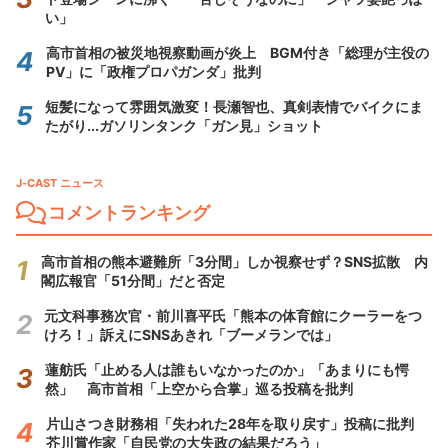
い」
高市首相の被災地視察動画が炎上 BGM付き「総理が主役の
PV」に「政権プロパガンダ」批判
短髪になって雰囲気激変！長瀬智也、真剣表情でバイクにま
たがり...ガソリンタンク「ガン見」ショット
J-CAST ニュース
コメントランキング
高市首相の熊本避難所「3分間」しか視察せず？SNS拡散 内
閣広報官「51分間」だと否定
元文科事務次官・前川喜平氏「熊本の体育館にクーラーをつ
けろ！」訴えにSNSあきれ「ブーメランでは」
蓮舫氏「止める人は誰もいなかったのか」「あまりにも愕
然」 高市首相「上空から合掌」巡る投稿を批判
片山さつき財務相「失われた28年を取り戻す」投稿に批判
芥川賞作家「自民党の大失政の結果だろう」