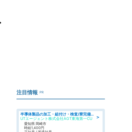
ど
注目情報
PR
半導体製品の加工・組付け・検査/寮完備/日勤/日払い/工場・製造
＞
UTエージェント株式会社AGT東海第一CU
愛知県 岡崎市
時給1,400円
正社員 / 派遣社員