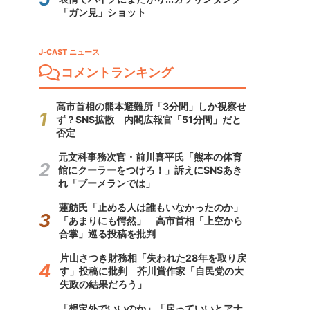
「ガン見」ショット
J-CAST ニュース
コメントランキング
高市首相の熊本避難所「3分間」しか視察せ
ず？SNS拡散 内閣広報官「51分間」だと
否定
元文科事務次官・前川喜平氏「熊本の体育
館にクーラーをつけろ！」訴えにSNSあき
れ「ブーメランでは」
蓮舫氏「止める人は誰もいなかったのか」
「あまりにも愕然」 高市首相「上空から
合掌」巡る投稿を批判
片山さつき財務相「失われた28年を取り戻
す」投稿に批判 芥川賞作家「自民党の大
失政の結果だろう」
「想定外でいいのか」「戻っていいとアナ