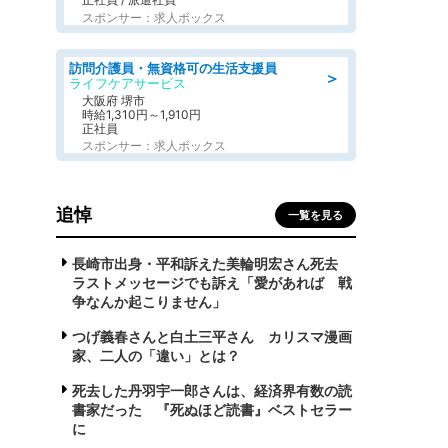
スポンサー：求人ボックス
訪問介護員・無資格可の生活支援員
＞
ライフケアサービス
大阪府 堺市
時給1,310円～1,910円
正社員
スポンサー：求人ボックス
追悼
一覧を見る
長崎市出身・平和訴えた美輪明宏さん死去
ラストメッセージでも訴え「愛があれば 戦
争なんか起こりません」
つげ義春さんと白土三平さん カリスマ漫画
家、二人の「違い」とは？
死去した丹羽宇一郎さんは、経済界有数の読
書家だった 『死ぬほど読書』ベストセラー
に