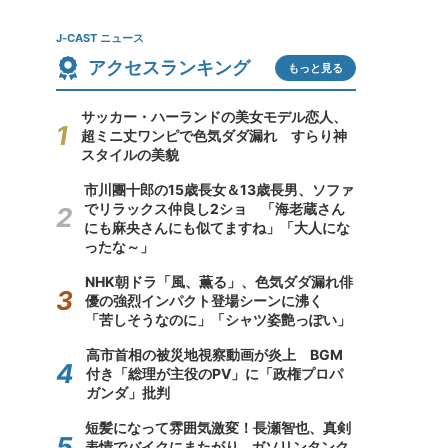
J-CAST ニュース
アクセスランキング
もっと見る
サッカー・ハーランドの美女モデル恋人、
超ミニ丈ワンピで色気ダダ漏れ すらり神
スタイルの美貌
市川團十郎の15歳長女＆13歳長男、ソファ
でリラックス仲良し2ショ 「海老蔵さん
にも麻央さんにも似てますね」「大人にな
ったな～」
NHK朝ドラ「風、薫る」、色気ダダ漏れ俳
優の強烈インパクト登場シーンに沸く
「苦しそうなのに」「シャツ姿艶っぽい」
高市首相の被災地視察動画が炎上 BGM
付き「総理が主役のPV」に「政権プロパ
ガンダ」批判
短髪になって雰囲気激変！長瀬智也、真剣
表情でバイクにまたがり...ガソリンタンク