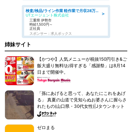
検査/検品/ライン作業 軽作業で月収28万円可 センサー部品の箱詰め 日勤 土日休
＞
UTエージェント株式会社
三重県 伊勢市
時給1,500円～
正社員
スポンサー：求人ボックス
姉妹サイト
【かつや】人気メニューが税抜150円引き&ご
飯大盛り無料!お得すぎる「感謝祭」は8月14
日まで開催中。
「孫にあげると思って、あなたにこれをあげ
る」 真夏の山道で見知らぬお婆さんに握らさ
れたもの(山口県・30代女性)|Jタウンネット
ゼロまる