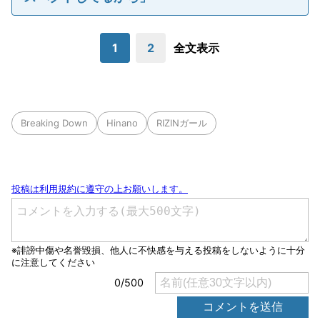
1
2
全文表示
Breaking Down
Hinano
RIZINガール