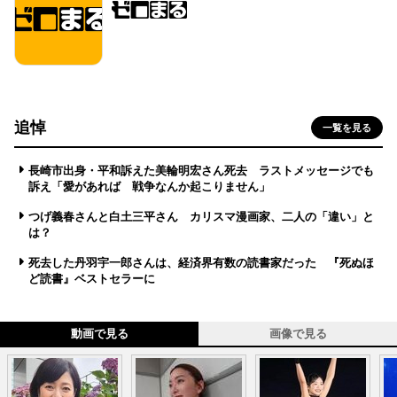
追悼
一覧を見る
長崎市出身・平和訴えた美輪明宏さん死去 ラストメッセージでも
訴え「愛があれば 戦争なんか起こりません」
つげ義春さんと白土三平さん カリスマ漫画家、二人の「違い」と
は？
死去した丹羽宇一郎さんは、経済界有数の読書家だった 『死ぬほ
ど読書』ベストセラーに
動画で見る
画像で見る