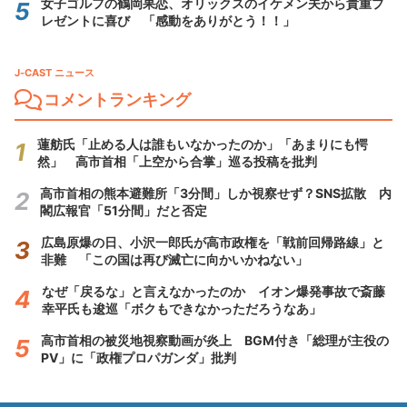
女子ゴルフの鶴岡果恋、オリックスのイケメン夫から貴重プ
レゼントに喜び 「感動をありがとう！！」
J-CAST ニュース
コメントランキング
蓮舫氏「止める人は誰もいなかったのか」「あまりにも愕
然」 高市首相「上空から合掌」巡る投稿を批判
高市首相の熊本避難所「3分間」しか視察せず？SNS拡散 内
閣広報官「51分間」だと否定
広島原爆の日、小沢一郎氏が高市政権を「戦前回帰路線」と
非難 「この国は再び滅亡に向かいかねない」
なぜ「戻るな」と言えなかったのか イオン爆発事故で斎藤
幸平氏も逡巡「ボクもできなかっただろうなあ」
高市首相の被災地視察動画が炎上 BGM付き「総理が主役の
PV」に「政権プロパガンダ」批判