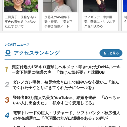
三田寛子、優雅な淡い
加藤茶の45歳年下
フィギュア・中井亜
制
黄色の着物姿で上品な
妻・綾菜、「美文字」
美、華麗にトリプルア
う
たたずまいで ...
手書き勉強ノート...
クセル決める 「...
一
J-CAST ニュース
アクセスランキング
もっと見る
顔面付近の155キロ直球にヘルメット叩きつけたDeNAルーキ
ー宮下朝陽に擁護の声 「負けん気必要」と球団OB
ダレノガレ明美、被災地炊き出しで細やかな心遣い...「並ん
でくれた子やとりにきてくれた子にシールを」
登録者60万超人気美女YouTuber、結婚を発表 「めっちゃ
いい人に出会えた」「私今すごく安定してる」
電撃トレードの巨人・リチャード、ソフトバンク・秋広優人
の存在感薄れ...「他球団の方が出場機会ある」の声が