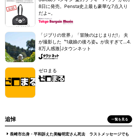
8日に発売。Pensta史上最も豪華な7点入り
だよ~。
「ジブリの世界」「冒険のはじまりだ!」 夫
が撮影した〝1歳娘の後ろ姿〟が良すぎて...4.
8万人感激|Jタウンネット
ゼロまる
追悼
一覧を見る
長崎市出身・平和訴えた美輪明宏さん死去 ラストメッセージでも