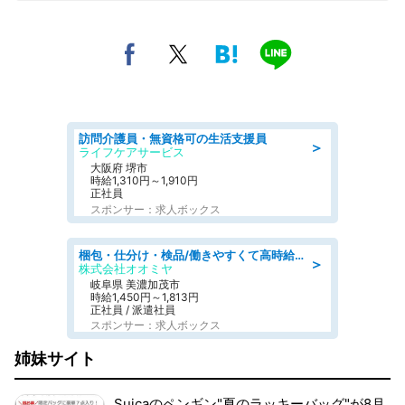
訪問介護員・無資格可の生活支援員
＞
ライフケアサービス
大阪府 堺市
時給1,310円～1,910円
正社員
スポンサー：求人ボックス
梱包・仕分け・検品/働きやすくて高時給の仕分け作業長期休暇充実/残業なし
＞
株式会社オオミヤ
岐阜県 美濃加茂市
時給1,450円～1,813円
正社員 / 派遣社員
スポンサー：求人ボックス
姉妹サイト
Suicaのペンギン"夏のラッキーバッグ"が8月