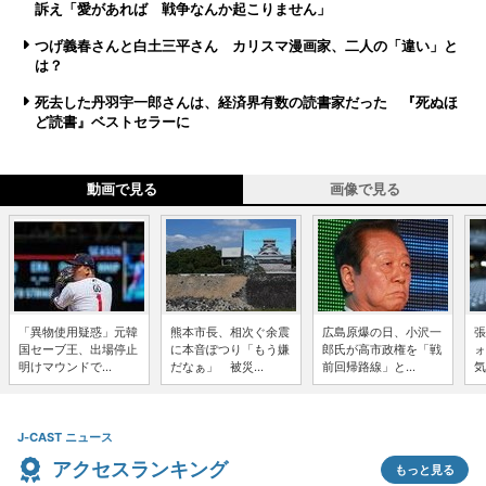
訴え「愛があれば 戦争なんか起こりません」
つげ義春さんと白土三平さん カリスマ漫画家、二人の「違い」と
は？
死去した丹羽宇一郎さんは、経済界有数の読書家だった 『死ぬほ
ど読書』ベストセラーに
動画で見る
画像で見る
「異物使用疑惑」元韓
熊本市長、相次ぐ余震
広島原爆の日、小沢一
張
国セーブ王、出場停止
に本音ぽつり「もう嫌
郎氏が高市政権を「戦
ォ
明けマウンドで...
だなぁ」 被災...
前回帰路線」と...
気
J-CAST ニュース
アクセスランキング
もっと見る