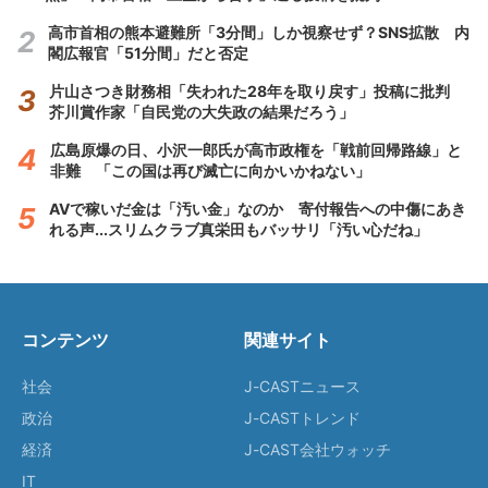
高市首相の熊本避難所「3分間」しか視察せず？SNS拡散 内
閣広報官「51分間」だと否定
片山さつき財務相「失われた28年を取り戻す」投稿に批判
芥川賞作家「自民党の大失政の結果だろう」
広島原爆の日、小沢一郎氏が高市政権を「戦前回帰路線」と
非難 「この国は再び滅亡に向かいかねない」
AVで稼いだ金は「汚い金」なのか 寄付報告への中傷にあき
れる声...スリムクラブ真栄田もバッサリ「汚い心だね」
コンテンツ
関連サイト
社会
J-CASTニュース
政治
J-CASTトレンド
経済
J-CAST会社ウォッチ
IT