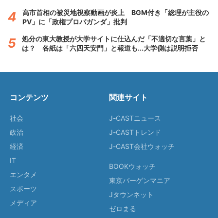
高市首相の被災地視察動画が炎上 BGM付き「総理が主役の
PV」に「政権プロパガンダ」批判
処分の東大教授が大学サイトに仕込んだ「不適切な言葉」と
は？ 各紙は「六四天安門」と報道も...大学側は説明拒否
コンテンツ
関連サイト
社会
J-CASTニュース
政治
J-CASTトレンド
経済
J-CAST会社ウォッチ
IT
BOOKウォッチ
エンタメ
東京バーゲンマニア
スポーツ
Jタウンネット
メディア
ゼロまる