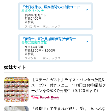
「土日祝休み」医療機関での治験コーディネーターのお仕事/看護師
＞
株式会社パソナ
福岡県 北九州市
時給2,100円
正社員
スポンサー：求人ボックス
「保育士」正社員/認可保育所/保育士
＞
愛里武蔵関保育園
東京都 練馬区
時給1,300円～1,600円
正社員
スポンサー：求人ボックス
姉妹サイト
【ステーキガスト】ライス・パン食べ放題&
スープバー付きメニュー1111円はお得!最新ク
ーポンを公式Xで公開中《9月23日まで》
「多指症」で生まれた娘と、受け止められな