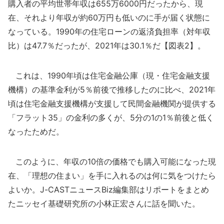
購入者の平均世帯年収は655万6000円だったから、現
在、それより年収が約60万円も低いのに手が届く状態に
なっている。1990年の住宅ローンの返済負担率（対年収
比）は47.7％だったが、2021年は30.1％だ【図表2】。
これは、1990年頃は住宅金融公庫（現・住宅金融支援
機構）の基準金利が5％前後で推移したのに比べ、2021年
頃は住宅金融支援機構が支援して民間金融機関が提供する
「フラット35」の金利の多くが、5分の1の1％前後と低く
なったためだ。
このように、年収の10倍の価格でも購入可能になった現
在、「理想の住まい」を手に入れるのは何に気をつけたら
よいか。J-CASTニュースBiz編集部はリポートをまとめ
たニッセイ基礎研究所の小林正宏さんに話を聞いた。