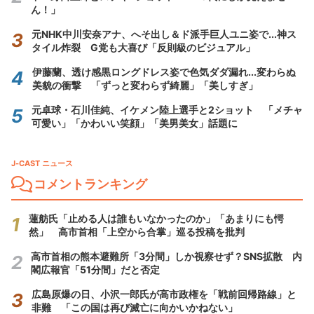
ん！」
元NHK中川安奈アナ、へそ出し＆ド派手巨人ユニ姿で...神ス
タイル炸裂 G党も大喜び「反則級のビジュアル」
伊藤蘭、透け感黒ロングドレス姿で色気ダダ漏れ...変わらぬ
美貌の衝撃 「ずっと変わらず綺麗」「美しすぎ」
元卓球・石川佳純、イケメン陸上選手と2ショット 「メチャ
可愛い」「かわいい笑顔」「美男美女」話題に
J-CAST ニュース
コメントランキング
蓮舫氏「止める人は誰もいなかったのか」「あまりにも愕
然」 高市首相「上空から合掌」巡る投稿を批判
高市首相の熊本避難所「3分間」しか視察せず？SNS拡散 内
閣広報官「51分間」だと否定
広島原爆の日、小沢一郎氏が高市政権を「戦前回帰路線」と
非難 「この国は再び滅亡に向かいかねない」