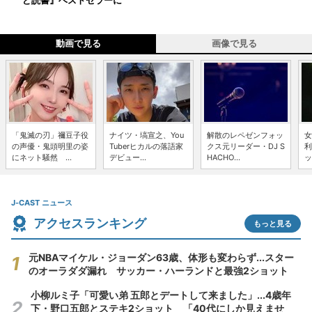
ど読書』ベストセラーに
動画で見る
画像で見る
「鬼滅の刃」禰豆子役
ナイツ・塙宣之、You
解散のレペゼンフォッ
女
の声優・鬼頭明里の姿
Tuberヒカルの落語家
クス元リーダー・DJ S
利
にネット騒然 ...
デビュー...
HACHO...
ッ
J-CAST ニュース
アクセスランキング
もっと見る
元NBAマイケル・ジョーダン63歳、体形も変わらず...スター
のオーラダダ漏れ サッカー・ハーランドと最強2ショット
小柳ルミ子「可愛い弟 五郎とデートして来ました」...4歳年
下・野口五郎とステキ2ショット 「40代にしか見えませ