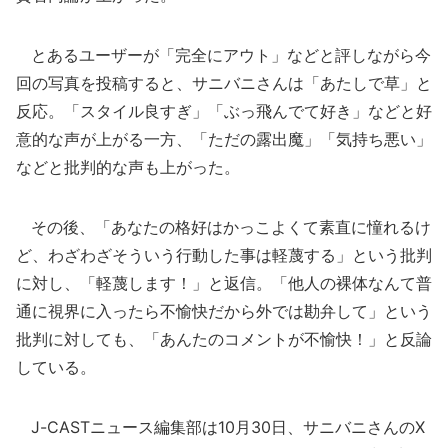
とあるユーザーが「完全にアウト」などと評しながら今
回の写真を投稿すると、サニバニさんは「あたしで草」と
反応。「スタイル良すぎ」「ぶっ飛んでて好き」などと好
意的な声が上がる一方、「ただの露出魔」「気持ち悪い」
などと批判的な声も上がった。
その後、「あなたの格好はかっこよくて素直に憧れるけ
ど、わざわざそういう行動した事は軽蔑する」という批判
に対し、「軽蔑します！」と返信。「他人の裸体なんて普
通に視界に入ったら不愉快だから外では勘弁して」という
批判に対しても、「あんたのコメントが不愉快！」と反論
している。
J-CASTニュース編集部は10月30日、サニバニさんのX