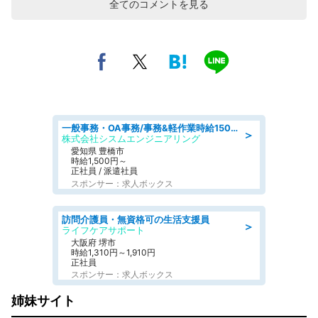
全てのコメントを見る
一般事務・OA事務/事務&軽作業時給1500円土日祝休み各種社保完備
＞
株式会社シスムエンジニアリング
愛知県 豊橋市
時給1,500円～
正社員 / 派遣社員
スポンサー：求人ボックス
訪問介護員・無資格可の生活支援員
＞
ライフケアサポート
大阪府 堺市
時給1,310円～1,910円
正社員
スポンサー：求人ボックス
姉妹サイト