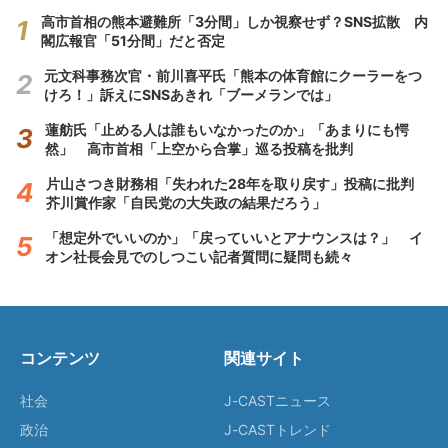
高市首相の熊本避難所「3分間」しか視察せず？SNS拡散 内
閣広報官「51分間」だと否定
元文科事務次官・前川喜平氏「熊本の体育館にクーラーをつ
けろ！」訴えにSNSあきれ「ブーメランでは」
蓮舫氏「止める人は誰もいなかったのか」「あまりにも愕
然」 高市首相「上空から合掌」巡る投稿を批判
片山さつき財務相「失われた28年を取り戻す」投稿に批判
芥川賞作家「自民党の大失政の結果だろう」
「想定外でいいのか」「戻っていいとアナウンスは？」 イ
オン社長会見でのしつこい記者質問に疑問も続々
コンテンツ
関連サイト
社会
J-CASTニュース
政治
J-CASTトレンド