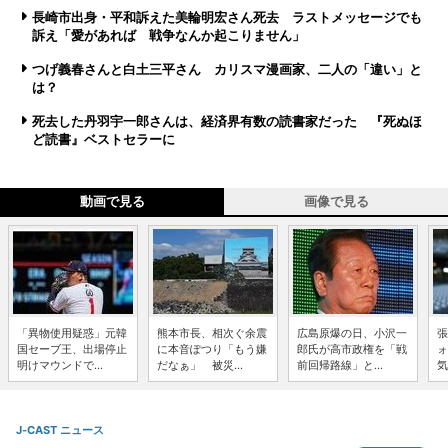
長崎市出身・平和訴えた美輪明宏さん死去 ラストメッセージでも
訴え「愛があれば 戦争なんか起こりません」
つげ義春さんと白土三平さん カリスマ漫画家、二人の「違い」と
は？
死去した丹羽宇一郎さんは、経済界有数の読書家だった 『死ぬほ
ど読書』ベストセラーに
動画で見る
画像で見る
「異物使用疑惑」元韓
熊本市長、相次ぐ余震
広島原爆の日、小沢一
張
国セーブ王、出場停止
に本音ぽつり「もう嫌
郎氏が高市政権を「戦
ォ
明けマウンドで...
だなぁ」 被災...
前回帰路線」と...
気
J-CAST ニュース