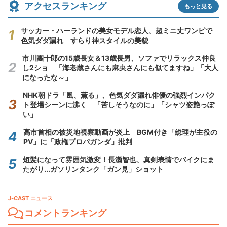
アクセスランキング
もっと見る
サッカー・ハーランドの美女モデル恋人、超ミニ丈ワンピで
色気ダダ漏れ すらり神スタイルの美貌
市川團十郎の15歳長女＆13歳長男、ソファでリラックス仲良
し2ショ 「海老蔵さんにも麻央さんにも似てますね」「大人
になったな～」
NHK朝ドラ「風、薫る」、色気ダダ漏れ俳優の強烈インパク
ト登場シーンに沸く 「苦しそうなのに」「シャツ姿艶っぽ
い」
高市首相の被災地視察動画が炎上 BGM付き「総理が主役の
PV」に「政権プロパガンダ」批判
短髪になって雰囲気激変！長瀬智也、真剣表情でバイクにま
たがり...ガソリンタンク「ガン見」ショット
J-CAST ニュース
コメントランキング