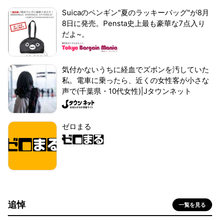
Suicaのペンギン"夏のラッキーバッグ"が8月
8日に発売。Pensta史上最も豪華な7点入り
だよ~。
気付かないうちに経血でズボンを汚していた
私。電車に乗ったら、近くの女性客が小さな
声で(千葉県・10代女性)|Jタウンネット
ゼロまる
追悼
一覧を見る