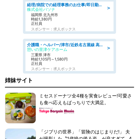
経理/病院での経理事務のお仕事/即日勤務可/車通勤可/経理/一般事務
＞
株式会社パソナ
福岡県 北九州市
時給1,380円
正社員
スポンサー：求人ボックス
介護職・ヘルパー/津市/近鉄名古屋線 高田本山/三重県/デイサービス
＞
憩いの里津ケアホーム
三重県 津市
時給1,105円～1,580円
正社員
スポンサー：求人ボックス
姉妹サイト
ミセスドーナツ全4種を実食レビュー!可愛さ
も食べ応えもばっちりで大満足。
「ジブリの世界」「冒険のはじまりだ!」 夫
が撮影した〝1歳娘の後ろ姿〟が良すぎて...4.