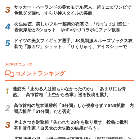
サッカー・ハーランドの美女モデル恋人、超ミニ丈ワンピで
色気ダダ漏れ すらり神スタイルの美貌
羽生結弦、美しいブルー基調の衣装で...「ゆず」北川悠仁・
岩沢厚治と3ショット ゆず×ゆづコラボにファン歓喜
ドイツの美女フィギュア選手、JK風制服＆ルーズソックス衣
装で「激カワ」ショット 「りくりゅう」アイスショーで
J-CAST ニュース
コメントランキング
蓮舫氏「止める人は誰もいなかったのか」「あまりにも愕
然」 高市首相「上空から合掌」巡る投稿を批判
高市首相の熊本避難所「3分間」しか視察せず？SNS拡散 内
閣広報官「51分間」だと否定
片山さつき財務相「失われた28年を取り戻す」投稿に批判
芥川賞作家「自民党の大失政の結果だろう」
広島原爆の日、小沢一郎氏が高市政権を「戦前回帰路線」と