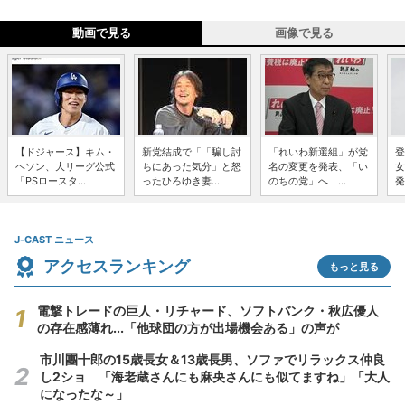
動画で見る
画像で見る
【ドジャース】キム・
新党結成で「「騙し討
「れいわ新選組」が党
登
ヘソン、大リーグ公式
ちにあった気分」と怒
名の変更を発表、「い
女
「PSロースタ...
ったひろゆき妻...
のちの党」へ ...
発
J-CAST ニュース
アクセスランキング
もっと見る
電撃トレードの巨人・リチャード、ソフトバンク・秋広優人
の存在感薄れ...「他球団の方が出場機会ある」の声が
市川團十郎の15歳長女＆13歳長男、ソファでリラックス仲良
し2ショ 「海老蔵さんにも麻央さんにも似てますね」「大人
になったな～」