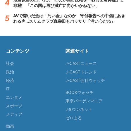
非難 「この国は再び滅亡に向かいかねない」
AVで稼いだ金は「汚い金」なのか 寄付報告への中傷にあき
れる声...スリムクラブ真栄田もバッサリ「汚い心だね」
コンテンツ
関連サイト
社会
J-CASTニュース
政治
J-CASTトレンド
経済
J-CAST会社ウォッチ
IT
BOOKウォッチ
エンタメ
東京バーゲンマニア
スポーツ
Jタウンネット
メディア
ゼロまる
動画