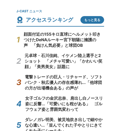
J-CAST ニュース
アクセスランキング
もっと見る
顔面付近の155キロ直球にヘルメット叩き
つけたDeNAルーキー宮下朝陽に擁護の
声 「負けん気必要」と球団OB
元卓球・石川佳純、イケメン陸上選手と2
ショット 「メチャ可愛い」「かわいい笑
顔」「美男美女」話題に
電撃トレードの巨人・リチャード、ソフト
バンク・秋広優人の存在感薄れ...「他球団
の方が出場機会ある」の声が
女子ゴルフの金沢志奈、肩出し白ノースリ
姿に反響...「可愛いにも程がある」 ゴル
フウェア姿と雰囲気変わって
ダレノガレ明美、被災地炊き出しで細やか
な心遣い...「並んでくれた子やとりにきて
くれた子にシールを」