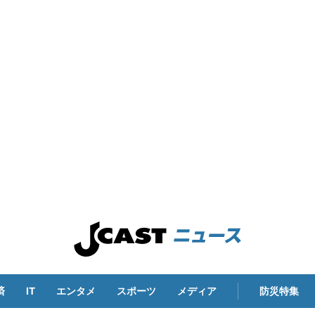
済
IT
エンタメ
スポーツ
メディア
防災特集