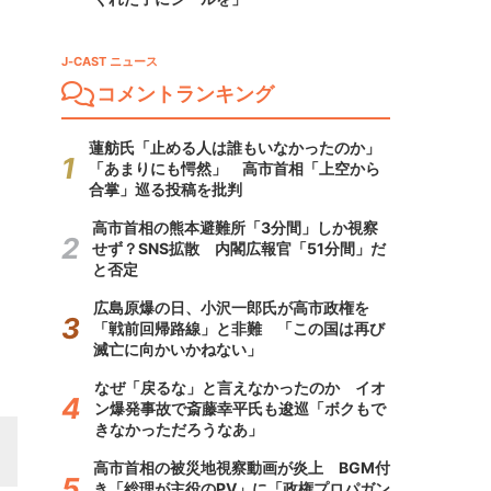
J-CAST ニュース
コメントランキング
蓮舫氏「止める人は誰もいなかったのか」
「あまりにも愕然」 高市首相「上空から
合掌」巡る投稿を批判
高市首相の熊本避難所「3分間」しか視察
せず？SNS拡散 内閣広報官「51分間」だ
と否定
広島原爆の日、小沢一郎氏が高市政権を
「戦前回帰路線」と非難 「この国は再び
滅亡に向かいかねない」
なぜ「戻るな」と言えなかったのか イオ
ン爆発事故で斎藤幸平氏も逡巡「ボクもで
きなかっただろうなあ」
高市首相の被災地視察動画が炎上 BGM付
き「総理が主役のPV」に「政権プロパガン