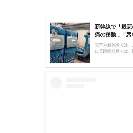
新幹線で「最悪
痛の移動...「
電車や新幹線では、
に長距離移動では、
つながることがある
京に向かう新幹線で
仕事が多忙のため寝
して乗車した。車内