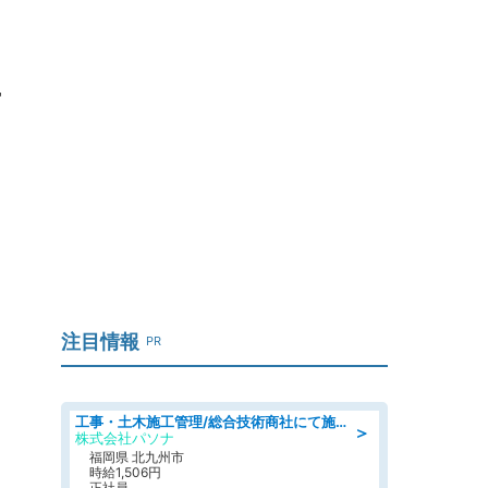
チ
注目情報
PR
工事・土木施工管理/総合技術商社にて施工管理のお仕事/即日勤務可/車通勤可/工事・土木施工管理/生産・品質管理
＞
株式会社パソナ
福岡県 北九州市
時給1,506円
正社員