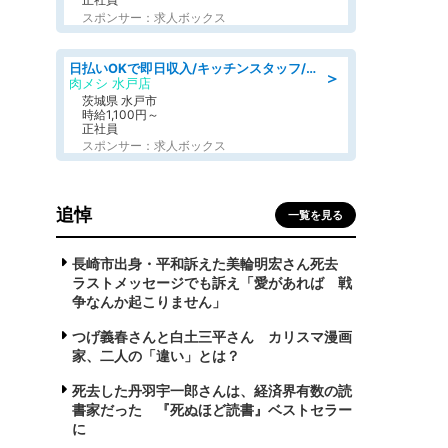
スポンサー：求人ボックス
日払いOKで即日収入/キッチンスタッフ/「原付免許必須」デリバリー業務など、自己成長可能な幅広い仕事に挑戦!髪型自由&ピアス・ネイルOK/茨城県/水戸市
＞
肉メシ 水戸店
茨城県 水戸市
時給1,100円～
正社員
スポンサー：求人ボックス
追悼
一覧を見る
長崎市出身・平和訴えた美輪明宏さん死去
ラストメッセージでも訴え「愛があれば 戦
争なんか起こりません」
つげ義春さんと白土三平さん カリスマ漫画
家、二人の「違い」とは？
死去した丹羽宇一郎さんは、経済界有数の読
書家だった 『死ぬほど読書』ベストセラー
に