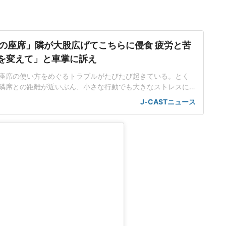
の座席」隣が大股広げてこちらに侵食 疲労と苦
席を変えて」と車掌に訴え
座席の使い方をめぐるトラブルがたびたび起きている。とく
隣席との距離が近いぶん、小さな行動でも大きなストレスに
。都内在住の中村彩名さん(仮名・30代)は、関西方面から東
J-CASTニュース
、思わぬ出来事に直面した。不自然な姿勢で移動する羽目に
不足が続く中、中村さんは、少しでも休もうと指定席を予約
で仮眠を取るつもり