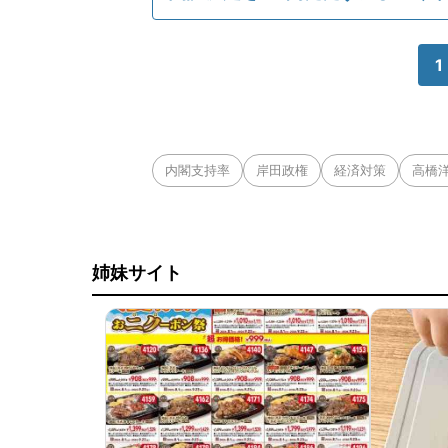
1
内閣支持率
岸田政権
経済対策
高橋
姉妹サイト