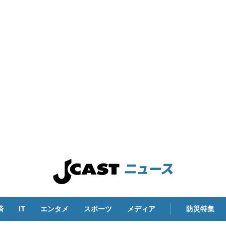
済
IT
エンタメ
スポーツ
メディア
防災特集