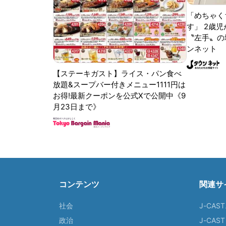
「めちゃく
す」 2歳児
〝左手〟の
ンネット
【ステーキガスト】ライス・パン食べ
放題&スープバー付きメニュー1111円は
お得!最新クーポンを公式Xで公開中《9
月23日まで》
コンテンツ
関連サ
社会
J-CAS
政治
J-CAS