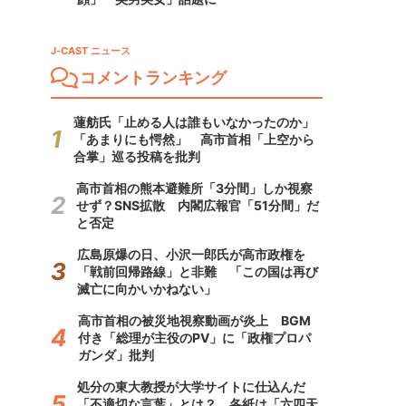
J-CAST ニュース
コメントランキング
蓮舫氏「止める人は誰もいなかったのか」
「あまりにも愕然」 高市首相「上空から
合掌」巡る投稿を批判
高市首相の熊本避難所「3分間」しか視察
せず？SNS拡散 内閣広報官「51分間」だ
と否定
広島原爆の日、小沢一郎氏が高市政権を
「戦前回帰路線」と非難 「この国は再び
滅亡に向かいかねない」
高市首相の被災地視察動画が炎上 BGM
付き「総理が主役のPV」に「政権プロパ
ガンダ」批判
処分の東大教授が大学サイトに仕込んだ
「不適切な言葉」とは？ 各紙は「六四天