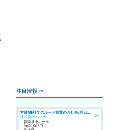
率
注目情報
PR
営業/商社でのルート営業のお仕事/即日勤務可/車通勤可/営業
＞
株式会社パソナ
福岡県 北九州市
時給1,506円
正社員