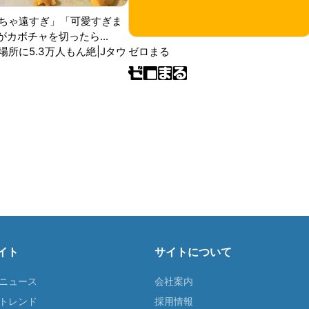
ちゃ遠すぎ」「可愛すぎま
がカボチャを切ったら...
場所に5.3万人もん絶|Jタウ
ゼロまる
イト
サイトについて
Tニュース
会社案内
Tトレンド
採用情報