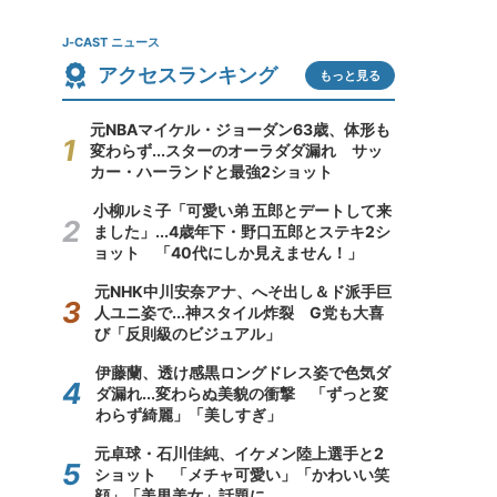
J-CAST ニュース
アクセスランキング
もっと見る
元NBAマイケル・ジョーダン63歳、体形も
変わらず...スターのオーラダダ漏れ サッ
カー・ハーランドと最強2ショット
小柳ルミ子「可愛い弟 五郎とデートして来
ました」...4歳年下・野口五郎とステキ2シ
ョット 「40代にしか見えません！」
元NHK中川安奈アナ、へそ出し＆ド派手巨
人ユニ姿で...神スタイル炸裂 G党も大喜
び「反則級のビジュアル」
伊藤蘭、透け感黒ロングドレス姿で色気ダ
ダ漏れ...変わらぬ美貌の衝撃 「ずっと変
わらず綺麗」「美しすぎ」
元卓球・石川佳純、イケメン陸上選手と2
ショット 「メチャ可愛い」「かわいい笑
顔」「美男美女」話題に