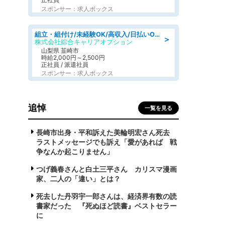
スポンサー：求人ボックス
組立・組付け/未経験OK/高収入/日払いOK/寮費無料/日勤
＞
株式会社綜合キャリアオプション
山梨県 韮崎市
時給2,000円～2,500円
正社員 / 派遣社員
スポンサー：求人ボックス
追悼
一覧を見る
長崎市出身・平和訴えた美輪明宏さん死去
ラストメッセージでも訴え「愛があれば 戦
争なんか起こりません」
つげ義春さんと白土三平さん カリスマ漫画
家、二人の「違い」とは？
死去した丹羽宇一郎さんは、経済界有数の読
書家だった 『死ぬほど読書』ベストセラー
に