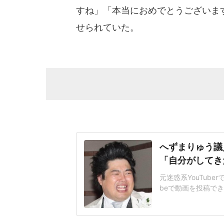
すね」「本当におめでとうございま
せられていた。
へずまりゅう議員
「自分がしてき
元迷惑系YouTube
beで動画を投稿で
た。「先日、奈良の
ま氏はXで「YouT
ずまりゅう』はブラ