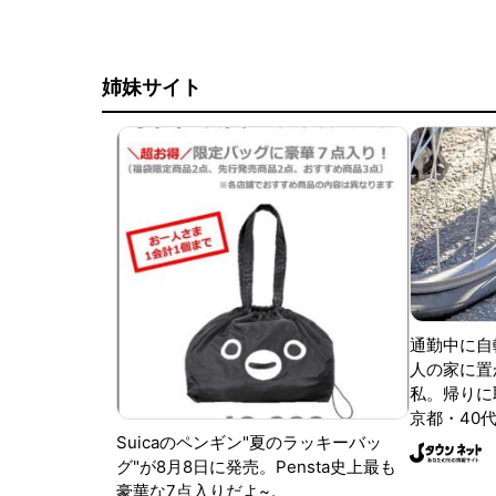
姉妹サイト
通勤中に自
人の家に置
私。帰りに取
京都・40代
Suicaのペンギン"夏のラッキーバッ
グ"が8月8日に発売。Pensta史上最も
豪華な7点入りだよ~。