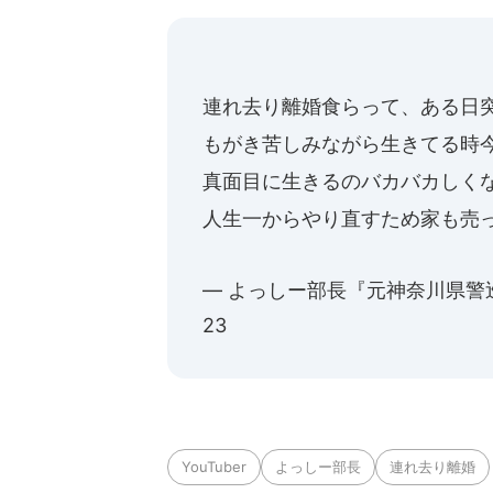
たら非公開の
連れ去り離婚食らって、ある日
もがき苦しみながら生きてる時
真面目に生きるのバカバカしく
人生一からやり直すため家も売
— よっしー部長『元神奈川県警巡査部
23
YouTuber
よっしー部長
連れ去り離婚