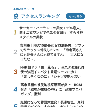
J-CAST ニュース
アクセスランキング
もっと見る
サッカー・ハーランドの美女モデル恋人、
超ミニ丈ワンピで色気ダダ漏れ すらり神
スタイルの美貌
市川團十郎の15歳長女＆13歳長男、ソファ
でリラックス仲良し2ショ 「海老蔵さん
にも麻央さんにも似てますね」「大人にな
ったな～」
NHK朝ドラ「風、薫る」、色気ダダ漏れ俳
優の強烈インパクト登場シーンに沸く
「苦しそうなのに」「シャツ姿艶っぽい」
高市首相の被災地視察動画が炎上 BGM
付き「総理が主役のPV」に「政権プロパ
ガンダ」批判
短髪になって雰囲気激変！長瀬智也、真剣
表情でバイクにまたがり...ガソリンタンク