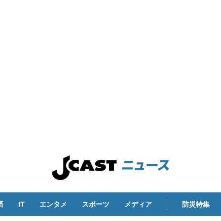
済
IT
エンタメ
スポーツ
メディア
防災特集