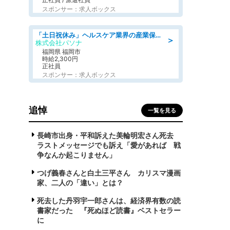
スポンサー：求人ボックス
「土日祝休み」ヘルスケア業界の産業保健師/高時給/未経験OK/要資格:保健師、正看護師
＞
株式会社パソナ
福岡県 福岡市
時給2,300円
正社員
スポンサー：求人ボックス
追悼
一覧を見る
長崎市出身・平和訴えた美輪明宏さん死去
ラストメッセージでも訴え「愛があれば 戦
争なんか起こりません」
つげ義春さんと白土三平さん カリスマ漫画
家、二人の「違い」とは？
死去した丹羽宇一郎さんは、経済界有数の読
書家だった 『死ぬほど読書』ベストセラー
に