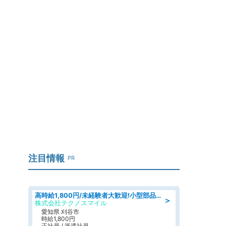
注目情報
PR
高時給1,800円/未経験者大歓迎!小型部品の加工業務 denso aichi
＞
株式会社テクノスマイル
愛知県 刈谷市
時給1,800円
正社員 / 派遣社員