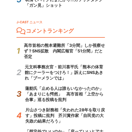
「ガン見」ショット
J-CAST ニュース
コメントランキング
高市首相の熊本避難所「3分間」しか視察せ
ず？SNS拡散 内閣広報官「51分間」だと
否定
元文科事務次官・前川喜平氏「熊本の体育
館にクーラーをつけろ！」訴えにSNSあき
れ「ブーメランでは」
蓮舫氏「止める人は誰もいなかったのか」
「あまりにも愕然」 高市首相「上空から
合掌」巡る投稿を批判
片山さつき財務相「失われた28年を取り戻
す」投稿に批判 芥川賞作家「自民党の大
失政の結果だろう」
「想定外でいいのか」「戻っていいとアナ