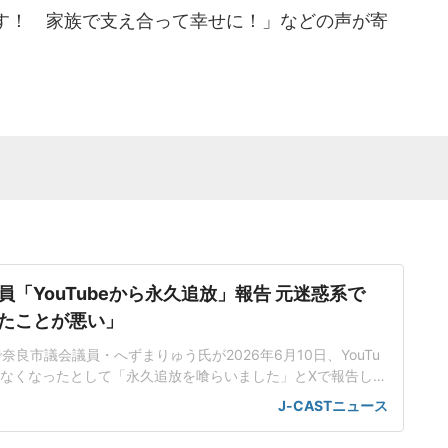
す！ 家族で支え合って幸せに！」などの声が寄
「YouTubeから永久追放」報告 元迷惑系で
たことが悪い」
rで奈良市議会議員・へずまりゅう氏が2026年6月10日、YouTu
きなくなったとして「永久追放を喰らいました」とXで報告し
観光動画を投稿したら非公開の状態で凍結されました」へず
J-CASTニュース
ubeから永久追放を喰らいました」と切り出し、「おそらく『へ
ックリストに載っています。先日、奈良の観光動画を投稿し