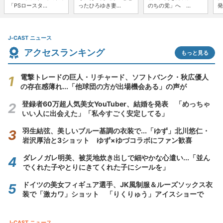
「PSロースタ...
ったひろゆき妻...
のちの党」へ ...
発
J-CAST ニュース
アクセスランキング
もっと見る
電撃トレードの巨人・リチャード、ソフトバンク・秋広優人
の存在感薄れ...「他球団の方が出場機会ある」の声が
登録者60万超人気美女YouTuber、結婚を発表 「めっちゃ
いい人に出会えた」「私今すごく安定してる」
羽生結弦、美しいブルー基調の衣装で...「ゆず」北川悠仁・
岩沢厚治と3ショット ゆず×ゆづコラボにファン歓喜
ダレノガレ明美、被災地炊き出しで細やかな心遣い...「並ん
でくれた子やとりにきてくれた子にシールを」
ドイツの美女フィギュア選手、JK風制服＆ルーズソックス衣
装で「激カワ」ショット 「りくりゅう」アイスショーで
J-CAST ニュース