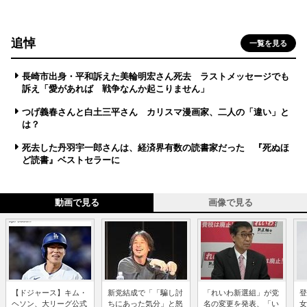
追悼
一覧を見る
長崎市出身・平和訴えた美輪明宏さん死去 ラストメッセージでも
訴え「愛があれば 戦争なんか起こりません」
つげ義春さんと白土三平さん カリスマ漫画家、二人の「違い」と
は？
死去した丹羽宇一郎さんは、経済界有数の読書家だった 『死ぬほ
ど読書』ベストセラーに
動画で見る
画像で見る
【ドジャース】キム・
新党結成で「「騙し討
「れいわ新選組」が党
登
ヘソン、大リーグ公式
ちにあった気分」と怒
名の変更を発表、「い
女