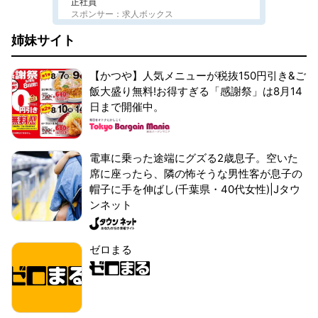
正社員
スポンサー：求人ボックス
姉妹サイト
【かつや】人気メニューが税抜150円引き&ご
飯大盛り無料!お得すぎる「感謝祭」は8月14
日まで開催中。
電車に乗った途端にグズる2歳息子。空いた
席に座ったら、隣の怖そうな男性客が息子の
帽子に手を伸ばし(千葉県・40代女性)|Jタウ
ンネット
ゼロまる