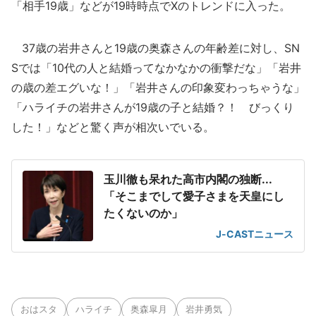
「相手19歳」などが19時時点でXのトレンドに入った。
37歳の岩井さんと19歳の奥森さんの年齢差に対し、SN
Sでは「10代の人と結婚ってなかなかの衝撃だな」「岩井
の歳の差エグいな！」「岩井さんの印象変わっちゃうな」
「ハライチの岩井さんが19歳の子と結婚？！ びっくり
した！」などと驚く声が相次いでいる。
玉川徹も呆れた高市内閣の独断...
「そこまでして愛子さまを天皇にし
たくないのか」
J-CASTニュース
おはスタ
ハライチ
奥森皐月
岩井勇気