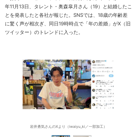
年11月13日、タレント・奥森皐月さん（19）と結婚したこ
とを発表したと各社が報じた。SNSでは、18歳の年齢差
に驚く声が相次ぎ、同日19時時点で「年の差婚」がX（旧
ツイッター）のトレンドに入った。
岩井勇気さんのXより（iwaiyu_ki／一部加工）