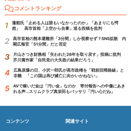
コメントランキング
蓮舫氏「止める人は誰もいなかったのか」「あまりにも愕
然」 高市首相「上空から合掌」巡る投稿を批判
高市首相の熊本避難所「3分間」しか視察せず？SNS拡散 内
閣広報官「51分間」だと否定
片山さつき財務相「失われた28年を取り戻す」投稿に批判
芥川賞作家「自民党の大失政の結果だろう」
広島原爆の日、小沢一郎氏が高市政権を「戦前回帰路線」と
非難 「この国は再び滅亡に向かいかねない」
AVで稼いだ金は「汚い金」なのか 寄付報告への中傷にあき
れる声...スリムクラブ真栄田もバッサリ「汚い心だね」
コンテンツ
関連サイト