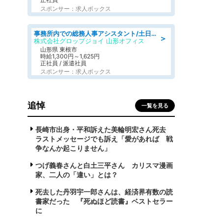
スポンサー：求人ボックス
事務所内での総務人事アシスタント/土日祝休/交通費支給
＞
株式会社グロップジョイ 山形オフィス
山形県 東根市
時給1,300円～1,625円
正社員 / 派遣社員
スポンサー：求人ボックス
追悼
一覧を見る
長崎市出身・平和訴えた美輪明宏さん死去
ラストメッセージでも訴え「愛があれば 戦
争なんか起こりません」
つげ義春さんと白土三平さん カリスマ漫画
家、二人の「違い」とは？
死去した丹羽宇一郎さんは、経済界有数の読
書家だった 『死ぬほど読書』ベストセラー
に