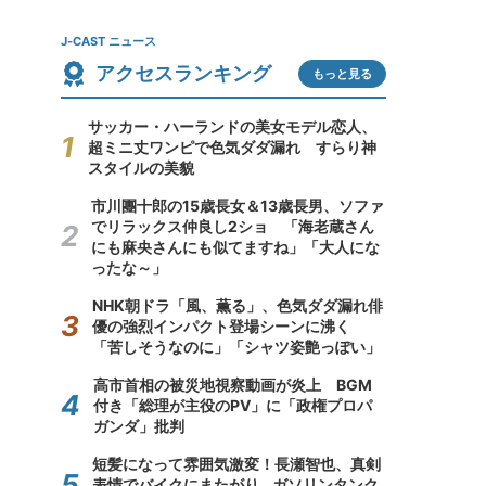
J-CAST ニュース
アクセスランキング
もっと見る
サッカー・ハーランドの美女モデル恋人、
超ミニ丈ワンピで色気ダダ漏れ すらり神
スタイルの美貌
市川團十郎の15歳長女＆13歳長男、ソファ
でリラックス仲良し2ショ 「海老蔵さん
にも麻央さんにも似てますね」「大人にな
ったな～」
NHK朝ドラ「風、薫る」、色気ダダ漏れ俳
優の強烈インパクト登場シーンに沸く
「苦しそうなのに」「シャツ姿艶っぽい」
高市首相の被災地視察動画が炎上 BGM
付き「総理が主役のPV」に「政権プロパ
ガンダ」批判
短髪になって雰囲気激変！長瀬智也、真剣
表情でバイクにまたがり...ガソリンタンク