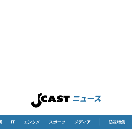
済
IT
エンタメ
スポーツ
メディア
防災特集