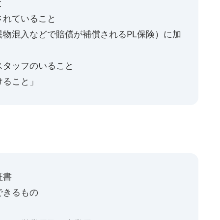
と
されていること
物混入などで賠償が補償されるPL保険）に加
スタッフのいること
けること」
、
証書
できるもの