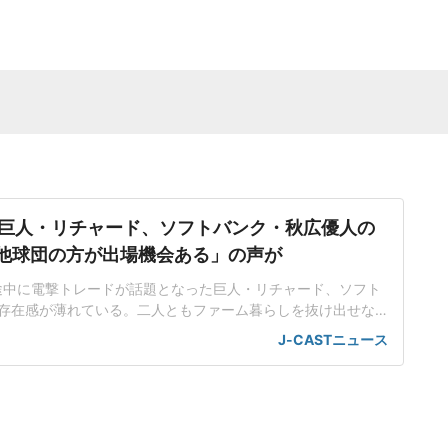
巨人・リチャード、ソフトバンク・秋広優人の
.「他球団の方が出場機会ある」の声が
ン途中に電撃トレードが話題となった巨人・リチャード、ソフト
存在感が薄れている。二人ともファーム暮らしを抜け出せな
トバンク在籍時にウエスタン・リーグで5年連続本塁打王に輝
J-CASTニュース
れ、秋広優人、大江竜聖と2対1のトレードで25年5月に巨人に
督の期待は大きく、77試合出場で打率.211、11本塁打、39