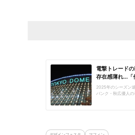
電撃トレードの
存在感薄れ..
2025年のシーズ
バンク・秋広優人の
いリチャードはソフ
いた長打力を評価さ
移籍。阿部慎之助前監
打点をマークした。
デザインフェスタ
マフィン