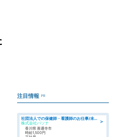
」
た
注目情報
PR
社団法人での保健師・看護師のお仕事/未経験OK/要資格:普通免許、保健師、正看護師
＞
株式会社パソナ
香川県 善通寺市
時給1,500円
正社員