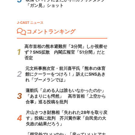
「ガン見」ショット
J-CAST ニュース
コメントランキング
高市首相の熊本避難所「3分間」しか視察せ
ず？SNS拡散 内閣広報官「51分間」だと
否定
元文科事務次官・前川喜平氏「熊本の体育
館にクーラーをつけろ！」訴えにSNSあき
れ「ブーメランでは」
蓮舫氏「止める人は誰もいなかったのか」
「あまりにも愕然」 高市首相「上空から
合掌」巡る投稿を批判
片山さつき財務相「失われた28年を取り戻
す」投稿に批判 芥川賞作家「自民党の大
失政の結果だろう」
「想定外でいいのか」「戻っていいとアナ