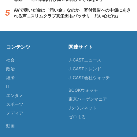
AVで稼いだ金は「汚い金」なのか 寄付報告への中傷にあき
れる声...スリムクラブ真栄田もバッサリ「汚い心だね」
コンテンツ
関連サイト
社会
J-CASTニュース
政治
J-CASTトレンド
経済
J-CAST会社ウォッチ
IT
BOOKウォッチ
エンタメ
東京バーゲンマニア
スポーツ
Jタウンネット
メディア
ゼロまる
動画