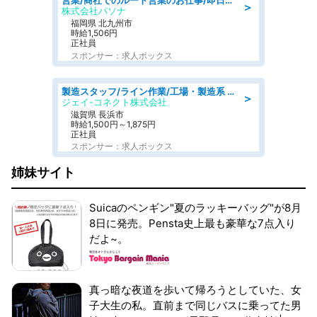
営業/商社でのルート営業のお仕事/即日勤務可/車通勤可/営業
＞
株式会社パソナ
福岡県 北九州市
時給1,506円
正社員
スポンサー：求人ボックス
製造スタッフ/ライン作業/工場・製造系 エンジン部品の機械加工/未経験可/昼食代無料
＞
ジェイ-コネクト株式会社
滋賀県 長浜市
時給1,500円～1,875円
正社員
スポンサー：求人ボックス
姉妹サイト
Suicaのペンギン"夏のラッキーバッグ"が8月
8日に発売。Pensta史上最も豪華な7点入り
だよ~。
真っ暗な夜道を歩いて帰ろうとしていた、女
子大生の私。直前まで同じバスに乗ってた男