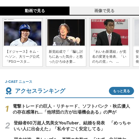
動画で見る
画像で見る
【ドジャース】キム・
新党結成で「「騙し討
「れいわ新選組」が党
登
ヘソン、大リーグ公式
ちにあった気分」と怒
名の変更を発表、「い
女
「PSロースタ...
ったひろゆき妻...
のちの党」へ ...
発
J-CAST ニュース
アクセスランキング
もっと見る
電撃トレードの巨人・リチャード、ソフトバンク・秋広優人
の存在感薄れ...「他球団の方が出場機会ある」の声が
登録者60万超人気美女YouTuber、結婚を発表 「めっちゃ
いい人に出会えた」「私今すごく安定してる」