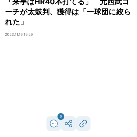
「来季はHR40本打てる」 元西武コ
ーチが太鼓判、獲得は「一球団に絞ら
れた」
2023.11.16 16:29
0