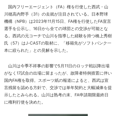
国内フリーエージェント（FA）権を行使した西武・山
川穂高内野手（31）の去就が注目されている。日本野球
機構（NPB）は2023年11月15日、FA権を行使したFA宣言
選手を公示し、16日から全ての球団との交渉が可能とな
る。西武の元コーチで山川を指導した経験を持つ橋上秀樹
氏（57）はJ-CASTの取材に、「移籍先がソフトバンク一
本に絞られた」との見解を示した。
山川は今季不祥事の影響で5月11日のロッテ戦以降出場
がなく17試合の出場に留まったが、故障者特例措置に伴い
国内FA権を取得。スポーツ紙の報道によると、西武は宣
言残留を認める方針で、交渉では単年契約と大幅減俸を提
示したとみられる。山川は熟考の末、FA申請期限最終日
に権利行使を決めた。