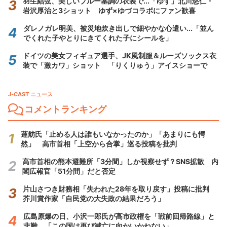
羽生結弦、美しいブルー基調の衣装で...「ゆず」北川悠仁・
岩沢厚治と3ショット ゆず×ゆづコラボにファン歓喜
ダレノガレ明美、被災地炊き出しで細やかな心遣い...「並ん
でくれた子やとりにきてくれた子にシールを」
ドイツの美女フィギュア選手、JK風制服＆ルーズソックス衣
装で「激カワ」ショット 「りくりゅう」アイスショーで
J-CAST ニュース
コメントランキング
蓮舫氏「止める人は誰もいなかったのか」「あまりにも愕
然」 高市首相「上空から合掌」巡る投稿を批判
高市首相の熊本避難所「3分間」しか視察せず？SNS拡散 内
閣広報官「51分間」だと否定
片山さつき財務相「失われた28年を取り戻す」投稿に批判
芥川賞作家「自民党の大失政の結果だろう」
広島原爆の日、小沢一郎氏が高市政権を「戦前回帰路線」と
非難 「この国は再び滅亡に向かいかねない」