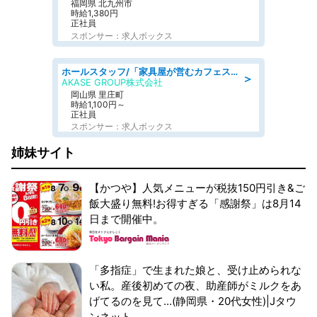
福岡県 北九州市
時給1,380円
正社員
スポンサー：求人ボックス
ホールスタッフ/「家具屋が営むカフェスタッフ!」週2日～OK!嬉しいまかない付き/岡山県/浅口郡里庄町
＞
AKASE GROUP株式会社
岡山県 里庄町
時給1,100円～
正社員
スポンサー：求人ボックス
姉妹サイト
【かつや】人気メニューが税抜150円引き&ご
飯大盛り無料!お得すぎる「感謝祭」は8月14
日まで開催中。
「多指症」で生まれた娘と、受け止められな
い私。産後初めての夜、助産師がミルクをあ
げてるのを見て...(静岡県・20代女性)|Jタウ
ンネット