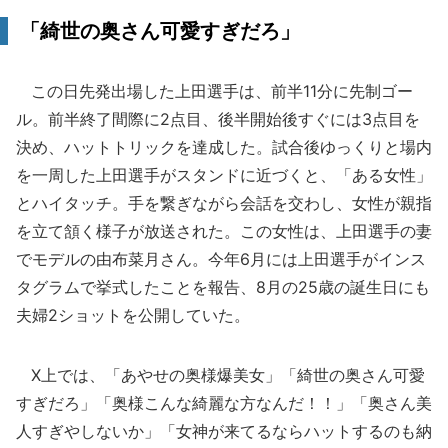
「綺世の奥さん可愛すぎだろ」
この日先発出場した上田選手は、前半11分に先制ゴー
ル。前半終了間際に2点目、後半開始後すぐには3点目を
決め、ハットトリックを達成した。試合後ゆっくりと場内
を一周した上田選手がスタンドに近づくと、「ある女性」
とハイタッチ。手を繋ぎながら会話を交わし、女性が親指
を立て頷く様子が放送された。この女性は、上田選手の妻
でモデルの由布菜月さん。今年6月には上田選手がインス
タグラムで挙式したことを報告、8月の25歳の誕生日にも
夫婦2ショットを公開していた。
X上では、「あやせの奥様爆美女」「綺世の奥さん可愛
すぎだろ」「奥様こんな綺麗な方なんだ！！」「奥さん美
人すぎやしないか」「女神が来てるならハットするのも納