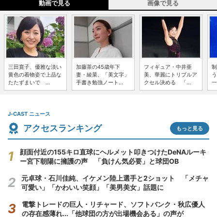
動画で見る
画像で見る
三田寛子、優雅な淡い
加藤茶の45歳年下
フィギュア・中井亜
制
黄色の着物姿で上品な
妻・綾菜、「美文字」
美、華麗にトリプルア
う
たたずまいで ...
手書き勉強ノート...
クセル決める 「...
一
J-CAST ニュース
アクセスランキング
もっと見る
顔面付近の155キロ直球にヘルメット叩きつけたDeNAルーキ
ー宮下朝陽に擁護の声 「負けん気必要」と球団OB
元卓球・石川佳純、イケメン陸上選手と2ショット 「メチャ
可愛い」「かわいい笑顔」「美男美女」話題に
電撃トレードの巨人・リチャード、ソフトバンク・秋広優人
の存在感薄れ...「他球団の方が出場機会ある」の声が