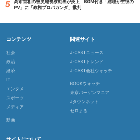
高市首相の被災地視察動画が炎上 BGM付き「総理が主役の
PV」に「政権プロパガンダ」批判
コンテンツ
関連サイト
社会
J-CASTニュース
政治
J-CASTトレンド
経済
J-CAST会社ウォッチ
IT
BOOKウォッチ
エンタメ
東京バーゲンマニア
スポーツ
Jタウンネット
メディア
ゼロまる
動画
サイトについて