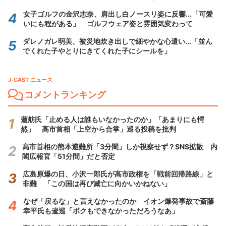
女子ゴルフの金沢志奈、肩出し白ノースリ姿に反響...「可愛
いにも程がある」 ゴルフウェア姿と雰囲気変わって
ダレノガレ明美、被災地炊き出しで細やかな心遣い...「並ん
でくれた子やとりにきてくれた子にシールを」
J-CAST ニュース
コメントランキング
蓮舫氏「止める人は誰もいなかったのか」「あまりにも愕
然」 高市首相「上空から合掌」巡る投稿を批判
高市首相の熊本避難所「3分間」しか視察せず？SNS拡散 内
閣広報官「51分間」だと否定
広島原爆の日、小沢一郎氏が高市政権を「戦前回帰路線」と
非難 「この国は再び滅亡に向かいかねない」
なぜ「戻るな」と言えなかったのか イオン爆発事故で斎藤
幸平氏も逡巡「ボクもできなかっただろうなあ」